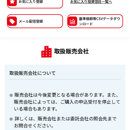
お気に入り登録
お気に入り投資信託一覧へ
ESGへの取り組み
基準価額等CSVデー
タダウ
議決権行使について
メール配信登録
ンロード
国内株式議決権行使の方針と判断基準
サステナビリティレポート等
取扱販売会社
取扱販売会社について
販売会社は今後変更となる場合があります。また、
販売会社によっては、ご購入の申込受付を停止して
いる場合もあります。
詳しくは、販売会社または委託会社の照会先まで
お問合せください。