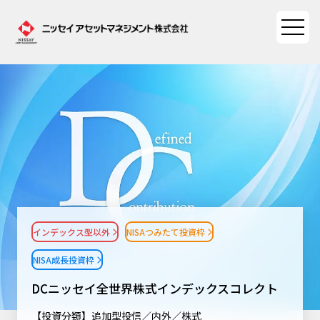
ファンド情報
ファンド情報TOP
マーケット情報
基準価額一覧
マーケット情報TOP
資産形成ポータル
ファンド検索
マーケット指数
インデックス型以外
NISAつみたて投資枠
資産形成ポータルTOP
ファンド比較
サステナビリティ
マーケットレポート
NISA成長投資枠
決算カレンダー
資産形成サービス
サステナビリティTOP
大関 洋の「十字路」
DCニッセイ全世界株式インデックスコレクト
ニッセイアセットについて
海外休日カレンダー
Nダイレクト
サステナビリティ経営
【投資分類】
追加型投信／内外／株式
コラム