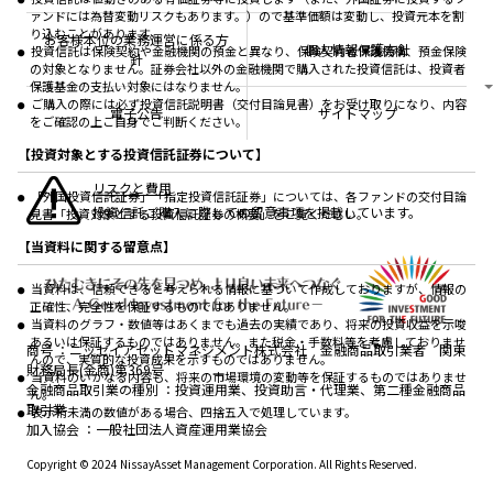
採用情報
なしシリーズ
ァンドには為替変動リスクもあります。）ので基準価額は変動し、投資元本を割
NAMシティ
公式キャラクターのご紹介
り込むことがあります。
確定拠出年金について
お問い合わせ
お客様本位の業務運営に係る方
個人情報保護方針
投資信託は保険契約や金融機関の預金と異なり、保険契約者保護機構、預金保険
よくあるご質問
針
の対象となりません。証券会社以外の金融機関で購入された投資信託は、投資者
投資の教室
保護基金の支払い対象にはなりません。
ご購入の際には必ず投資信託説明書（交付目論見書）をお受け取りになり、内容
電子公告
サイトマップ
をご確認の上ご自身でご判断ください。
【投資対象とする投資信託証券について】
リスクと費用
「外国投資信託証券」「指定投資信託証券」については、各ファンドの交付目論
投資信託ご購入に際しての留意事項を掲載しています。
見書「投資対象とする投資信託証券の概要」をご覧ください。
【当資料に関する留意点】
当資料は、信頼できると考えられる情報に基づいて作成しておりますが、情報の
正確性、完全性を保証するものではありません。
当資料のグラフ・数値等はあくまでも過去の実績であり、将来の投資収益を示唆
あるいは保証するものではありません。また税金・手数料等を考慮しておりませ
商号
ニッセイアセットマネジメント株式会社 金融商品取引業者 関東
んので、実質的な投資成果を示すものではありません。
財務局長(金商)第369号
当資料のいかなる内容も、将来の市場環境の変動等を保証するものではありませ
金融商品取引業の種別
投資運用業、投資助言・代理業、第二種金融商品
ん。
取引業
表示桁未満の数値がある場合、四捨五入で処理しています。
加入協会
一般社団法人資産運用業協会
Copyright © 2024 NissayAsset Management Corporation. All Rights Reserved.