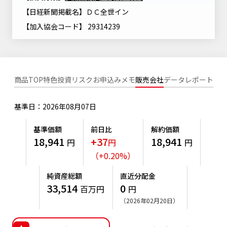
ニッセイアセットについてTOP
投資信託新商品のご案内
【日経新聞掲載名】ＤＣ全世イン
Goal Navi
SDGsとは？
ファンドレポート
最新情報
法人のお客さま
【加入協会コード】 29314239
会社情報
投資信託償還商品のご案内
トップメッセージ
資産形成サポート
プレスリリース
採用情報
English
ちょこっと3分！ファンドシアター
特別対談
NAMシティ
受賞歴
有価証券届出書の効力の発生の有無について
商品TOP
特色
投資リスク
お申込みメモ
販売会社
データ
レポート
サステナビリティ経営基本方針
検索したいキーワードを入力してください。
お問い合わせ
方針・その他開示情報
こだわりのインデックスファンド 購入・換金手数料なしシ
基準日：2026年08月07日
サステナビリティ推進体制
リーズ
よくあるご質問
採用情報
基準価額
前日比
解約価額
ニッセイアセットの重要課題
確定拠出年金について
投資の教室
18,941
+37
18,941
円
円
円
公式キャラクターのご紹介
サステナビリティへの取り組み
（
+
0.20
%
）
資産形成はじめるなら
確定拠出年金制度について
サステナビリティレポート
純資産総額
直近分配金
確定拠出年金での商品の選び方について
33,514
0
百万円
円
サステナブル投資
（2026年02月20日）
確定拠出年金 基準価額一覧
日本版スチュワードシップ・コードへの対応