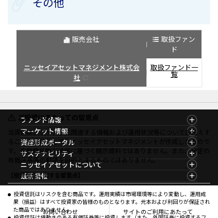
その他
販売会社
取扱ファン
ド
ニッセイアセットマネジメント株式会
取扱ファンド一
覧
社
ご投資にあたっての留意点
ファンド情報
ファンド情報TOP
マーケット情報
当資料は、ファンドに関連する情報および運用状況等についてお伝えす
基準価額一覧
マーケット情報TOP
ることを目的として、ニッセイアセットマネジメントが作成したもので
資産形成ポータル
ファンド検索
マーケット指数
す。金融商品取引法等に基づく開示資料ではありません。また、特定の
資産形成ポータルTOP
サステナビリティ
ファンド比較
マーケットレポート
有価証券等の勧誘を目的とするものではありません。
サステナビリティTOP
ニッセイアセットについて
決算カレンダー
コラム
資産形成サービス
サステナビリティ経営
海外休日カレンダー
ニッセイアセットについてTOP
最新情報
【投資信託に関する留意点】
ファンドレポート
サステナブル投資
投資信託新商品のご案内
会社情報
Nダイレクト
マーケットニュース
投資信託償還商品のご案内
プレスリリース
Goal Navi
商品ニュース
投資信託はリスクを含む商品です。運用実績は市場環境等により変動し、運用成
ちょこっと3分！ファンドシアター
受賞歴
果（損益）はすべて投資家の皆様のものとなります。元本および利回りが保証され
おしらせ
有価証券届出書の効力の発生の有無について
方針・その他開示情報
た商品ではありません。
メディア
お問い合わせ
サイトのご利用にあたって
資産形成サポート
こだわりのインデックスファンド 購入・換金手数料
投資信託は値動きのある有価証券等に投資します（また、外国証券に投資するフ