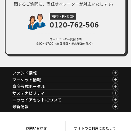
間主導へシフト 宇宙関連ビジネスの拡大が加速！」
関するご質問に、専任オペレーターが対応いたします。
PDF・1,120KB
2025年04月30日
携帯・PHS OK
ファンドレポート
0120-762-506
ファンドレポート｢ニッセイ宇宙関連グローバル株式ファンド 「R
＆Iファンド大賞2025」受賞と運用担当者からのメッセージ」
PDF・665KB
コールセンター受付時間
9:00～17:00（土日祝日・年末年始を除く）
2025年04月08日
臨時レポート
4月7日の当社ファンドの基準価額下落について
PDF・246KB
2024年12月11日
ファンドレポート
ファンド情報
ファンドレポート「ニッセイ宇宙関連グローバル株式ファンド【愛
ファンド情報TOP
マーケット情報
称：スペース革命】トランプ氏の再選で注目される宇宙関連ビジネス
基準価額一覧
マーケット情報TOP
資産形成ポータル
と当ファンドへの影響」
ファンド検索
マーケット指数
資産形成ポータルTOP
サステナビリティ
ファンド比較
PDF・575KB
マーケットレポート
サステナビリティTOP
ニッセイアセットについて
決算カレンダー
コラム
資産形成サービス
サステナビリティ経営
海外休日カレンダー
ニッセイアセットについてTOP
最新情報
ファンドレポート
サステナブル投資
投資信託新商品のご案内
会社情報
Nダイレクト
マーケットニュース
投資信託償還商品のご案内
プレスリリース
Goal Navi
商品ニュース
ちょこっと3分！ファンドシアター
受賞歴
おしらせ
有価証券届出書の効力の発生の有無について
方針・その他開示情報
メディア
お問い合わせ
サイトのご利用にあたって
資産形成サポート