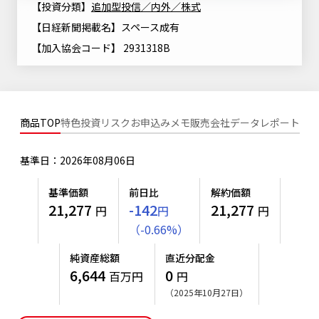
【投資分類】
追加型投信／内外／株式
ニッセイアセットについてTOP
投資信託新商品のご案内
Goal Navi
SDGsとは？
【日経新聞掲載名】スペース成有
ファンドレポート
最新情報
法人のお客さま
会社情報
投資信託償還商品のご案内
【加入協会コード】 2931318B
トップメッセージ
資産形成サポート
プレスリリース
採用情報
English
ちょこっと3分！ファンドシアター
特別対談
NAMシティ
受賞歴
有価証券届出書の効力の発生の有無について
サステナビリティ経営基本方針
商品TOP
特色
投資リスク
お申込みメモ
販売会社
データ
レポート
検索したいキーワードを入力してください。
お問い合わせ
方針・その他開示情報
こだわりのインデックスファンド 購入・換金手数料なしシ
サステナビリティ推進体制
リーズ
基準日：2026年08月06日
よくあるご質問
採用情報
ニッセイアセットの重要課題
確定拠出年金について
投資の教室
基準価額
前日比
解約価額
公式キャラクターのご紹介
21,277
-142
21,277
円
円
円
サステナビリティへの取り組み
（
-
0.66
%
）
資産形成はじめるなら
確定拠出年金制度について
サステナビリティレポート
純資産総額
直近分配金
確定拠出年金での商品の選び方について
6,644
0
百万円
円
サステナブル投資
確定拠出年金 基準価額一覧
（2025年10月27日）
日本版スチュワードシップ・コードへの対応