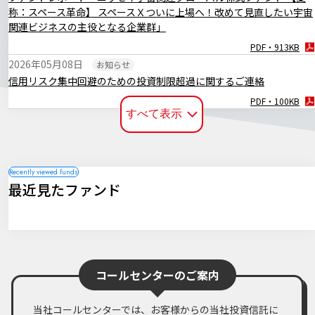
称：スペース革命】 スペースＸついに上場へ！改めて見直したい宇宙
2024年08月06日
マーケットレポート
関連ビジネスの主役となる企業群」
臨時レポート「米国の景気減速懸念から金融市場は不安定な展開に」
PDF・913KB
PDF・254KB
2026年05月08日
お知らせ
信用リスク集中回避のための投資制限超過に関するご連絡
PDF・100KB
すべて表示
2026年01月23日
ファンドレポート
ファンドレポート「ニッセイ宇宙関連グローバル株式ファンド 【愛
称：スペース革命】 高市政権が注力する宇宙関連政策と当ファンドが
注目する日本企業について」
PDF・1,024KB
最近見たファンド
2025年10月28日
ファンドレポート
ファンドレポート「ニッセイ宇宙関連グローバル株式ファンド 【愛
称：スペース革命】 決算のお知らせと今後の運用方針について」
PDF・697KB
2025年08月12日
ファンドレポート
コールセンターのご案内
ファンドレポート「ニッセイ宇宙関連グローバル株式ファンド 【愛
称：スペース革命】「シリーズ合計1,000億円到達！国家主導から民
当社コールセンターでは、お客様からの当社投資信託に