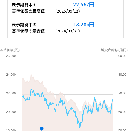
22,567
円
表示期間中の
基準価額の
最高値
(
2025/09/12
)
18,286
円
表示期間中の
基準価額の
最安値
(
2026/03/31
)
基準価額(円)
純資産総額(億円)
26,000
90.00
24,000
80.00
22,000
70.00
20,000
60.00
18,000
50.00