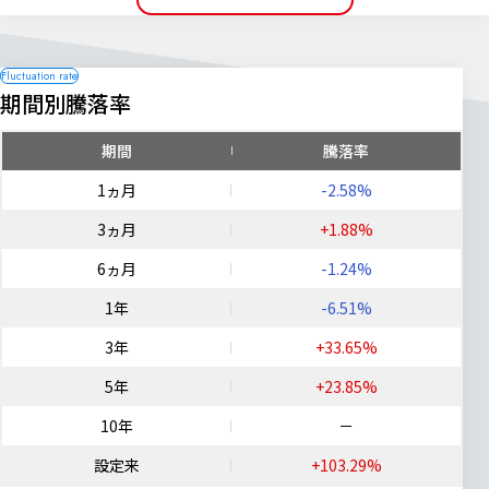
期間別騰落率
期間
騰落率
1ヵ月
-2.58%
3ヵ月
+1.88%
6ヵ月
-1.24%
1年
-6.51%
3年
+33.65%
5年
+23.85%
10年
－
設定来
+103.29%