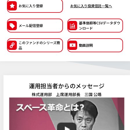
お気に入り登録
お気に入り投資信託一覧へ
ESGへの取り組み
議決権行使について
基準価額等CSVデー
タダウ
メール配信登録
ンロード
国内株式議決権行使の方針と判断基準
このファンドの
シリーズ商
動画説明
サステナビリティレポート等
品
運用担当者からのメッセージ
株式運用部 上席運用部長 三国 公靖