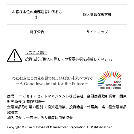
こだわりのインデックスファンド 購入・換金手数料
採用情報
なしシリーズ
NAMシティ
公式キャラクターのご紹介
確定拠出年金について
お問い合わせ
お客様本位の業務運営に係る方
個人情報保護方針
よくあるご質問
針
投資の教室
電子公告
サイトマップ
リスクと費用
投資信託ご購入に際しての留意事項を掲載しています。
商号
ニッセイアセットマネジメント株式会社 金融商品取引業者 関東
財務局長(金商)第369号
金融商品取引業の種別
投資運用業、投資助言・代理業、第二種金融商品
取引業
加入協会
一般社団法人資産運用業協会
Copyright © 2024 NissayAsset Management Corporation. All Rights Reserved.