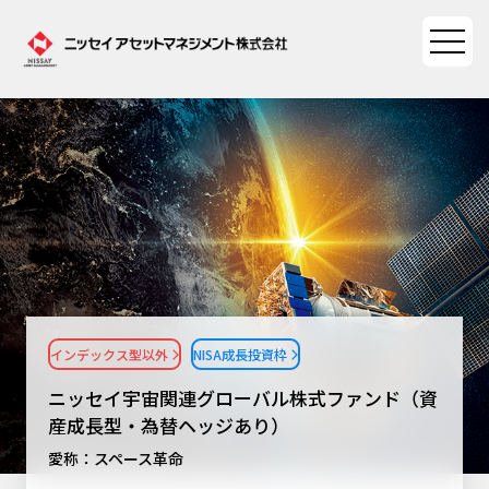
ファンド情報
ファンド情報TOP
マーケット情報
基準価額一覧
マーケット情報TOP
資産形成ポータル
ファンド検索
マーケット指数
インデックス型以外
NISA成長投資枠
資産形成ポータルTOP
ファンド比較
サステナビリティ
マーケットレポート
ニッセイ宇宙関連グローバル株式ファンド（資
決算カレンダー
資産形成サービス
産成長型・為替ヘッジあり）
サステナビリティTOP
大関 洋の「十字路」
ニッセイアセットについて
愛称：スペース革命
海外休日カレンダー
Nダイレクト
サステナビリティ経営
コラム