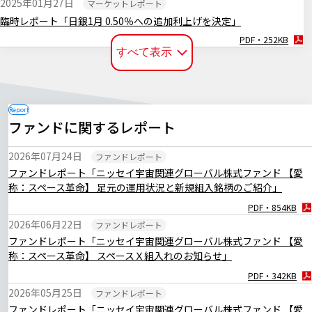
2025年01月27日
マーケットレポート
臨時レポート「日銀1月 0.50％への追加利上げを決定」
PDF・252KB
すべて表示
2024年12月20日
マーケットレポート
臨時レポート「日銀12月 金融政策の現状維持を決定」
PDF・255KB
2024年12月19日
マーケットレポート
ファンドに関するレポート
臨時レポート「12月FOMC 3会合連続で利下げを決定」
PDF・256KB
2026年07月24日
ファンドレポート
2024年11月08日
マーケットレポート
ファンドレポート「ニッセイ宇宙関連グローバル株式ファンド 【愛
臨時レポート「11月FOMC 2会合連続で利下げを決定」
称：スペース革命】 足元の運用状況と新規組入銘柄のご紹介」
PDF・262KB
PDF・854KB
2024年11月01日
マーケットレポート
2026年06月22日
ファンドレポート
臨時レポート「日銀10月 金融政策の現状維持を決定」
ファンドレポート「ニッセイ宇宙関連グローバル株式ファンド 【愛
PDF・269KB
称：スペース革命】 スペースＸ組入れのお知らせ」
2024年09月19日
マーケットレポート
PDF・342KB
臨時レポート「9月FOMC 約4年半ぶりとなる利下げを決定」
2026年05月25日
ファンドレポート
PDF・260KB
ファンドレポート「ニッセイ宇宙関連グローバル株式ファンド 【愛