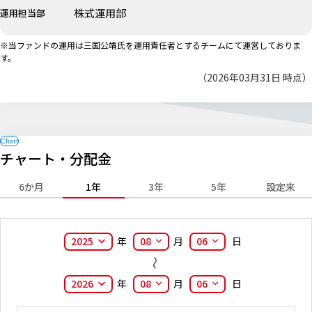
株式運用部
運用担当部
※当ファンドの運用は三国公靖氏を運用責任者とするチームにて運営しておりま
す。
（2026年03月31日 時点）
チャート・分配金
6か月
1年
3年
5年
設定来
2025
年
08
月
06
日
2026
年
08
月
06
日