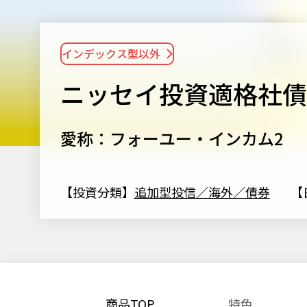
インデックス型以外
ニッセイ投資適格社債フ
愛称：フォーユー・インカム2
【投資分類】
追加型投信／海外／債券
【
商品TOP
特色