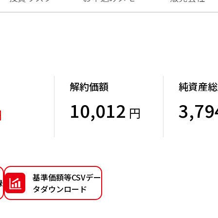
解約価額
純資産総
10,012
3,79
円
円
）
基準価額等CSVデー
録
タダウンロード