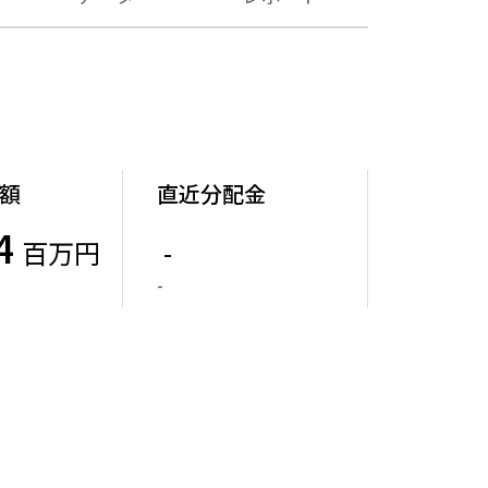
額
直近分配金
4
百万円
-
-