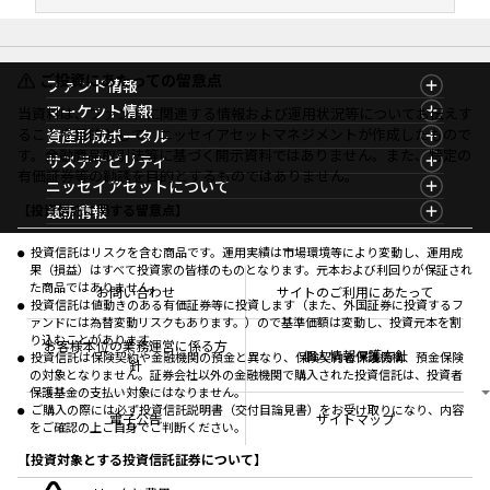
ご投資にあたっての留意点
ファンド情報
ファンド情報TOP
マーケット情報
当資料は、ファンドに関連する情報および運用状況等についてお伝えす
基準価額一覧
マーケット情報TOP
ることを目的として、ニッセイアセットマネジメントが作成したもので
資産形成ポータル
ファンド検索
マーケット指数
す。金融商品取引法等に基づく開示資料ではありません。また、特定の
資産形成ポータルTOP
サステナビリティ
ファンド比較
マーケットレポート
有価証券等の勧誘を目的とするものではありません。
サステナビリティTOP
ニッセイアセットについて
決算カレンダー
コラム
資産形成サービス
サステナビリティ経営
海外休日カレンダー
ニッセイアセットについてTOP
最新情報
【投資信託に関する留意点】
ファンドレポート
サステナブル投資
投資信託新商品のご案内
会社情報
Nダイレクト
マーケットニュース
投資信託償還商品のご案内
プレスリリース
Goal Navi
商品ニュース
投資信託はリスクを含む商品です。運用実績は市場環境等により変動し、運用成
ちょこっと3分！ファンドシアター
受賞歴
果（損益）はすべて投資家の皆様のものとなります。元本および利回りが保証され
おしらせ
有価証券届出書の効力の発生の有無について
方針・その他開示情報
た商品ではありません。
メディア
お問い合わせ
サイトのご利用にあたって
資産形成サポート
こだわりのインデックスファンド 購入・換金手数料
投資信託は値動きのある有価証券等に投資します（また、外国証券に投資するフ
採用情報
なしシリーズ
ァンドには為替変動リスクもあります。）ので基準価額は変動し、投資元本を割
NAMシティ
公式キャラクターのご紹介
り込むことがあります。
確定拠出年金について
お問い合わせ
お客様本位の業務運営に係る方
個人情報保護方針
投資信託は保険契約や金融機関の預金と異なり、保険契約者保護機構、預金保険
よくあるご質問
針
の対象となりません。証券会社以外の金融機関で購入された投資信託は、投資者
投資の教室
保護基金の支払い対象にはなりません。
ご購入の際には必ず投資信託説明書（交付目論見書）をお受け取りになり、内容
電子公告
サイトマップ
をご確認の上ご自身でご判断ください。
【投資対象とする投資信託証券について】