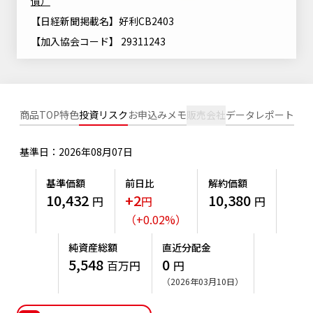
債）
ニッセイアセットについてTOP
投資信託新商品のご案内
【日経新聞掲載名】好利CB2403
Goal Navi
SDGsとは？
ファンドレポート
最新情報
法人のお客さま
会社情報
【加入協会コード】 29311243
投資信託償還商品のご案内
トップメッセージ
資産形成サポート
プレスリリース
採用情報
English
ちょこっと3分！ファンドシアター
特別対談
NAMシティ
受賞歴
有価証券届出書の効力の発生の有無について
商品TOP
特色
投資リスク
お申込みメモ
販売会社
データ
レポート
サステナビリティ経営基本方針
検索したいキーワードを入力してください。
お問い合わせ
方針・その他開示情報
こだわりのインデックスファンド 購入・換金手数料なしシ
サステナビリティ推進体制
リーズ
基準日：2026年08月07日
よくあるご質問
採用情報
ニッセイアセットの重要課題
基準価額
前日比
解約価額
確定拠出年金について
投資の教室
公式キャラクターのご紹介
10,432
+2
10,380
円
円
円
サステナビリティへの取り組み
（
+
0.02
%
）
資産形成はじめるなら
確定拠出年金制度について
サステナビリティレポート
純資産総額
直近分配金
確定拠出年金での商品の選び方について
5,548
0
百万円
円
サステナブル投資
（2026年03月10日）
確定拠出年金 基準価額一覧
日本版スチュワードシップ・コードへの対応