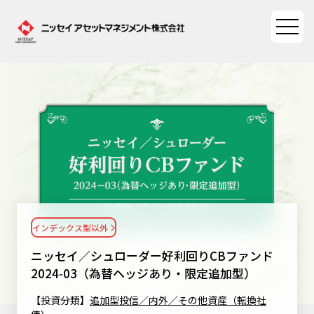
ファンド情報
ファンド情報TOP
マーケット情報
基準価額一覧
マーケット情報TOP
資産形成ポータル
ファンド検索
マーケット指数
インデックス型以外
資産形成ポータルTOP
ファンド比較
サステナビリティ
マーケットレポート
ニッセイ／シュローダー好利回りCBファンド
決算カレンダー
資産形成サービス
2024-03（為替ヘッジあり・限定追加型）
サステナビリティTOP
大関 洋の「十字路」
ニッセイアセットについて
海外休日カレンダー
【投資分類】
追加型投信／内外／その他資産（転換社
Nダイレクト
サステナビリティ経営
コラム