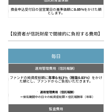
信託財産留保額
換金申込受付日の翌営業日の基準価額に
0.05%
をかけた額
とします。
【投資者が信託財産で間接的に負担する費用】
毎日
運用管理費用
（信託報酬）
ファンドの純資産総額に
年率0.913%（税抜0.83%）
をかけ
た額とし、ファンドからご負担いただきます。
運用管理費用（信託報酬）
＝保有期間中の日々の純資産総額×信託報酬率（年率）
監査費用