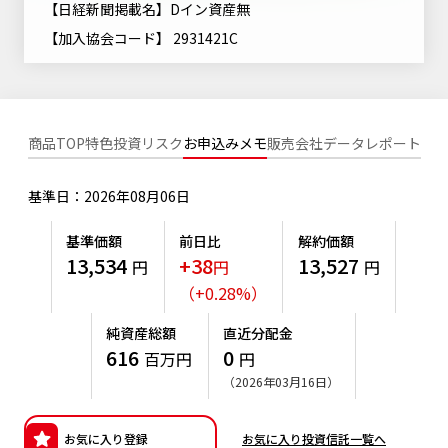
【日経新聞掲載名】Dイン資産無
ニッセイアセットについてTOP
投資信託新商品のご案内
Goal Navi
SDGsとは？
【加入協会コード】 2931421C
ファンドレポート
最新情報
法人のお客さま
会社情報
投資信託償還商品のご案内
トップメッセージ
資産形成サポート
プレスリリース
採用情報
English
ちょこっと3分！ファンドシアター
特別対談
NAMシティ
商品TOP
特色
投資リスク
お申込みメモ
販売会社
データ
レポート
受賞歴
有価証券届出書の効力の発生の有無について
サステナビリティ経営基本方針
検索したいキーワードを入力してください。
お問い合わせ
方針・その他開示情報
基準日：2026年08月06日
こだわりのインデックスファンド 購入・換金手数料なしシ
サステナビリティ推進体制
リーズ
よくあるご質問
採用情報
基準価額
前日比
解約価額
ニッセイアセットの重要課題
13,534
+38
13,527
円
円
円
確定拠出年金について
投資の教室
公式キャラクターのご紹介
（
+
0.28
%
）
サステナビリティへの取り組み
資産形成はじめるなら
確定拠出年金制度について
純資産総額
直近分配金
サステナビリティレポート
616
0
百万円
円
確定拠出年金での商品の選び方について
（2026年03月16日）
サステナブル投資
確定拠出年金 基準価額一覧
日本版スチュワードシップ・コードへの対応
お気に入り登録
お気に入り投資信託一覧へ