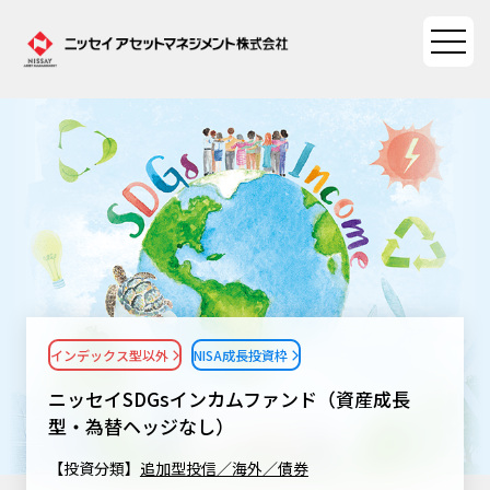
ファンド情報
ファンド情報TOP
マーケット情報
基準価額一覧
マーケット情報TOP
資産形成ポータル
ファンド検索
マーケット指数
インデックス型以外
NISA成長投資枠
資産形成ポータルTOP
ファンド比較
サステナビリティ
マーケットレポート
ニッセイSDGsインカムファンド（資産成長
決算カレンダー
資産形成サービス
型・為替ヘッジなし）
サステナビリティTOP
大関 洋の「十字路」
ニッセイアセットについて
海外休日カレンダー
【投資分類】
追加型投信／海外／債券
Nダイレクト
サステナビリティ経営
コラム