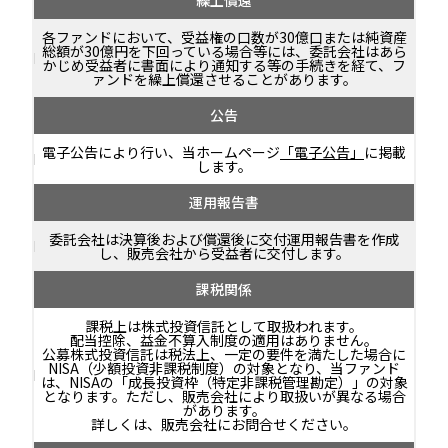
繰上償還
各ファンドにおいて、受益権の口数が30億口または純資産
総額が30億円を下回っている場合等には、委託会社はあら
かじめ受益者に書面により通知する等の手続きを経て、フ
ァンドを繰上償還させることがあります。
公告
電子公告により行い、当ホームページ
「電子公告」
に掲載
します。
運用報告書
委託会社は決算後および償還後に交付運用報告書を作成
し、販売会社から受益者に交付します。
課税関係
課税上は株式投資信託として取扱われます。
配当控除、益金不算入制度の適用はありません。
公募株式投資信託は税法上、一定の要件を満たした場合に
NISA（少額投資非課税制度）の対象となり、当ファンド
は、NISAの「成長投資枠（特定非課税管理勘定）」の対象
となります。ただし、販売会社により取扱いが異なる場合
があります。
詳しくは、販売会社にお問合せください。