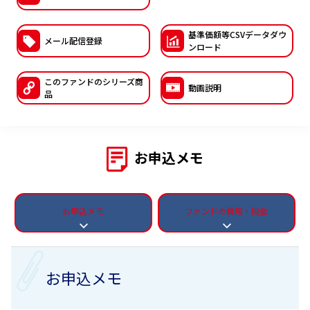
ESGへの取り組み
基準価額等CSVデー
タダウ
メール配信登録
ンロード
議決権行使について
国内株式議決権行使の方針と判断基準
このファンドの
シリーズ商
動画説明
品
サステナビリティレポート等
お申込メモ
お申込メモ
ファンドの費用・税金
お申込メモ