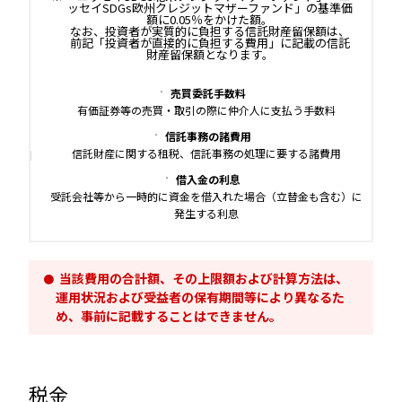
ッセイSDGs欧州クレジットマザーファンド」の基準価
額に0.05％をかけた額。
なお、投資者が実質的に負担する信託財産留保額は、
前記「投資者が直接的に負担する費用」に記載の信託
財産留保額となります。
売買委託手数料
有価証券等の売買・取引の際に仲介人に支払う手数料
信託事務の諸費用
信託財産に関する租税、信託事務の処理に要する諸費用
借入金の利息
受託会社等から一時的に資金を借入れた場合（立替金も含む）に
発生する利息
当該費用の合計額、その上限額および計算方法は、
運用状況および受益者の保有期間等により異なるた
め、事前に記載することはできません。
税金