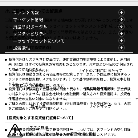
ご投資にあたっての留意点
ファンド情報
ファンド情報TOP
マーケット情報
当資料は、ファンドに関連する情報および運用状況等についてお伝えす
基準価額一覧
マーケット情報TOP
ることを目的として、ニッセイアセットマネジメントが作成したもので
資産形成ポータル
ファンド検索
マーケット指数
す。金融商品取引法等に基づく開示資料ではありません。また、特定の
資産形成ポータルTOP
サステナビリティ
ファンド比較
マーケットレポート
有価証券等の勧誘を目的とするものではありません。
サステナビリティTOP
ニッセイアセットについて
決算カレンダー
コラム
資産形成サービス
サステナビリティ経営
海外休日カレンダー
ニッセイアセットについてTOP
最新情報
【投資信託に関する留意点】
ファンドレポート
サステナブル投資
投資信託新商品のご案内
会社情報
Nダイレクト
マーケットニュース
投資信託償還商品のご案内
プレスリリース
Goal Navi
商品ニュース
投資信託はリスクを含む商品です。運用実績は市場環境等により変動し、運用成
ちょこっと3分！ファンドシアター
受賞歴
果（損益）はすべて投資家の皆様のものとなります。元本および利回りが保証され
おしらせ
有価証券届出書の効力の発生の有無について
方針・その他開示情報
た商品ではありません。
メディア
お問い合わせ
サイトのご利用にあたって
資産形成サポート
こだわりのインデックスファンド 購入・換金手数料
投資信託は値動きのある有価証券等に投資します（また、外国証券に投資するフ
採用情報
なしシリーズ
ァンドには為替変動リスクもあります。）ので基準価額は変動し、投資元本を割
NAMシティ
公式キャラクターのご紹介
り込むことがあります。
確定拠出年金について
お問い合わせ
お客様本位の業務運営に係る方
個人情報保護方針
投資信託は保険契約や金融機関の預金と異なり、保険契約者保護機構、預金保険
よくあるご質問
針
の対象となりません。証券会社以外の金融機関で購入された投資信託は、投資者
投資の教室
保護基金の支払い対象にはなりません。
ご購入の際には必ず投資信託説明書（交付目論見書）をお受け取りになり、内容
電子公告
サイトマップ
をご確認の上ご自身でご判断ください。
【投資対象とする投資信託証券について】
リスクと費用
「外国投資信託証券」「指定投資信託証券」については、各ファンドの交付目論
投資信託ご購入に際しての留意事項を掲載しています。
見書「投資対象とする投資信託証券の概要」をご覧ください。