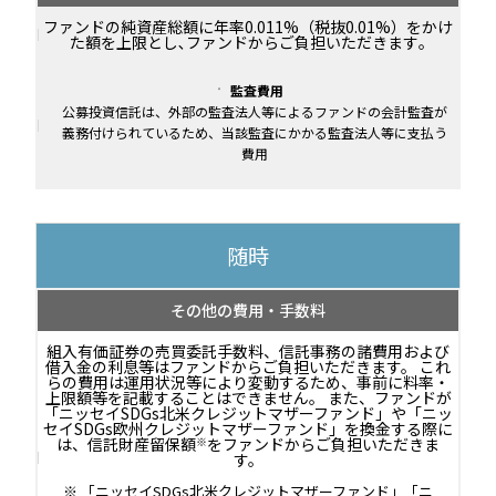
ファンドの純資産総額に年率0.011%（税抜0.01%）をかけ
た額を上限とし､ファンドからご負担いただきます｡
監査費用
公募投資信託は、外部の監査法人等によるファンドの会計監査が
義務付けられているため、当該監査にかかる監査法人等に支払う
費用
随時
その他の費用・手数料
組入有価証券の売買委託手数料、信託事務の諸費用および
借入金の利息等はファンドからご負担いただきます。 これ
らの費用は運用状況等により変動するため、事前に料率・
上限額等を記載することはできません。
また、ファンドが
「ニッセイSDGs北米クレジットマザーファンド」や「ニッ
セイSDGs欧州クレジットマザーファンド」を換金する際に
は、信託財産留保額
※
をファンドからご負担いただきま
す。
「ニッセイSDGs北米クレジットマザーファンド」「ニ