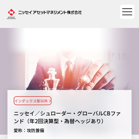
ファンド情報
ファンド情報TOP
マーケット情報
基準価額一覧
マーケット情報TOP
資産形成ポータル
ファンド検索
マーケット指数
インデックス型以外
資産形成ポータルTOP
ファンド比較
サステナビリティ
マーケットレポート
ニッセイ／シュローダー・グローバルCBファ
決算カレンダー
資産形成サービス
ンド（年2回決算型・為替ヘッジあり）
サステナビリティTOP
大関 洋の「十字路」
ニッセイアセットについて
愛称：攻防兼備
海外休日カレンダー
Nダイレクト
サステナビリティ経営
コラム