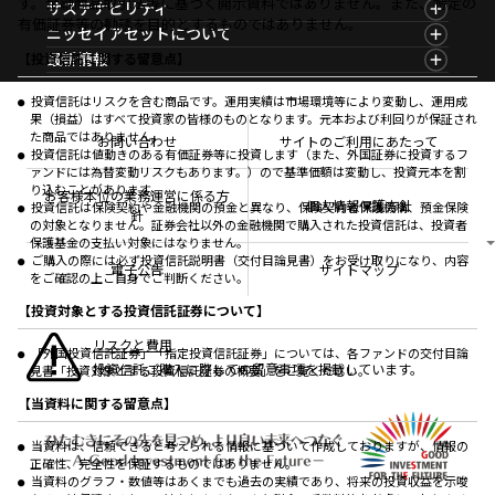
す。金融商品取引法等に基づく開示資料ではありません。また、特定の
資産形成ポータルTOP
サステナビリティ
ファンド比較
マーケットレポート
有価証券等の勧誘を目的とするものではありません。
サステナビリティTOP
ニッセイアセットについて
決算カレンダー
コラム
資産形成サービス
サステナビリティ経営
海外休日カレンダー
ニッセイアセットについてTOP
最新情報
【投資信託に関する留意点】
ファンドレポート
サステナブル投資
投資信託新商品のご案内
会社情報
Nダイレクト
マーケットニュース
投資信託償還商品のご案内
プレスリリース
Goal Navi
商品ニュース
投資信託はリスクを含む商品です。運用実績は市場環境等により変動し、運用成
ちょこっと3分！ファンドシアター
受賞歴
果（損益）はすべて投資家の皆様のものとなります。元本および利回りが保証され
おしらせ
有価証券届出書の効力の発生の有無について
方針・その他開示情報
た商品ではありません。
メディア
お問い合わせ
サイトのご利用にあたって
資産形成サポート
こだわりのインデックスファンド 購入・換金手数料
投資信託は値動きのある有価証券等に投資します（また、外国証券に投資するフ
採用情報
なしシリーズ
ァンドには為替変動リスクもあります。）ので基準価額は変動し、投資元本を割
NAMシティ
公式キャラクターのご紹介
り込むことがあります。
確定拠出年金について
お問い合わせ
お客様本位の業務運営に係る方
個人情報保護方針
投資信託は保険契約や金融機関の預金と異なり、保険契約者保護機構、預金保険
よくあるご質問
針
の対象となりません。証券会社以外の金融機関で購入された投資信託は、投資者
投資の教室
保護基金の支払い対象にはなりません。
ご購入の際には必ず投資信託説明書（交付目論見書）をお受け取りになり、内容
電子公告
サイトマップ
をご確認の上ご自身でご判断ください。
【投資対象とする投資信託証券について】
リスクと費用
「外国投資信託証券」「指定投資信託証券」については、各ファンドの交付目論
投資信託ご購入に際しての留意事項を掲載しています。
見書「投資対象とする投資信託証券の概要」をご覧ください。
【当資料に関する留意点】
当資料は、信頼できると考えられる情報に基づいて作成しておりますが、情報の
正確性、完全性を保証するものではありません。
当資料のグラフ・数値等はあくまでも過去の実績であり、将来の投資収益を示唆