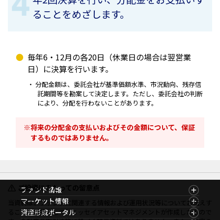
ることをめざします。
毎年6・12月の各20日（休業日の場合は翌営業
日）に決算を行います。
分配金額は、委託会社が基準価額水準、市況動向、残存信
託期間等を勘案して決定します。ただし、委託会社の判断
により、分配を行わないことがあります。
将来の分配金の支払いおよびその金額について、保証
するものではありません。
ご投資にあたっての留意点
ファンド情報
ファンド情報TOP
マーケット情報
当資料は、ファンドに関連する情報および運用状況等についてお伝えす
基準価額一覧
マーケット情報TOP
ることを目的として、ニッセイアセットマネジメントが作成したもので
資産形成ポータル
ファンド検索
マーケット指数