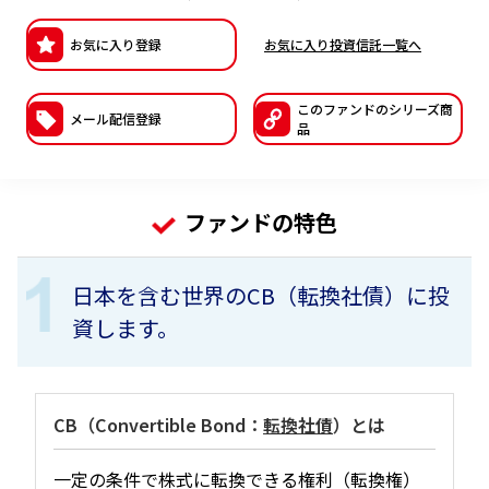
ESGへの取り組み
お気に入り登録
お気に入り投資信託一覧へ
議決権行使について
このファンドの
シリーズ商
メール配信登録
国内株式議決権行使の方針と判断基準
品
サステナビリティレポート等
ファンドの特色
日本を含む世界のCB（転換社債）に投
資します。
CB（Convertible Bond：
転換社債
）とは
一定の条件で株式に転換できる権利（転換権）