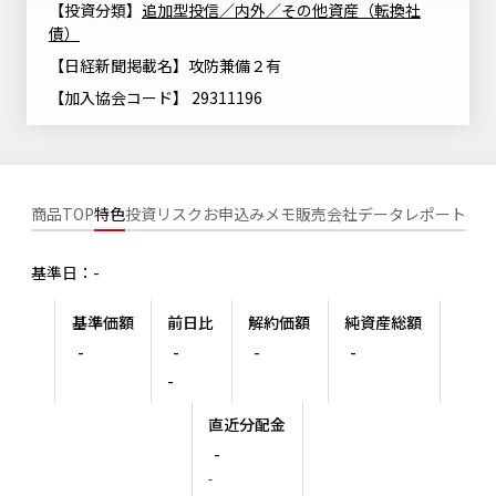
【投資分類】
追加型投信／内外／その他資産（転換社
ニッセイアセットについてTOP
投資信託新商品のご案内
債）
Goal Navi
SDGsとは？
ファンドレポート
最新情報
法人のお客さま
会社情報
【日経新聞掲載名】攻防兼備２有
投資信託償還商品のご案内
トップメッセージ
資産形成サポート
【加入協会コード】 29311196
プレスリリース
採用情報
English
ちょこっと3分！ファンドシアター
特別対談
NAMシティ
受賞歴
有価証券届出書の効力の発生の有無について
サステナビリティ経営基本方針
検索したいキーワードを入力してください。
お問い合わせ
方針・その他開示情報
商品TOP
特色
投資リスク
お申込みメモ
販売会社
データ
レポート
こだわりのインデックスファンド 購入・換金手数料なしシ
サステナビリティ推進体制
リーズ
よくあるご質問
採用情報
基準日：-
ニッセイアセットの重要課題
確定拠出年金について
投資の教室
公式キャラクターのご紹介
基準価額
前日比
解約価額
純資産総額
サステナビリティへの取り組み
-
-
-
-
資産形成はじめるなら
確定拠出年金制度について
-
サステナビリティレポート
確定拠出年金での商品の選び方について
直近分配金
サステナブル投資
-
確定拠出年金 基準価額一覧
日本版スチュワードシップ・コードへの対応
-