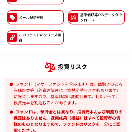
ESGへの取り組み
基準価額等CSVデー
タダウ
メール配信登録
ンロード
議決権行使について
国内株式議決権行使の方針と判断基準
このファンドの
シリーズ商
品
サステナビリティレポート等
投資リスク
ファンド（マザーファンドを含みます）は、値動きのある
有価証券等（外貨建資産には為替変動リスクもあります）
に投資しますので、基準価額は変動します。したがって、
投資元本を割込むことがあります。
ファンドは、預貯金とは異なり、投資元本および利回りの
保証はありません。運用成果（損益）はすべて投資者の皆
様のものとなりますので、ファンドのリスクを十分にご認
識ください。