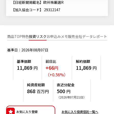
【日経新聞掲載名】欧州株厳選R
ニッセイアセットについてTOP
投資信託新商品のご案内
Goal Navi
SDGsとは？
【加入協会コード】 29312147
ファンドレポート
最新情報
法人のお客さま
会社情報
投資信託償還商品のご案内
トップメッセージ
資産形成サポート
プレスリリース
採用情報
English
ちょこっと3分！ファンドシアター
特別対談
NAMシティ
商品TOP
特色
投資リスク
お申込みメモ
販売会社
データ
レポート
受賞歴
有価証券届出書の効力の発生の有無について
サステナビリティ経営基本方針
検索したいキーワードを入力してください。
お問い合わせ
方針・その他開示情報
基準日：2026年08月07日
こだわりのインデックスファンド 購入・換金手数料なしシ
サステナビリティ推進体制
リーズ
よくあるご質問
採用情報
基準価額
前日比
解約価額
ニッセイアセットの重要課題
11,869
+66
11,869
円
円
円
確定拠出年金について
投資の教室
公式キャラクターのご紹介
（
+
0.56
%
）
サステナビリティへの取り組み
資産形成はじめるなら
確定拠出年金制度について
純資産総額
直近分配金
サステナビリティレポート
868
500
百万円
円
確定拠出年金での商品の選び方について
（2026年07月21日）
サステナブル投資
確定拠出年金 基準価額一覧
日本版スチュワードシップ・コードへの対応
お気に入り登録
お気に入り投資信託一覧へ