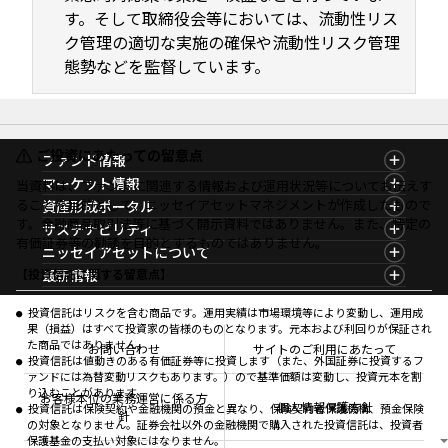
す。そして取締役会等においては、流動性リス
ク管理の適切な実施の確保や流動性リスク管理
態勢などを監督しています。
ご投資にあたっての留意点
ファンド情報
ファンド情報TOP
マーケット情報
当資料は、ファンドに関連する情報および運用状況等についてお伝えす
基準価額一覧
マーケット情報TOP
ることを目的として、ニッセイアセットマネジメントが作成したもので
資産形成ポータル
ファンド検索
マーケット指数
す。金融商品取引法等に基づく開示資料ではありません。また、特定の
資産形成ポータルTOP
サステナビリティ
ファンド比較
マーケットレポート
有価証券等の勧誘を目的とするものではありません。
サステナビリティTOP
ニッセイアセットについて
決算カレンダー
コラム
資産形成サービス
サステナビリティ経営
海外休日カレンダー
ニッセイアセットについてTOP
最新情報
【投資信託に関する留意点】
ファンドレポート
サステナブル投資
投資信託新商品のご案内
会社情報
Nダイレクト
マーケットニュース
投資信託償還商品のご案内
プレスリリース
Goal Navi
商品ニュース
投資信託はリスクを含む商品です。運用実績は市場環境等により変動し、運用成
ちょこっと3分！ファンドシアター
受賞歴
果（損益）はすべて投資家の皆様のものとなります。元本および利回りが保証され
おしらせ
有価証券届出書の効力の発生の有無について
方針・その他開示情報
た商品ではありません。
メディア
お問い合わせ
サイトのご利用にあたって
資産形成サポート
こだわりのインデックスファンド 購入・換金手数料
投資信託は値動きのある有価証券等に投資します（また、外国証券に投資するフ
採用情報
なしシリーズ
ァンドには為替変動リスクもあります。）ので基準価額は変動し、投資元本を割
NAMシティ
公式キャラクターのご紹介
り込むことがあります。
確定拠出年金について
お問い合わせ
お客様本位の業務運営に係る方
個人情報保護方針
投資信託は保険契約や金融機関の預金と異なり、保険契約者保護機構、預金保険
よくあるご質問
針
の対象となりません。証券会社以外の金融機関で購入された投資信託は、投資者
投資の教室
保護基金の支払い対象にはなりません。