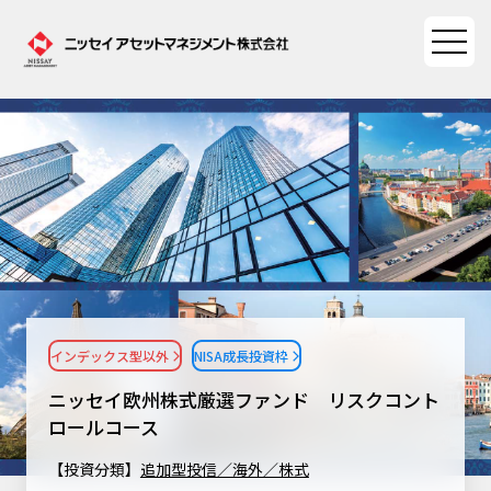
ファンド情報
ファンド情報TOP
マーケット情報
基準価額一覧
マーケット情報TOP
資産形成ポータル
ファンド検索
マーケット指数
インデックス型以外
NISA成長投資枠
資産形成ポータルTOP
ファンド比較
サステナビリティ
マーケットレポート
ニッセイ欧州株式厳選ファンド リスクコント
決算カレンダー
資産形成サービス
ロールコース
サステナビリティTOP
大関 洋の「十字路」
ニッセイアセットについて
海外休日カレンダー
【投資分類】
追加型投信／海外／株式
Nダイレクト
サステナビリティ経営
コラム