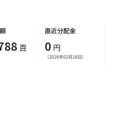
額
直近分配金
788
0
百
円
（2026年02月16日）