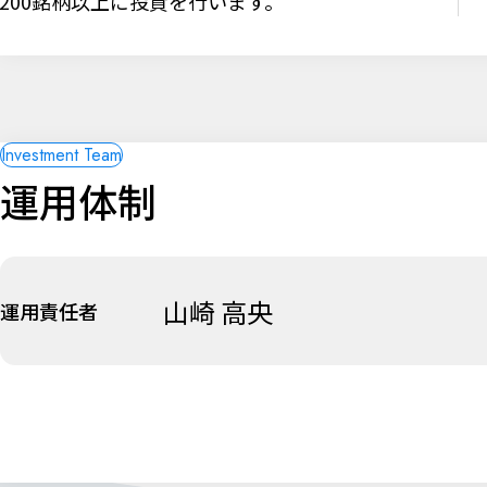
200銘柄以上に投資を行います。
運用体制
山崎 高央
運用責任者