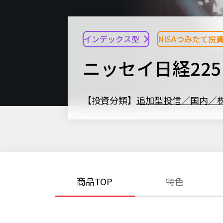
インデックス型
NISAつみたて投
ニッセイ日経22
【投資分類】
追加型投信／国内／
商品TOP
特色