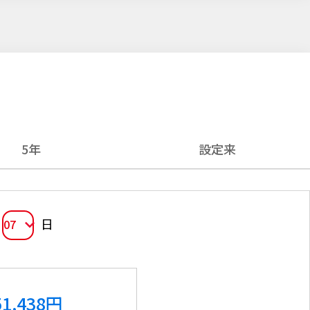
5年
設定来
日
07
51,438
円