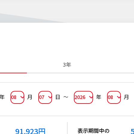
3年
年
月
日
年
月
08
07
2026
08
91,923
円
表示期間中の