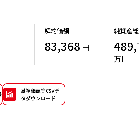
解約価額
純資産総
83,368
489,
円
）
万円
基準価額等CSVデー
録
タダウンロード