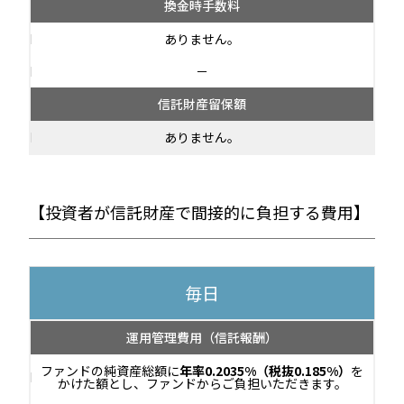
換金時手数料
ありません。
－
信託財産留保額
ありません。
【投資者が信託財産で間接的に負担する費用】
毎日
運用管理費用
（信託報酬）
ファンドの純資産総額に
年率0.2035%（税抜0.185%）
を
かけた額とし、ファンドからご負担いただきます。