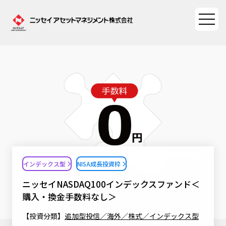
ファンド情報
ファンド情報TOP
マーケット情報
基準価額一覧
マーケット情報TOP
資産形成ポータル
ファンド検索
マーケット指数
インデックス型
NISA成長投資枠
資産形成ポータルTOP
ファンド比較
サステナビリティ
マーケットレポート
ニッセイNASDAQ100インデックスファンド＜
決算カレンダー
資産形成サービス
購入・換金手数料なし＞
サステナビリティTOP
大関 洋の「十字路」
ニッセイアセットについて
海外休日カレンダー
【投資分類】
追加型投信／海外／株式／インデックス型
Nダイレクト
サステナビリティ経営
コラム