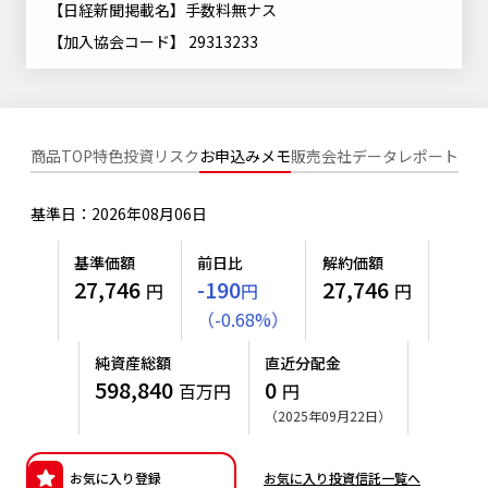
【日経新聞掲載名】手数料無ナス
ニッセイアセットについてTOP
投資信託新商品のご案内
Goal Navi
SDGsとは？
【加入協会コード】 29313233
ファンドレポート
最新情報
法人のお客さま
会社情報
投資信託償還商品のご案内
トップメッセージ
資産形成サポート
プレスリリース
採用情報
English
ちょこっと3分！ファンドシアター
特別対談
NAMシティ
商品TOP
特色
投資リスク
お申込みメモ
販売会社
データ
レポート
受賞歴
有価証券届出書の効力の発生の有無について
サステナビリティ経営基本方針
検索したいキーワードを入力してください。
お問い合わせ
方針・その他開示情報
基準日：2026年08月06日
こだわりのインデックスファンド 購入・換金手数料なしシ
サステナビリティ推進体制
リーズ
よくあるご質問
採用情報
基準価額
前日比
解約価額
ニッセイアセットの重要課題
27,746
-190
27,746
円
円
円
確定拠出年金について
投資の教室
公式キャラクターのご紹介
（
-
0.68
%
）
サステナビリティへの取り組み
資産形成はじめるなら
確定拠出年金制度について
純資産総額
直近分配金
サステナビリティレポート
598,840
0
百万円
円
確定拠出年金での商品の選び方について
（2025年09月22日）
サステナブル投資
確定拠出年金 基準価額一覧
日本版スチュワードシップ・コードへの対応
お気に入り登録
お気に入り投資信託一覧へ