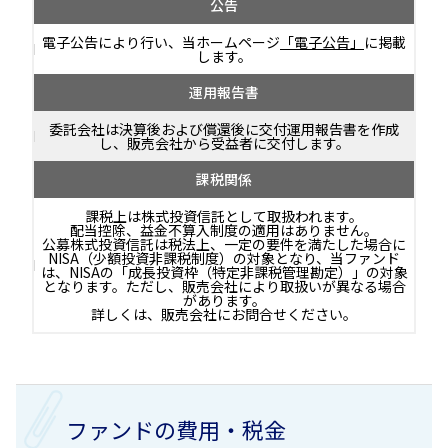
公告
電子公告により行い、当ホームページ
「電子公告」
に掲載
します。
運用報告書
委託会社は決算後および償還後に交付運用報告書を作成
し、販売会社から受益者に交付します。
課税関係
課税上は株式投資信託として取扱われます。
配当控除、益金不算入制度の適用はありません。
公募株式投資信託は税法上、一定の要件を満たした場合に
NISA（少額投資非課税制度）の対象となり、当ファンド
は、NISAの「成長投資枠（特定非課税管理勘定）」の対象
となります。ただし、販売会社により取扱いが異なる場合
があります。
詳しくは、販売会社にお問合せください。
ファンドの費用・税金