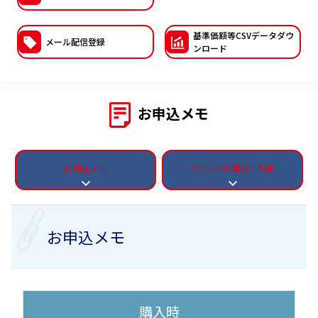
ESGへの取り組み
基準価額等CSVデー
タダウ
メール配信登録
ンロード
議決権行使について
国内株式議決権行使の方針と判断基準
お申込メモ
サステナビリティレポート等
お申込メモ
ファンドの費用・税金
お申込メモ
購入時