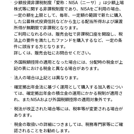
少額投資非課税制度「愛称：NISA（ニーサ）」は少額上場
株式等に関する非課税制度であり、NISAをご利用の場合、
一定の額を上限として、毎年、一定額の範囲で新たに購入
した公募株式投資信託などから生じる配当所得および譲渡
所得が無期限で非課税となります。
ご利用になれるのは、販売会社で非課税口座を開設し、税
法上の要件を満たしたファンドを購入するなど、一定の条
件に該当する方となります。
詳しくは、販売会社にお問合せください。
外国税額控除の適用となった場合には、分配時の税金が上
記の表における税金と異なる場合があります。
法人の場合は上記とは異なります。
確定拠出年金法に基づく運用として購入する加入者につい
ては、確定拠出年金の積立金の運用にかかる税制が適用さ
れ、またNISAおよび外国税額控除の適用対象外です。
税法が改正された場合等には、税率等が変更される場合が
あります。
税金の取扱いの詳細につきましては、税務専門家等にご確
認されることをお勧めします。