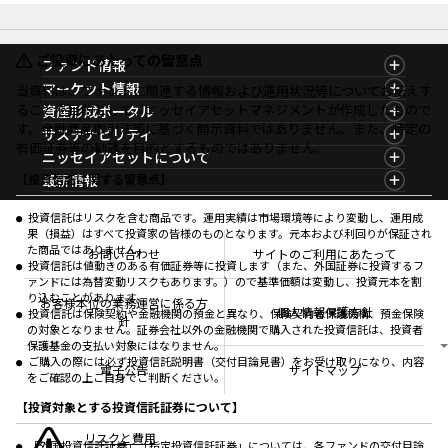
ご投資にあたっての留意点
ファンド情報
ファンド情報TOP
マーケット情報
当資料は、ファンドに関連する情報および運用状況等についてお伝えす
基準価額一覧
マーケット情報TOP
ることを目的として、ニッセイアセットマネジメントが作成したもので
資産形成ポータル
ファンド検索
マーケット指数
す。金融商品取引法等に基づく開示資料ではありません。また、特定の
資産形成ポータルTOP
サステナビリティ
ファンド比較
マーケットレポート
有価証券等の勧誘を目的とするものではありません。
サステナビリティTOP
ニッセイアセットについて
決算カレンダー
コラム
資産形成サービス
サステナビリティ経営
海外休日カレンダー
ニッセイアセットについてTOP
最新情報
【投資信託に関する留意点】
ファンドレポート
サステナブル投資
投資信託新商品のご案内
会社情報
Nダイレクト
マーケットニュース
投資信託償還商品のご案内
プレスリリース
Goal Navi
商品ニュース
投資信託はリスクを含む商品です。運用実績は市場環境等により変動し、運用成
ちょこっと3分！ファンドシアター
受賞歴
果（損益）はすべて投資家の皆様のものとなります。元本および利回りが保証され
おしらせ
有価証券届出書の効力の発生の有無について
方針・その他開示情報
た商品ではありません。
メディア
お問い合わせ
サイトのご利用にあたって
資産形成サポート
こだわりのインデックスファンド 購入・換金手数料
投資信託は値動きのある有価証券等に投資します（また、外国証券に投資するフ
採用情報
なしシリーズ
ァンドには為替変動リスクもあります。）ので基準価額は変動し、投資元本を割
NAMシティ
公式キャラクターのご紹介
り込むことがあります。
確定拠出年金について
お問い合わせ
お客様本位の業務運営に係る方
個人情報保護方針
投資信託は保険契約や金融機関の預金と異なり、保険契約者保護機構、預金保険
よくあるご質問
針
の対象となりません。証券会社以外の金融機関で購入された投資信託は、投資者
投資の教室
保護基金の支払い対象にはなりません。
ご購入の際には必ず投資信託説明書（交付目論見書）をお受け取りになり、内容
電子公告
サイトマップ
をご確認の上ご自身でご判断ください。
【投資対象とする投資信託証券について】
リスクと費用
「外国投資信託証券」「指定投資信託証券」については、各ファンドの交付目論