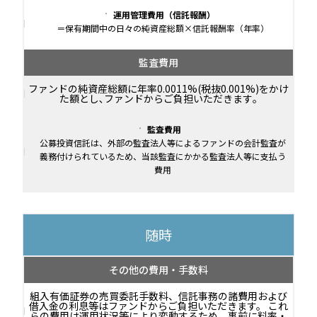
運用管理費用（信託報酬）
＝保有期間中の日々の純資産総額×信託報酬率（年率）
監査費用
ファンドの純資産総額に年率0.0011%(税抜0.001%)をかけ
た額とし､ファンドからご負担いただきます｡
監査費用
公募投資信託は、外部の監査法人等によるファンドの会計監査が
義務付けられているため、当該監査にかかる監査法人等に支払う
費用
随時
その他の費用・手数料
組入有価証券の売買委託手数料、信託事務の諸費用および
借入金の利息等はファンドからご負担いただきます。 これ
らの費用は運用状況等により変動するため、事前に料率・