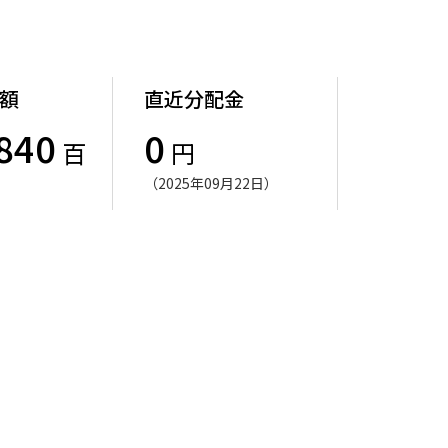
額
直近分配金
840
0
百
円
（2025年09月22日）