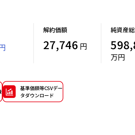
解約価額
純資産総
27,746
598,
円
円
）
万円
基準価額等CSVデー
録
タダウンロード