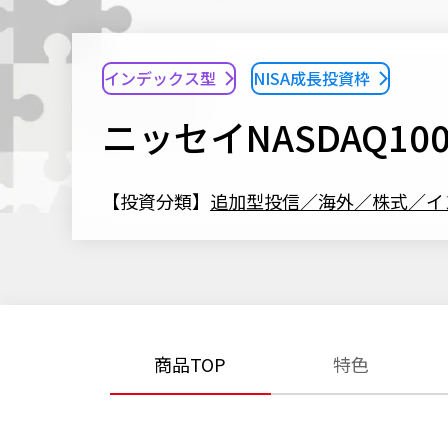
インデックス型
NISA成長投資枠
ニッセイNASDAQ
【投資分類】
追加型投信／海外／株式／イ
商品TOP
特色