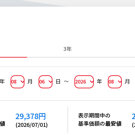
3年
年
月
日
年
月
08
06
2026
08
29,378
円
表示期間中の
値
基準価額の
最安値
(
2026/07/01
)
(