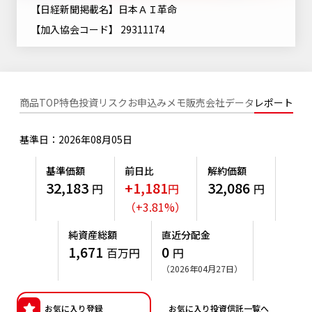
ニッセイアセットについてTOP
【日経新聞掲載名】日本ＡＩ革命
投資信託新商品のご案内
Goal Navi
SDGsとは？
ファンドレポート
最新情報
法人のお客さま
【加入協会コード】 29311174
会社情報
投資信託償還商品のご案内
トップメッセージ
資産形成サポート
プレスリリース
採用情報
English
ちょこっと3分！ファンドシアター
特別対談
NAMシティ
受賞歴
商品TOP
特色
投資リスク
お申込みメモ
販売会社
データ
レポート
有価証券届出書の効力の発生の有無について
サステナビリティ経営基本方針
検索したいキーワードを入力してください。
お問い合わせ
方針・その他開示情報
基準日：2026年08月05日
こだわりのインデックスファンド 購入・換金手数料なしシ
サステナビリティ推進体制
リーズ
よくあるご質問
採用情報
基準価額
前日比
解約価額
ニッセイアセットの重要課題
32,183
+1,181
32,086
確定拠出年金について
円
円
円
投資の教室
公式キャラクターのご紹介
（
+
3.81
%
）
サステナビリティへの取り組み
資産形成はじめるなら
確定拠出年金制度について
純資産総額
直近分配金
サステナビリティレポート
1,671
0
百万円
円
確定拠出年金での商品の選び方について
（2026年04月27日）
サステナブル投資
確定拠出年金 基準価額一覧
日本版スチュワードシップ・コードへの対応
お気に入り登録
お気に入り投資信託一覧へ