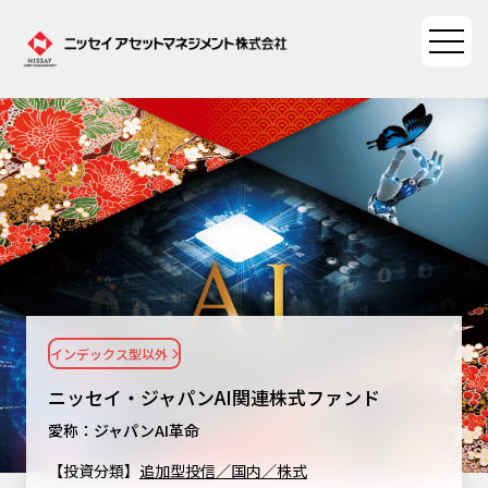
ファンド情報
ファンド情報TOP
マーケット情報
基準価額一覧
マーケット情報TOP
資産形成ポータル
ファンド検索
マーケット指数
インデックス型以外
資産形成ポータルTOP
ファンド比較
サステナビリティ
マーケットレポート
ニッセイ・ジャパンAI関連株式ファンド
決算カレンダー
資産形成サービス
サステナビリティTOP
愛称：ジャパンAI革命
大関 洋の「十字路」
ニッセイアセットについて
海外休日カレンダー
【投資分類】
追加型投信／国内／株式
Nダイレクト
サステナビリティ経営
コラム