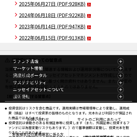
2025年06月27日
(PDF:928KB)
2024年06月18日
(PDF:922KB)
2023年06月14日
(PDF:947KB)
2022年06月15日
(PDF:913KB)
ご投資にあたっての留意点
ファンド情報
ファンド情報TOP
マーケット情報
当資料は、ファンドに関連する情報および運用状況等についてお伝えす
基準価額一覧
マーケット情報TOP
ることを目的として、ニッセイアセットマネジメントが作成したもので
資産形成ポータル
ファンド検索
マーケット指数
す。金融商品取引法等に基づく開示資料ではありません。また、特定の
資産形成ポータルTOP
サステナビリティ
ファンド比較
マーケットレポート
有価証券等の勧誘を目的とするものではありません。
サステナビリティTOP
ニッセイアセットについて
決算カレンダー
コラム
資産形成サービス
サステナビリティ経営
海外休日カレンダー
ニッセイアセットについてTOP
最新情報
【投資信託に関する留意点】
ファンドレポート
サステナブル投資
投資信託新商品のご案内
会社情報
Nダイレクト
マーケットニュース
投資信託償還商品のご案内
プレスリリース
Goal Navi
商品ニュース
投資信託はリスクを含む商品です。運用実績は市場環境等により変動し、運用成
ちょこっと3分！ファンドシアター
受賞歴
果（損益）はすべて投資家の皆様のものとなります。元本および利回りが保証され
おしらせ
有価証券届出書の効力の発生の有無について
方針・その他開示情報
た商品ではありません。
メディア
お問い合わせ
サイトのご利用にあたって
資産形成サポート
こだわりのインデックスファンド 購入・換金手数料
投資信託は値動きのある有価証券等に投資します（また、外国証券に投資するフ
採用情報
なしシリーズ
ァンドには為替変動リスクもあります。）ので基準価額は変動し、投資元本を割
NAMシティ
公式キャラクターのご紹介
り込むことがあります。
確定拠出年金について
お問い合わせ
お客様本位の業務運営に係る方
個人情報保護方針