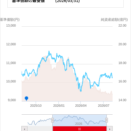
基準価額の
最安値
(
2026/03/31
)
基準価額(円)
純資産総額(億円)
13,000
22.00
12,000
20.00
11,000
18.00
10,000
16.00
9,000
14.00
2025/10
2026/01
2026/04
2026/07
2026