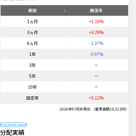
期間
騰落率
1ヵ月
+1.16%
3ヵ月
+3.29%
6ヵ月
-1.37%
1年
-0.97%
3年
－
5年
－
10年
－
設定来
+5.12%
2026年07月末現在 （基準価額10,512円）
分配実績