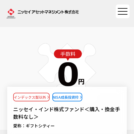
ファンド情報
ファンド情報TOP
マーケット情報
基準価額一覧
マーケット情報TOP
資産形成ポータル
ファンド検索
マーケット指数
インデックス型以外
NISA成長投資枠
資産形成ポータルTOP
ファンド比較
サステナビリティ
マーケットレポート
ニッセイ・インド株式ファンド＜購入・換金手
決算カレンダー
資産形成サービス
数料なし＞
サステナビリティTOP
大関 洋の「十字路」
ニッセイアセットについて
愛称：ギフトシティー
海外休日カレンダー
Nダイレクト
サステナビリティ経営
コラム