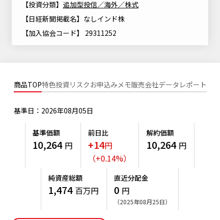
【投資分類】
追加型投信／海外／株式
ニッセイアセットについてTOP
投資信託新商品のご案内
Goal Navi
SDGsとは？
【日経新聞掲載名】なしインド株
ファンドレポート
最新情報
法人のお客さま
会社情報
投資信託償還商品のご案内
【加入協会コード】 29311252
トップメッセージ
資産形成サポート
プレスリリース
採用情報
English
ちょこっと3分！ファンドシアター
特別対談
NAMシティ
受賞歴
有価証券届出書の効力の発生の有無について
サステナビリティ経営基本方針
商品TOP
特色
投資リスク
お申込みメモ
販売会社
データ
レポート
検索したいキーワードを入力してください。
お問い合わせ
方針・その他開示情報
こだわりのインデックスファンド 購入・換金手数料なしシ
サステナビリティ推進体制
リーズ
基準日：2026年08月05日
よくあるご質問
採用情報
ニッセイアセットの重要課題
確定拠出年金について
投資の教室
基準価額
前日比
解約価額
公式キャラクターのご紹介
10,264
+14
10,264
円
円
円
サステナビリティへの取り組み
（
+
0.14
%
）
資産形成はじめるなら
確定拠出年金制度について
サステナビリティレポート
純資産総額
直近分配金
確定拠出年金での商品の選び方について
1,474
0
百万円
円
サステナブル投資
確定拠出年金 基準価額一覧
（2025年08月25日）
日本版スチュワードシップ・コードへの対応