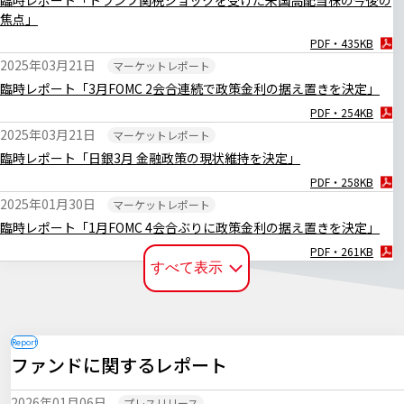
臨時レポート「トランプ関税ショックを受けた米国高配当株の今後の
焦点」
PDF・435KB
2025年03月21日
マーケットレポート
臨時レポート「3月FOMC 2会合連続で政策金利の据え置きを決定」
PDF・254KB
2025年03月21日
マーケットレポート
臨時レポート「日銀3月 金融政策の現状維持を決定」
PDF・258KB
2025年01月30日
マーケットレポート
臨時レポート「1月FOMC 4会合ぶりに政策金利の据え置きを決定」
PDF・261KB
すべて表示
2025年01月27日
マーケットレポート
臨時レポート「日銀1月 0.50％への追加利上げを決定」
PDF・252KB
2024年12月20日
マーケットレポート
ファンドに関するレポート
臨時レポート「日銀12月 金融政策の現状維持を決定」
PDF・255KB
2026年01月06日
プレスリリース