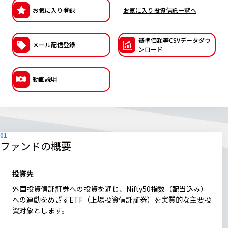
お気に入り登録
お気に入り投資信託一覧へ
ESGへの取り組み
議決権行使について
基準価額等CSVデー
タダウ
メール配信登録
ンロード
国内株式議決権行使の方針と判断基準
動画説明
サステナビリティレポート等
ファンドの概要
投資先
外国投資信託証券への投資を通じ、Nifty50指数（配当込み）
への連動をめざすETF（上場投資信託証券）を実質的な主要投
資対象とします。