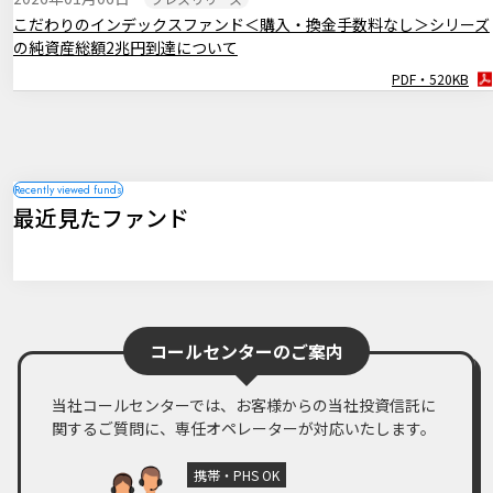
2024年12月19日
マーケットレポート
こだわりのインデックスファンド＜購入・換金手数料なし＞シリーズ
臨時レポート「12月FOMC 3会合連続で利下げを決定」
の純資産総額2兆円到達について
PDF・256KB
PDF・520KB
2024年11月08日
マーケットレポート
臨時レポート「11月FOMC 2会合連続で利下げを決定」
PDF・262KB
2024年11月01日
マーケットレポート
臨時レポート「日銀10月 金融政策の現状維持を決定」
最近見たファンド
PDF・269KB
2024年09月19日
マーケットレポート
臨時レポート「9月FOMC 約4年半ぶりとなる利下げを決定」
PDF・260KB
コールセンターのご案内
当社コールセンターでは、お客様からの当社投資信託に
関するご質問に、専任オペレーターが対応いたします。
携帯・PHS OK