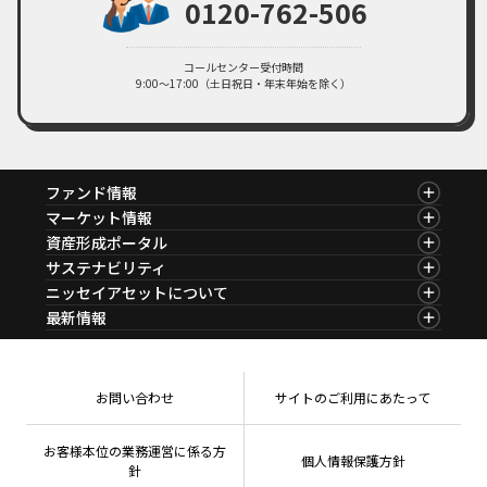
0120-762-506
コールセンター受付時間
9:00～17:00（土日祝日・年末年始を除く）
ファンド情報
ファンド情報TOP
マーケット情報
基準価額一覧
マーケット情報TOP
資産形成ポータル
ファンド検索
マーケット指数
資産形成ポータルTOP
サステナビリティ
ファンド比較
マーケットレポート
サステナビリティTOP
ニッセイアセットについて
決算カレンダー
コラム
資産形成サービス
サステナビリティ経営
海外休日カレンダー
ニッセイアセットについてTOP
最新情報
ファンドレポート
サステナブル投資
投資信託新商品のご案内
会社情報
Nダイレクト
マーケットニュース
投資信託償還商品のご案内
プレスリリース
Goal Navi
商品ニュース
ちょこっと3分！ファンドシアター
受賞歴
おしらせ
有価証券届出書の効力の発生の有無について
方針・その他開示情報
メディア
お問い合わせ
サイトのご利用にあたって
資産形成サポート
こだわりのインデックスファンド 購入・換金手数料
採用情報
なしシリーズ
NAMシティ
公式キャラクターのご紹介
確定拠出年金について
お問い合わせ
お客様本位の業務運営に係る方
個人情報保護方針
よくあるご質問
針
投資の教室