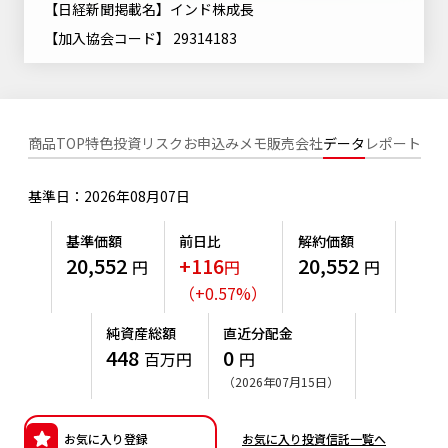
【日経新聞掲載名】インド株成長
ニッセイアセットについてTOP
投資信託新商品のご案内
Goal Navi
SDGsとは？
【加入協会コード】 29314183
ファンドレポート
最新情報
法人のお客さま
会社情報
投資信託償還商品のご案内
トップメッセージ
資産形成サポート
プレスリリース
採用情報
English
ちょこっと3分！ファンドシアター
特別対談
NAMシティ
商品TOP
特色
投資リスク
お申込みメモ
販売会社
データ
レポート
受賞歴
有価証券届出書の効力の発生の有無について
サステナビリティ経営基本方針
検索したいキーワードを入力してください。
お問い合わせ
方針・その他開示情報
基準日：2026年08月07日
こだわりのインデックスファンド 購入・換金手数料なしシ
サステナビリティ推進体制
リーズ
よくあるご質問
採用情報
基準価額
前日比
解約価額
ニッセイアセットの重要課題
20,552
+116
20,552
円
円
円
確定拠出年金について
投資の教室
公式キャラクターのご紹介
（
+
0.57
%
）
サステナビリティへの取り組み
資産形成はじめるなら
確定拠出年金制度について
純資産総額
直近分配金
サステナビリティレポート
448
0
百万円
円
確定拠出年金での商品の選び方について
（2026年07月15日）
サステナブル投資
確定拠出年金 基準価額一覧
日本版スチュワードシップ・コードへの対応
お気に入り登録
お気に入り投資信託一覧へ