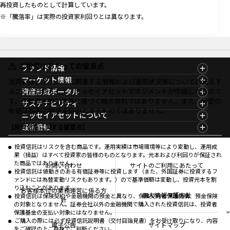
再投資したものとして計算しています。
※「騰落率」は実際の投資家利回りとは異なります。
ご投資にあたっての留意点
ファンド情報
ファンド情報TOP
マーケット情報
当資料は、ファンドに関連する情報および運用状況等についてお伝えす
基準価額一覧
マーケット情報TOP
ることを目的として、ニッセイアセットマネジメントが作成したもので
資産形成ポータル
ファンド検索
マーケット指数
す。金融商品取引法等に基づく開示資料ではありません。また、特定の
資産形成ポータルTOP
サステナビリティ
ファンド比較
マーケットレポート
有価証券等の勧誘を目的とするものではありません。
サステナビリティTOP
ニッセイアセットについて
決算カレンダー
コラム
資産形成サービス
サステナビリティ経営
海外休日カレンダー
ニッセイアセットについてTOP
最新情報
【投資信託に関する留意点】
ファンドレポート
サステナブル投資
投資信託新商品のご案内
会社情報
Nダイレクト
マーケットニュース
投資信託償還商品のご案内
プレスリリース
Goal Navi
商品ニュース
投資信託はリスクを含む商品です。運用実績は市場環境等により変動し、運用成
ちょこっと3分！ファンドシアター
受賞歴
果（損益）はすべて投資家の皆様のものとなります。元本および利回りが保証され
おしらせ
有価証券届出書の効力の発生の有無について
方針・その他開示情報
た商品ではありません。
メディア
お問い合わせ
サイトのご利用にあたって
資産形成サポート
こだわりのインデックスファンド 購入・換金手数料
投資信託は値動きのある有価証券等に投資します（また、外国証券に投資するフ
採用情報
なしシリーズ
ァンドには為替変動リスクもあります。）ので基準価額は変動し、投資元本を割
NAMシティ
公式キャラクターのご紹介
り込むことがあります。
確定拠出年金について
お問い合わせ
お客様本位の業務運営に係る方
個人情報保護方針
投資信託は保険契約や金融機関の預金と異なり、保険契約者保護機構、預金保険
よくあるご質問
針
の対象となりません。証券会社以外の金融機関で購入された投資信託は、投資者
投資の教室
保護基金の支払い対象にはなりません。
ご購入の際には必ず投資信託説明書（交付目論見書）をお受け取りになり、内容
電子公告
サイトマップ
をご確認の上ご自身でご判断ください。