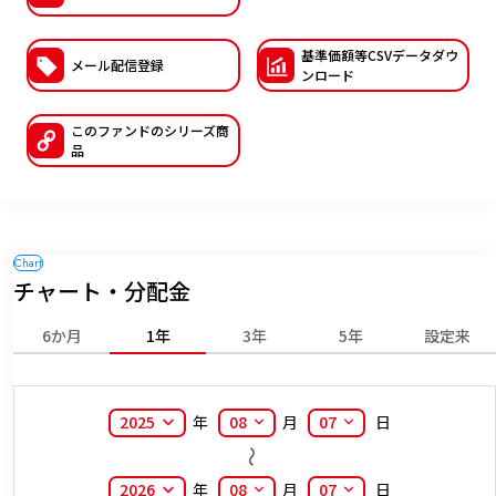
ESGへの取り組み
基準価額等CSVデー
タダウ
メール配信登録
ンロード
議決権行使について
国内株式議決権行使の方針と判断基準
このファンドの
シリーズ商
品
サステナビリティレポート等
チャート・分配金
6か月
1年
3年
5年
設定来
2025
年
08
月
07
日
2026
年
08
月
07
日