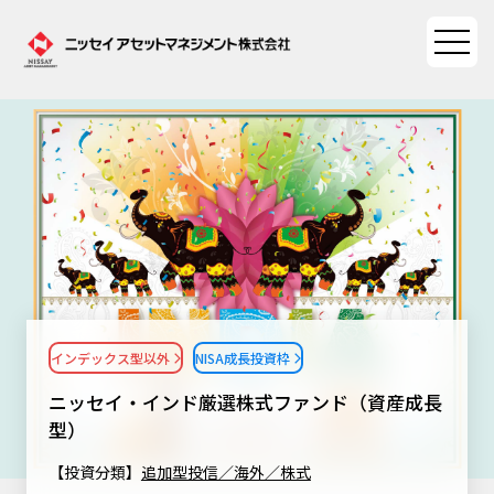
ファンド情報
ファンド情報TOP
マーケット情報
基準価額一覧
マーケット情報TOP
資産形成ポータル
ファンド検索
マーケット指数
インデックス型以外
NISA成長投資枠
資産形成ポータルTOP
ファンド比較
サステナビリティ
マーケットレポート
ニッセイ・インド厳選株式ファンド（資産成長
決算カレンダー
資産形成サービス
型）
サステナビリティTOP
大関 洋の「十字路」
ニッセイアセットについて
海外休日カレンダー
【投資分類】
追加型投信／海外／株式
Nダイレクト
サステナビリティ経営
コラム