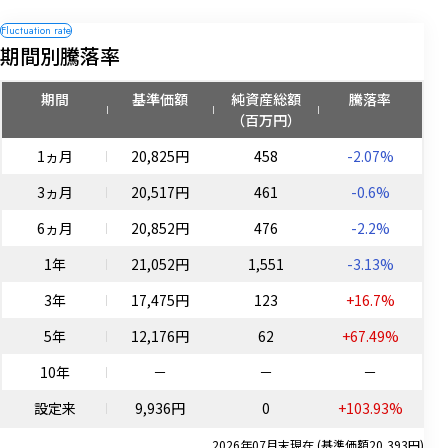
期間別騰落率
期間
基準価額
純資産総額
騰落率
（百万円）
1ヵ月
20,825円
458
-2.07%
3ヵ月
20,517円
461
-0.6%
6ヵ月
20,852円
476
-2.2%
1年
21,052円
1,551
-3.13%
3年
17,475円
123
+16.7%
5年
12,176円
62
+67.49%
10年
－
－
－
設定来
9,936円
0
+103.93%
2026年07月末現在 (基準価額20,393円)