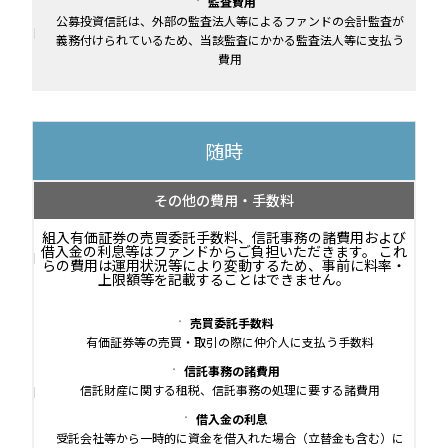
監査費用
公募投資信託は、外部の監査法人等によるファンドの会計監査が
義務付けられているため、当該監査にかかる監査法人等に支払う
費用
随時
その他の費用・手数料
組入有価証券の売買委託手数料、信託事務の諸費用および
借入金の利息等はファンドからご負担いただきます。 これ
らの費用は運用状況等により変動するため、事前に料率・
上限額等を記載することはできません。
売買委託手数料
有価証券等の売買・取引の際に仲介人に支払う手数料
信託事務の諸費用
信託財産に関する租税、信託事務の処理に要する諸費用
借入金の利息
受託会社等から一時的に資金を借入れた場合（立替金も含む）に