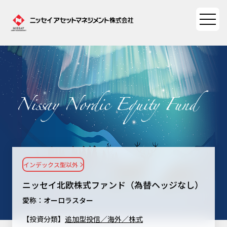
ファンド情報
ファンド情報TOP
マーケット情報
基準価額一覧
マーケット情報TOP
資産形成ポータル
ファンド検索
マーケット指数
インデックス型以外
資産形成ポータルTOP
ファンド比較
サステナビリティ
マーケットレポート
ニッセイ北欧株式ファンド（為替ヘッジなし）
決算カレンダー
資産形成サービス
サステナビリティTOP
愛称：オーロラスター
大関 洋の「十字路」
ニッセイアセットについて
海外休日カレンダー
【投資分類】
追加型投信／海外／株式
Nダイレクト
サステナビリティ経営
コラム