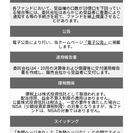
各ファンドにおいて、受益権の口数が10億口を下回ってい
る場合等には、委託会社はあらかじめ受益者に書面により
通知する等の手続きを経て、ファンドを繰上償還させるこ
とがあります。
公告
電子公告により行い、当ホームページ
「電子公告」
に掲載
します。
運用報告書
委託会社は4・10月の決算後および償還後に交付運用報告
書を作成し、販売会社から受益者に交付します。
課税関係
課税上は株式投資信託として取扱われます。
配当控除、益金不算入制度の適用はありません。
公募株式投資信託は税法上、一定の要件を満たした場合に
NISA（少額投資非課税制度）の対象となりますが、当ファ
ンドは、NISAの対象ではありません。
スイッチング
「為替ヘッジあり」と「為替ヘッジなし」との間でスイッ