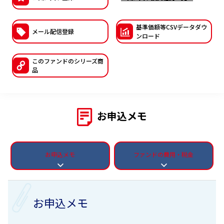
ESGへの取り組み
基準価額等CSVデー
タダウ
メール配信登録
議決権行使について
ンロード
国内株式議決権行使の方針と判断基準
このファンドの
シリーズ商
品
サステナビリティレポート等
お申込メモ
お申込メモ
ファンドの費用・税金
お申込メモ