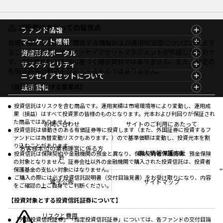
ご投資にあたっての留意点
ファンド情報
ファンド情報TOP
マーケット情報
当資料は、ファンドに関連する情報および運用状況等についてお伝えす
基準価額一覧
マーケット情報TOP
ることを目的として、ニッセイアセットマネジメントが作成したもので
資産形成ポータル
ファンド検索
マーケット指数
す。金融商品取引法等に基づく開示資料ではありません。また、特定の
資産形成ポータルTOP
サステナビリティ
ファンド比較
マーケットレポート
有価証券等の勧誘を目的とするものではありません。
サステナビリティTOP
ニッセイアセットについて
決算カレンダー
コラム
資産形成サービス
サステナビリティ経営
海外休日カレンダー
ニッセイアセットについてTOP
最新情報
【投資信託に関する留意点】
ファンドレポート
サステナブル投資
投資信託新商品のご案内
会社情報
Nダイレクト
マーケットニュース
投資信託償還商品のご案内
プレスリリース
Goal Navi
商品ニュース
投資信託はリスクを含む商品です。運用実績は市場環境等により変動し、運用成
ちょこっと3分！ファンドシアター
受賞歴
果（損益）はすべて投資家の皆様のものとなります。元本および利回りが保証され
おしらせ
有価証券届出書の効力の発生の有無について
方針・その他開示情報
た商品ではありません。
メディア
お問い合わせ
サイトのご利用にあたって
資産形成サポート
こだわりのインデックスファンド 購入・換金手数料
投資信託は値動きのある有価証券等に投資します（また、外国証券に投資するフ
採用情報
なしシリーズ
ァンドには為替変動リスクもあります。）ので基準価額は変動し、投資元本を割
NAMシティ
公式キャラクターのご紹介
り込むことがあります。
確定拠出年金について
お問い合わせ
お客様本位の業務運営に係る方
個人情報保護方針
投資信託は保険契約や金融機関の預金と異なり、保険契約者保護機構、預金保険
よくあるご質問
針
の対象となりません。証券会社以外の金融機関で購入された投資信託は、投資者
投資の教室
保護基金の支払い対象にはなりません。
ご購入の際には必ず投資信託説明書（交付目論見書）をお受け取りになり、内容
電子公告
サイトマップ
をご確認の上ご自身でご判断ください。
【投資対象とする投資信託証券について】
リスクと費用
「外国投資信託証券」「指定投資信託証券」については、各ファンドの交付目論