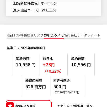
ニッセイアセットについてTOP
【日経新聞掲載名】オーロラ無
投資信託新商品のご案内
Goal Navi
SDGsとは？
ファンドレポート
最新情報
法人のお客さま
【加入協会コード】 29311161
会社情報
投資信託償還商品のご案内
トップメッセージ
資産形成サポート
プレスリリース
採用情報
English
ちょこっと3分！ファンドシアター
特別対談
NAMシティ
受賞歴
商品TOP
特色
投資リスク
お申込みメモ
販売会社
データ
レポート
有価証券届出書の効力の発生の有無について
サステナビリティ経営基本方針
検索したいキーワードを入力してください。
お問い合わせ
方針・その他開示情報
基準日：2026年08月06日
こだわりのインデックスファンド 購入・換金手数料なしシ
サステナビリティ推進体制
リーズ
よくあるご質問
採用情報
基準価額
前日比
解約価額
ニッセイアセットの重要課題
10,556
+23
10,556
確定拠出年金について
円
円
円
投資の教室
公式キャラクターのご紹介
（
+
0.22
%
）
サステナビリティへの取り組み
資産形成はじめるなら
確定拠出年金制度について
純資産総額
直近分配金
サステナビリティレポート
526
500
百万円
円
確定拠出年金での商品の選び方について
（2026年07月21日）
サステナブル投資
確定拠出年金 基準価額一覧
日本版スチュワードシップ・コードへの対応
お気に入り登録
お気に入り投資信託一覧へ