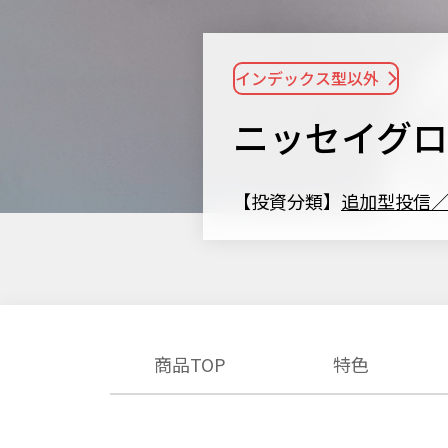
インデックス型以外
ニッセイグ
【投資分類】
追加型投信
商品TOP
特色