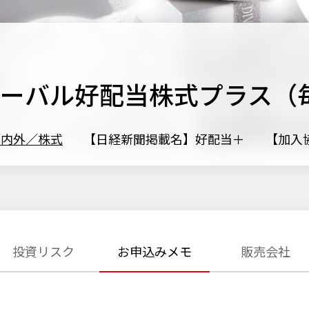
ローバル好配当株式プラス（
／内外／株式
【日経新聞掲載名】好配当＋
【加入協
投資リスク
お申込みメモ
販売会社