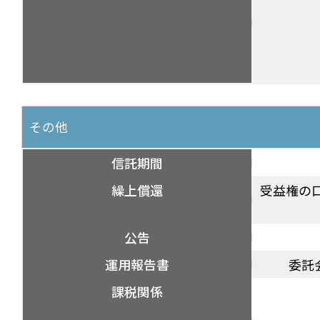
その他
信託期間
繰上償還
受益権の
公告
運用報告書
委託
課税関係