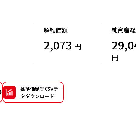
解約価額
純資産総
2,073
29,0
円
）
円
基準価額等CSVデー
録
タダウンロード