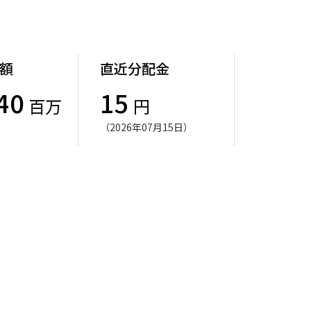
額
直近分配金
40
15
百万
円
（2026年07月15日）