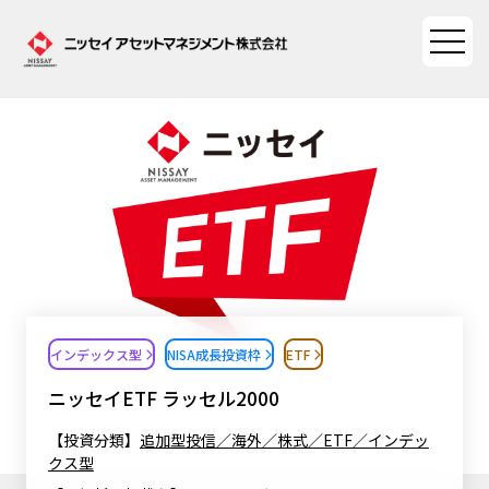
ファンド情報
ファンド情報TOP
マーケット情報
基準価額一覧
マーケット情報TOP
資産形成ポータル
ファンド検索
マーケット指数
インデックス型
NISA成長投資枠
ETF
資産形成ポータルTOP
ファンド比較
サステナビリティ
マーケットレポート
ニッセイETF ラッセル2000
決算カレンダー
資産形成サービス
サステナビリティTOP
大関 洋の「十字路」
【投資分類】
追加型投信／海外／株式／ETF／インデッ
ニッセイアセットについて
クス型
海外休日カレンダー
Nダイレクト
サステナビリティ経営
コラム