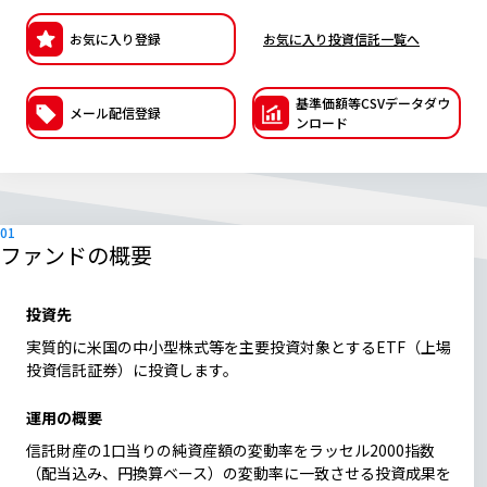
ESGへの取り組み
お気に入り登録
お気に入り投資信託一覧へ
議決権行使について
基準価額等CSVデー
タダウ
メール配信登録
ンロード
国内株式議決権行使の方針と判断基準
サステナビリティレポート等
ファンドの概要
投資先
実質的に米国の中小型株式等を主要投資対象とするETF（上場
投資信託証券）に投資します。
運用の概要
信託財産の1口当りの純資産額の変動率をラッセル2000指数
（配当込み、円換算ベース）の変動率に一致させる投資成果を