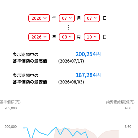
2026
年
07
月
07
日
2026
年
08
月
10
日
200,254
円
表示期間中の
基準価額の
最高値
(
2026/07/17
)
187,284
円
表示期間中の
基準価額の
最安値
(
2026/08/03
)
基準価額(円)
純資産総額(億円)
205,000
4.00
200,000
3.60