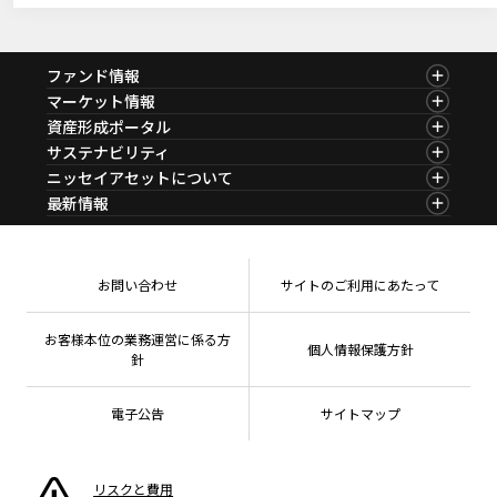
2024年12月19日
マーケットレポート
臨時レポート「12月FOMC 3会合連続で利下げを決定」
PDF・256KB
ファンド情報
2024年11月08日
マーケットレポート
ファンド情報TOP
マーケット情報
臨時レポート「11月FOMC 2会合連続で利下げを決定」
基準価額一覧
マーケット情報TOP
資産形成ポータル
ファンド検索
マーケット指数
PDF・262KB
資産形成ポータルTOP
サステナビリティ
ファンド比較
マーケットレポート
2024年11月01日
サステナビリティTOP
マーケットレポート
ニッセイアセットについて
決算カレンダー
コラム
資産形成サービス
サステナビリティ経営
海外休日カレンダー
ニッセイアセットについてTOP
臨時レポート「日銀10月 金融政策の現状維持を決定」
最新情報
ファンドレポート
サステナブル投資
投資信託新商品のご案内
会社情報
Nダイレクト
マーケットニュース
PDF・269KB
投資信託償還商品のご案内
プレスリリース
Goal Navi
商品ニュース
ちょこっと3分！ファンドシアター
2024年09月19日
受賞歴
マーケットレポート
おしらせ
有価証券届出書の効力の発生の有無について
方針・その他開示情報
メディア
お問い合わせ
サイトのご利用にあたって
臨時レポート「9月FOMC 約4年半ぶりとなる利下げを決定」
資産形成サポート
こだわりのインデックスファンド 購入・換金手数料
採用情報
なしシリーズ
NAMシティ
PDF・260KB
公式キャラクターのご紹介
確定拠出年金について
お問い合わせ
お客様本位の業務運営に係る方
個人情報保護方針
よくあるご質問
針
投資の教室
電子公告
サイトマップ
リスクと費用