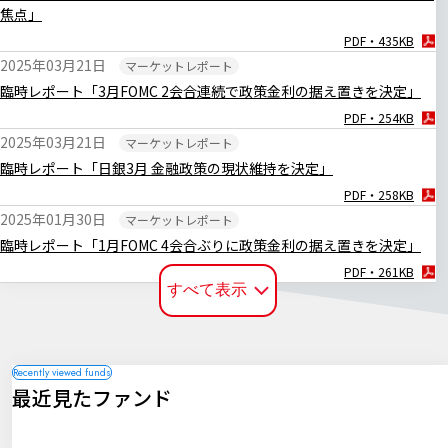
焦点」
PDF・435KB
2025年03月21日
マーケットレポート
臨時レポート「3月FOMC 2会合連続で政策金利の据え置きを決定」
PDF・254KB
2025年03月21日
マーケットレポート
臨時レポート「日銀3月 金融政策の現状維持を決定」
PDF・258KB
2025年01月30日
マーケットレポート
臨時レポート「1月FOMC 4会合ぶりに政策金利の据え置きを決定」
PDF・261KB
すべて表示
2025年01月27日
マーケットレポート
臨時レポート「日銀1月 0.50％への追加利上げを決定」
PDF・252KB
2024年12月20日
マーケットレポート
最近見たファンド
臨時レポート「日銀12月 金融政策の現状維持を決定」
PDF・255KB