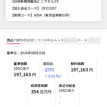
【日経新聞掲載名】ニラセル2千
ニッセイアセットについてTOP
投資信託新商品のご案内
Goal Navi
【加入協会コード】 29313267
SDGsとは？
ファンドレポート
最新情報
法人のお客さま
会社情報
【銘柄コード】600A（東京証券取引所）
投資信託償還商品のご案内
トップメッセージ
資産形成サポート
プレスリリース
採用情報
English
ちょこっと3分！ファンドシアター
特別対談
NAMシティ
受賞歴
有価証券届出書の効力の発生の有無について
サステナビリティ経営基本方針
商品TOP
特色
投資リスク
お申込みメモ
販売会社
データ
レポート
検索したいキーワードを入力してください。
お問い合わせ
方針・その他開示情報
こだわりのインデックスファンド 購入・換金手数料なしシ
サステナビリティ推進体制
リーズ
基準日：2026年08月10日
よくあるご質問
採用情報
ニッセイアセットの重要課題
基準価額
前日比
解約価額
確定拠出年金について
投資の教室
公式キャラクターのご紹介
100口当り
-27
197,163
円
円
サステナビリティへの取り組み
197,163
円
（
-
0.01
%
）
資産形成はじめるなら
確定拠出年金制度について
サステナビリティレポート
純資産総額
直近分配金
確定拠出年金での商品の選び方について
354
100口当り
百万円
サステナブル投資
-
確定拠出年金 基準価額一覧
-
日本版スチュワードシップ・コードへの対応