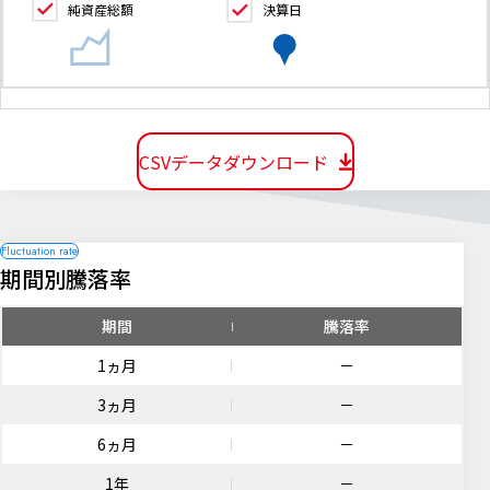
純資産総額
決算日
CSVデータダウンロード
期間別騰落率
期間
騰落率
1ヵ月
－
3ヵ月
－
6ヵ月
－
1年
－