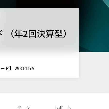
 （年2回決算型）
ド】 2931417A
データ
レポート