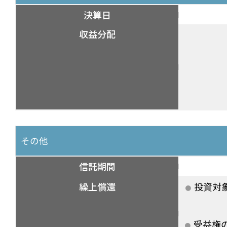
決算日
収益分配
その他
信託期間
繰上償還
投資対
受益権