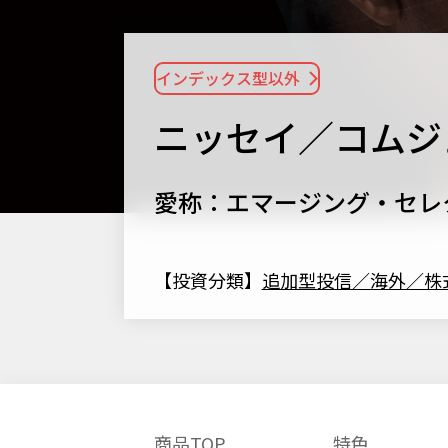
インデックス型以外
ニッセイ／コムジ
愛称：エマージング・セレ
【投資分類】
追加型投信／海外／株
商品TOP
特色