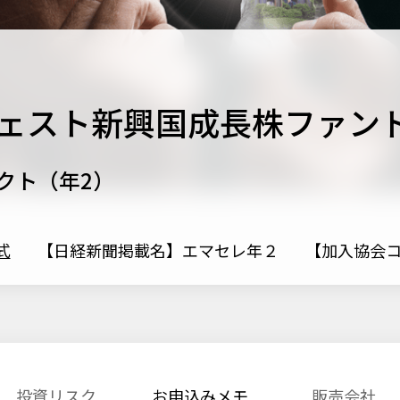
ェスト新興国成長株ファンド
クト（年2）
式
【日経新聞掲載名】エマセレ年２
【加入協会コー
投資リスク
お申込みメモ
販売会社