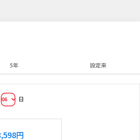
5年
設定来
日
06
8,598
円