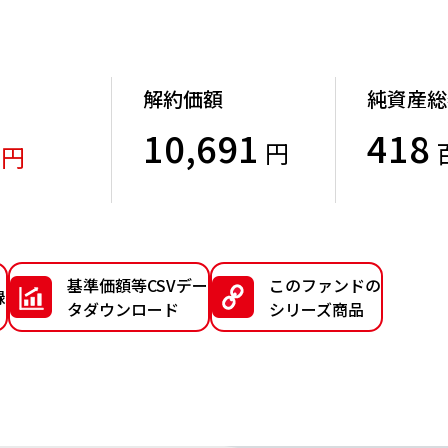
解約価額
純資産総
3
10,691
418
円
円
）
基準価額等CSVデー
このファンドの
録
タダウンロード
シリーズ商品