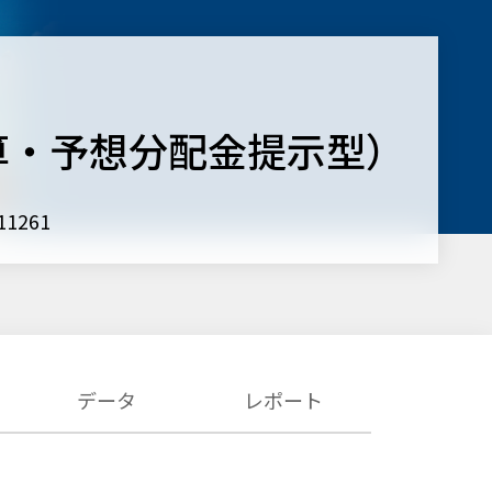
算・予想分配金提示型）
1261
データ
レポート