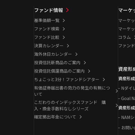
ファンド情報
マーケ
基準価額一覧
マーケッ
ファンド検索
マーケッ
ファンド比較
コラム
決算カレンダー
ファンド
海外休日カレンダー
投資信託新商品のご案内
資産形
投資信託償還商品のご案内
資産形成
ちょこっと3分！ファンドシアター
有価証券届出書の効力の発生の有無につ
Nダイ
いて
Goal N
こだわりのインデックスファンド 購
資産形成
入・換金手数料なしシリーズ
確定拠出年金について
NAM
お問い