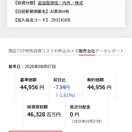
【投資分類】
追加型投信／内外／株式
ニッセイアセットについてTOP
投資信託新商品のご案内
Goal Navi
SDGsとは？
【日経新聞掲載名】AI革命H有
ファンドレポート
最新情報
法人のお客さま
会社情報
投資信託償還商品のご案内
【加入協会コード】 2931416B
トップメッセージ
資産形成サポート
プレスリリース
採用情報
English
ちょこっと3分！ファンドシアター
特別対談
NAMシティ
受賞歴
有価証券届出書の効力の発生の有無について
サステナビリティ経営基本方針
商品TOP
特色
投資リスク
お申込みメモ
販売会社
データ
レポート
検索したいキーワードを入力してください。
お問い合わせ
方針・その他開示情報
こだわりのインデックスファンド 購入・換金手数料なしシ
サステナビリティ推進体制
リーズ
基準日：2026年08月07日
よくあるご質問
採用情報
ニッセイアセットの重要課題
確定拠出年金について
投資の教室
基準価額
前日比
解約価額
公式キャラクターのご紹介
44,956
-734
44,956
円
円
円
サステナビリティへの取り組み
（
-
1.61
%
）
資産形成はじめるなら
確定拠出年金制度について
サステナビリティレポート
純資産総額
直近分配金
確定拠出年金での商品の選び方について
46,328
0
百万円
円
サステナブル投資
確定拠出年金 基準価額一覧
（2025年10月27日）
日本版スチュワードシップ・コードへの対応