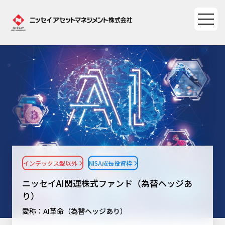
ファンド情報
ファンド情報TOP
マーケット情報
基準価額一覧
マーケット情報TOP
資産形成ポータル
ファンド検索
マーケット指数
インデックス型以外
NISA成長投資枠
資産形成ポータルTOP
ファンド比較
サステナビリティ
マーケットレポート
ニッセイAI関連株式ファンド（為替ヘッジあ
決算カレンダー
資産形成サービス
り）
サステナビリティTOP
大関 洋の「十字路」
ニッセイアセットについて
愛称：AI革命（為替ヘッジあり）
海外休日カレンダー
Nダイレクト
サステナビリティ経営
コラム