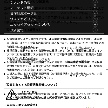
ご投資にあたっての留意点
ファンド情報
ファンド情報TOP
マーケット情報
当資料は、ファンドに関連する情報および運用状況等についてお伝えす
基準価額一覧
マーケット情報TOP
ることを目的として、ニッセイアセットマネジメントが作成したもので
資産形成ポータル
ファンド検索
マーケット指数
す。金融商品取引法等に基づく開示資料ではありません。また、特定の
資産形成ポータルTOP
サステナビリティ
ファンド比較
マーケットレポート
有価証券等の勧誘を目的とするものではありません。
サステナビリティTOP
ニッセイアセットについて
決算カレンダー
コラム
資産形成サービス
サステナビリティ経営
海外休日カレンダー
ニッセイアセットについてTOP
最新情報
【投資信託に関する留意点】
ファンドレポート
サステナブル投資
投資信託新商品のご案内
会社情報
Nダイレクト
マーケットニュース
投資信託償還商品のご案内
プレスリリース
Goal Navi
商品ニュース
投資信託はリスクを含む商品です。運用実績は市場環境等により変動し、運用成
ちょこっと3分！ファンドシアター
受賞歴
果（損益）はすべて投資家の皆様のものとなります。元本および利回りが保証され
おしらせ
有価証券届出書の効力の発生の有無について
方針・その他開示情報
た商品ではありません。
メディア
お問い合わせ
サイトのご利用にあたって
資産形成サポート
こだわりのインデックスファンド 購入・換金手数料
投資信託は値動きのある有価証券等に投資します（また、外国証券に投資するフ
採用情報
なしシリーズ
ァンドには為替変動リスクもあります。）ので基準価額は変動し、投資元本を割
NAMシティ
公式キャラクターのご紹介
り込むことがあります。
確定拠出年金について
お問い合わせ
お客様本位の業務運営に係る方
個人情報保護方針
投資信託は保険契約や金融機関の預金と異なり、保険契約者保護機構、預金保険
よくあるご質問
針
の対象となりません。証券会社以外の金融機関で購入された投資信託は、投資者
投資の教室
保護基金の支払い対象にはなりません。
ご購入の際には必ず投資信託説明書（交付目論見書）をお受け取りになり、内容
電子公告
サイトマップ
をご確認の上ご自身でご判断ください。
【投資対象とする投資信託証券について】
リスクと費用
「外国投資信託証券」「指定投資信託証券」については、各ファンドの交付目論
投資信託ご購入に際しての留意事項を掲載しています。
見書「投資対象とする投資信託証券の概要」をご覧ください。
【当資料に関する留意点】