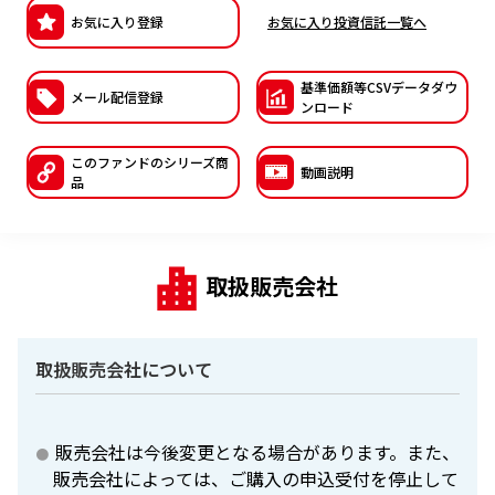
お気に入り登録
お気に入り投資信託一覧へ
ESGへの取り組み
議決権行使について
基準価額等CSVデー
タダウ
メール配信登録
ンロード
国内株式議決権行使の方針と判断基準
このファンドの
シリーズ商
動画説明
サステナビリティレポート等
品
取扱販売会社
取扱販売会社について
販売会社は今後変更となる場合があります。また、
販売会社によっては、ご購入の申込受付を停止して