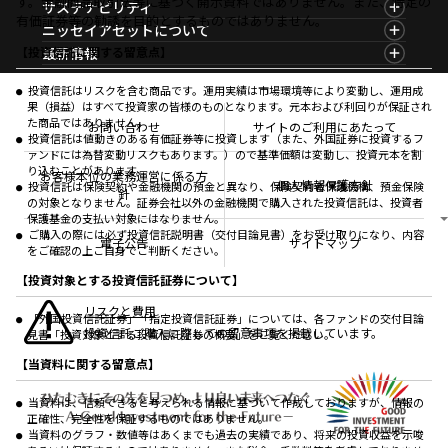
す。金融商品取引法等に基づく開示資料ではありません。また、特定の
資産形成ポータルTOP
サステナビリティ
ファンド比較
マーケットレポート
有価証券等の勧誘を目的とするものではありません。
サステナビリティTOP
ニッセイアセットについて
決算カレンダー
コラム
資産形成サービス
サステナビリティ経営
海外休日カレンダー
ニッセイアセットについてTOP
最新情報
【投資信託に関する留意点】
ファンドレポート
サステナブル投資
投資信託新商品のご案内
会社情報
Nダイレクト
マーケットニュース
投資信託償還商品のご案内
プレスリリース
Goal Navi
商品ニュース
投資信託はリスクを含む商品です。運用実績は市場環境等により変動し、運用成
ちょこっと3分！ファンドシアター
受賞歴
果（損益）はすべて投資家の皆様のものとなります。元本および利回りが保証され
おしらせ
有価証券届出書の効力の発生の有無について
方針・その他開示情報
た商品ではありません。
メディア
お問い合わせ
サイトのご利用にあたって
資産形成サポート
こだわりのインデックスファンド 購入・換金手数料
投資信託は値動きのある有価証券等に投資します（また、外国証券に投資するフ
採用情報
なしシリーズ
ァンドには為替変動リスクもあります。）ので基準価額は変動し、投資元本を割
NAMシティ
公式キャラクターのご紹介
り込むことがあります。
確定拠出年金について
お問い合わせ
お客様本位の業務運営に係る方
個人情報保護方針
投資信託は保険契約や金融機関の預金と異なり、保険契約者保護機構、預金保険
よくあるご質問
針
の対象となりません。証券会社以外の金融機関で購入された投資信託は、投資者
投資の教室
保護基金の支払い対象にはなりません。
ご購入の際には必ず投資信託説明書（交付目論見書）をお受け取りになり、内容
電子公告
サイトマップ
をご確認の上ご自身でご判断ください。
【投資対象とする投資信託証券について】
リスクと費用
「外国投資信託証券」「指定投資信託証券」については、各ファンドの交付目論
投資信託ご購入に際しての留意事項を掲載しています。
見書「投資対象とする投資信託証券の概要」をご覧ください。
【当資料に関する留意点】
当資料は、信頼できると考えられる情報に基づいて作成しておりますが、情報の
正確性、完全性を保証するものではありません。
当資料のグラフ・数値等はあくまでも過去の実績であり、将来の投資収益を示唆