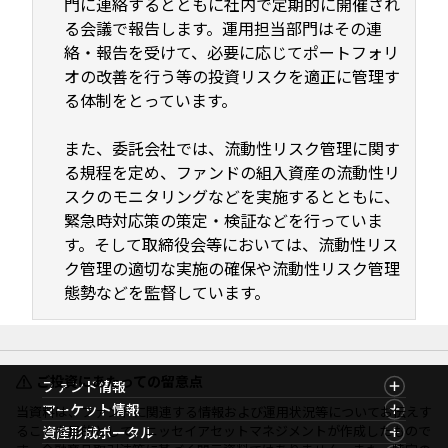
門に連絡するとともに社内で定期的に開催され
る会議で報告します。運用担当部門はその連
絡・報告を受けて、必要に応じてポートフォリ
オの改善を行う等の投資リスクを適正に管理す
る体制をとっています。
また、委託会社では、流動性リスク管理に関す
る規程を定め、ファンドの組入資産の流動性リ
スクのモニタリングなどを実施するとともに、
緊急時対応策の策定・検証などを行っていま
す。そして取締役会等においては、流動性リス
ク管理の適切な実施の確保や流動性リスク管理
態勢などを監督しています。
ご投資にあたっての留意点
ファンド情報
ファンド情報TOP
マーケット情報
当資料は、ファンドに関連する情報および運用状況等についてお伝えす
基準価額一覧
マーケット情報TOP
ることを目的として、ニッセイアセットマネジメントが作成したもので
資産形成ポータル
ファンド検索
マーケット指数