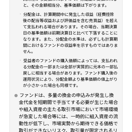
と、その金額相当分、基準価額は下がります。
分配金は、計算期間中に発生した収益（経費控除
後の配当等収益および評価益を含む売買益）を超え
て支払われる場合があります。その場合、当期決算
日の基準価額は前期決算日と比べて下落することに
なります。また、分配金の水準は、必ずしも計算期
間におけるファンドの収益率を示すものではありま
せん。
受益者のファンドの購入価額によっては、支払われ
る分配金の一部または全部が実質的に元本の一部払
戻しに相当する場合があります。ファンド購入後の
運用状況により、分配金額より基準価額の値上がり
が小さかった場合も同様です。
ファンドは、多量の換金の申込みが発生し換
金代金を短期間で手当てする必要が生じた場合
や組入資産の主たる取引市場において市場環境
が急変した場合等には、一時的に組入資産の流
動性が低下し、市場実勢から期待できる価格で
取引ができないリスク、取引量が限定されるリ