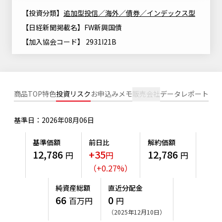
ニッセイアセットについてTOP
投資信託新商品のご案内
【投資分類】
追加型投信／海外／債券／インデックス型
Goal Navi
SDGsとは？
ファンドレポート
最新情報
法人のお客さま
【日経新聞掲載名】FW新興国債
会社情報
投資信託償還商品のご案内
トップメッセージ
資産形成サポート
【加入協会コード】 2931I21B
プレスリリース
採用情報
English
ちょこっと3分！ファンドシアター
特別対談
NAMシティ
受賞歴
有価証券届出書の効力の発生の有無について
サステナビリティ経営基本方針
検索したいキーワードを入力してください。
お問い合わせ
商品TOP
特色
投資リスク
お申込みメモ
販売会社
データ
レポート
方針・その他開示情報
こだわりのインデックスファンド 購入・換金手数料なしシ
サステナビリティ推進体制
リーズ
よくあるご質問
採用情報
基準日：2026年08月06日
ニッセイアセットの重要課題
確定拠出年金について
投資の教室
公式キャラクターのご紹介
基準価額
前日比
解約価額
サステナビリティへの取り組み
12,786
+35
12,786
円
円
円
資産形成はじめるなら
確定拠出年金制度について
（
+
0.27
%
）
サステナビリティレポート
確定拠出年金での商品の選び方について
純資産総額
直近分配金
サステナブル投資
66
0
百万円
円
確定拠出年金 基準価額一覧
（2025年12月10日）
日本版スチュワードシップ・コードへの対応