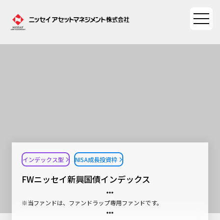
ファンド情報
ファンド情報TOP
マーケット情報
基準価額一覧
マーケット情報TOP
資産形成ポータル
ファンド検索
マーケット指数
インデックス型
NISA成長投資枠
資産形成ポータルTOP
ファンド比較
サステナビリティ
マーケットレポート
FWニッセイ新興国債インデックス
決算カレンダー
資産形成サービス
サステナビリティTOP
大関 洋の「十字路」
ニッセイアセットについて
※当ファンドは、ファンドラップ専用ファンドです。
海外休日カレンダー
Nダイレクト
サステナビリティ経営
コラム