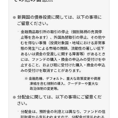
新興国の債券投資に関しては、以下の事項に
ご留意ください。
金融商品取引所の取引の停止（個別銘柄の売買停
止等を含みます）、外国為替取引の停止、その他や
むを得ない事情（投資対象国・地域における非常事
態の発生
※
による市場の閉鎖、流動性の著しい低下
あるいは資金の受渡しに関する障害等）があるとき
には、ファンドの購入・換金の申込みの受付けを中
止すること、および既に受付けた購入・換金の申込
みの受付けを取消すことがあります。
金融危機、デフォルト、重大な政策変更や資産
凍結を含む規制の導入、クーデターや重大な
政治体制の変更等。
分配金に関しては、以下の事項にご留意くだ
さい。
分配金は、預貯金の利息とは異なり、ファンドの信
託財産から支払われますので、分配金が支払われる