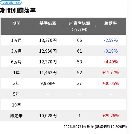
期間別騰落率
期間
基準価額
純資産総額
騰落率
（百万円）
1ヵ月
13,270円
66
-2.59%
3ヵ月
12,950円
61
-0.19%
6ヵ月
12,370円
53
+4.49%
1年
11,462円
52
+12.77%
3年
9,939円
37
+30.05%
5年
－
－
－
10年
－
－
－
設定来
10,028円
1
+29.26%
2026年07月末現在 (基準価額12,926円)