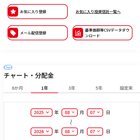
ESGへの取り組み
お気に入り登録
お気に入り投資信託一覧へ
議決権行使について
基準価額等CSVデー
タダウ
メール配信登録
ンロード
国内株式議決権行使の方針と判断基準
サステナビリティレポート等
チャート・分配金
6か月
1年
3年
5年
設定来
2025
年
08
月
07
日
2026
年
08
月
07
日