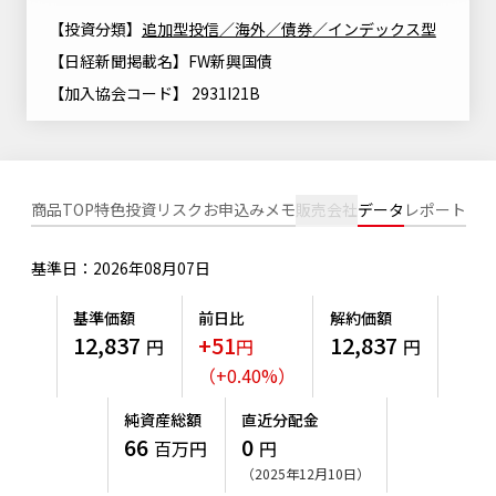
ニッセイアセットについてTOP
投資信託新商品のご案内
【投資分類】
追加型投信／海外／債券／インデックス型
Goal Navi
SDGsとは？
ファンドレポート
最新情報
法人のお客さま
【日経新聞掲載名】FW新興国債
会社情報
投資信託償還商品のご案内
トップメッセージ
資産形成サポート
【加入協会コード】 2931I21B
プレスリリース
採用情報
English
ちょこっと3分！ファンドシアター
特別対談
NAMシティ
受賞歴
有価証券届出書の効力の発生の有無について
サステナビリティ経営基本方針
検索したいキーワードを入力してください。
お問い合わせ
商品TOP
特色
投資リスク
お申込みメモ
販売会社
データ
レポート
方針・その他開示情報
こだわりのインデックスファンド 購入・換金手数料なしシ
サステナビリティ推進体制
リーズ
よくあるご質問
採用情報
基準日：2026年08月07日
ニッセイアセットの重要課題
確定拠出年金について
投資の教室
公式キャラクターのご紹介
基準価額
前日比
解約価額
サステナビリティへの取り組み
12,837
+51
12,837
円
円
円
資産形成はじめるなら
確定拠出年金制度について
（
+
0.40
%
）
サステナビリティレポート
確定拠出年金での商品の選び方について
純資産総額
直近分配金
サステナブル投資
66
0
百万円
円
確定拠出年金 基準価額一覧
（2025年12月10日）
日本版スチュワードシップ・コードへの対応