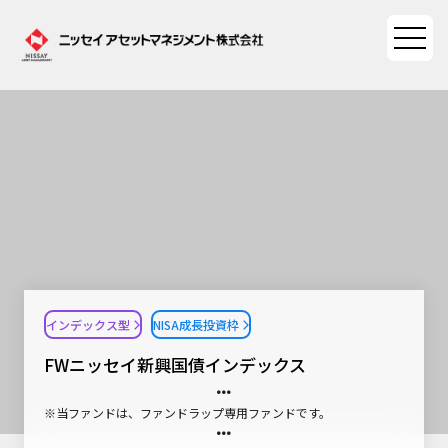
ファンド情報
ファンド情報TOP
マーケット情報
基準価額一覧
マーケット情報TOP
資産形成ポータル
ファンド検索
マーケット指数
インデックス型
NISA成長投資枠
資産形成ポータルTOP
ファンド比較
サステナビリティ
マーケットレポート
FWニッセイ新興国債インデックス
決算カレンダー
資産形成サービス
サステナビリティTOP
大関 洋の「十字路」
ニッセイアセットについて
※当ファンドは、ファンドラップ専用ファンドです。
海外休日カレンダー
Nダイレクト
サステナビリティ経営
コラム