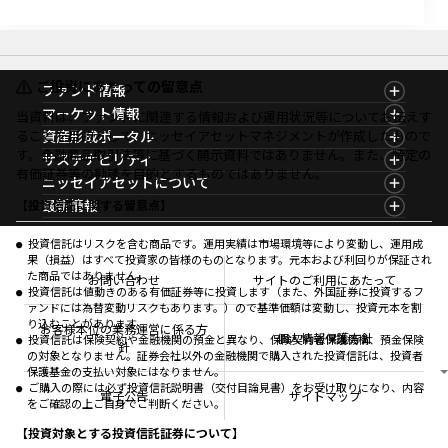
ご投資にあたっての留意点
ファンド情報
ファンド情報TOP
マーケット情報
当資料は、ファンドに関連する情報および運用状況等についてお伝えす
基準価額一覧
マーケット情報TOP
ることを目的として、ニッセイアセットマネジメントが作成したもので
資産形成ポータル
ファンド検索
マーケット指数
す。金融商品取引法等に基づく開示資料ではありません。また、特定の
資産形成ポータルTOP
サステナビリティ
ファンド比較
マーケットレポート
有価証券等の勧誘を目的とするものではありません。
サステナビリティTOP
ニッセイアセットについて
決算カレンダー
コラム
資産形成サービス
サステナビリティ経営
海外休日カレンダー
ニッセイアセットについてTOP
最新情報
【投資信託に関する留意点】
ファンドレポート
サステナブル投資
投資信託新商品のご案内
会社情報
Nダイレクト
マーケットニュース
投資信託償還商品のご案内
プレスリリース
Goal Navi
商品ニュース
投資信託はリスクを含む商品です。運用実績は市場環境等により変動し、運用成
ちょこっと3分！ファンドシアター
受賞歴
果（損益）はすべて投資家の皆様のものとなります。元本および利回りが保証され
おしらせ
有価証券届出書の効力の発生の有無について
方針・その他開示情報
た商品ではありません。
メディア
お問い合わせ
サイトのご利用にあたって
資産形成サポート
こだわりのインデックスファンド 購入・換金手数料
投資信託は値動きのある有価証券等に投資します（また、外国証券に投資するフ
採用情報
なしシリーズ
ァンドには為替変動リスクもあります。）ので基準価額は変動し、投資元本を割
NAMシティ
公式キャラクターのご紹介
り込むことがあります。
確定拠出年金について
お問い合わせ
お客様本位の業務運営に係る方
個人情報保護方針
投資信託は保険契約や金融機関の預金と異なり、保険契約者保護機構、預金保険
よくあるご質問
針
の対象となりません。証券会社以外の金融機関で購入された投資信託は、投資者
投資の教室
保護基金の支払い対象にはなりません。
ご購入の際には必ず投資信託説明書（交付目論見書）をお受け取りになり、内容
電子公告
サイトマップ
をご確認の上ご自身でご判断ください。
【投資対象とする投資信託証券について】