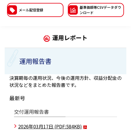
基準価額等CSVデー
タダウ
ESGへの取り組み
メール配信登録
ンロード
議決権行使について
国内株式議決権行使の方針と判断基準
運用レポート
サステナビリティレポート等
運用報告書
決算期毎の運用状況、今後の運用方針、収益分配金の
状況などをまとめた報告書です。
最新号
交付運用報告書
2026年03月17日
(PDF:584KB)