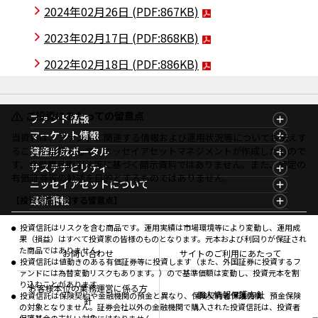
2024年02月26日
(PDF:867KB)
2023年02月17日
(PDF:868KB)
2022年02月18日
(PDF:886KB)
ご投資にあたっての留意点
ファンド情報
ファンド情報TOP
マーケット情報
当資料は、ファンドに関連する情報および運用状況等についてお伝えす
基準価額一覧
マーケット情報TOP
ることを目的として、ニッセイアセットマネジメントが作成したもので
資産形成ポータル
ファンド検索
マーケット指数
す。金融商品取引法等に基づく開示資料ではありません。また、特定の
資産形成ポータルTOP
サステナビリティ
ファンド比較
マーケットレポート
有価証券等の勧誘を目的とするものではありません。
サステナビリティTOP
ニッセイアセットについて
決算カレンダー
コラム
資産形成サービス
サステナビリティ経営
海外休日カレンダー
ニッセイアセットについてTOP
最新情報
【投資信託に関する留意点】
ファンドレポート
サステナブル投資
投資信託新商品のご案内
会社情報
Nダイレクト
マーケットニュース
投資信託償還商品のご案内
プレスリリース
Goal Navi
商品ニュース
投資信託はリスクを含む商品です。運用実績は市場環境等により変動し、運用成
ちょこっと3分！ファンドシアター
受賞歴
果（損益）はすべて投資家の皆様のものとなります。元本および利回りが保証され
おしらせ
有価証券届出書の効力の発生の有無について
方針・その他開示情報
た商品ではありません。
メディア
お問い合わせ
サイトのご利用にあたって
資産形成サポート
こだわりのインデックスファンド 購入・換金手数料
投資信託は値動きのある有価証券等に投資します（また、外国証券に投資するフ
採用情報
なしシリーズ
ァンドには為替変動リスクもあります。）ので基準価額は変動し、投資元本を割
NAMシティ
公式キャラクターのご紹介
り込むことがあります。
確定拠出年金について
お問い合わせ
お客様本位の業務運営に係る方
個人情報保護方針
投資信託は保険契約や金融機関の預金と異なり、保険契約者保護機構、預金保険
よくあるご質問
針
の対象となりません。証券会社以外の金融機関で購入された投資信託は、投資者
投資の教室
保護基金の支払い対象にはなりません。