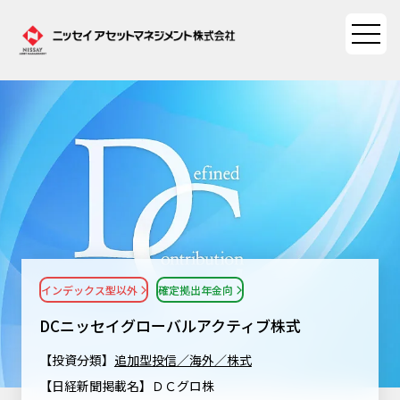
ファンド情報
ファンド情報TOP
マーケット情報
基準価額一覧
マーケット情報TOP
資産形成ポータル
ファンド検索
マーケット指数
インデックス型以外
確定拠出年金向
資産形成ポータルTOP
ファンド比較
サステナビリティ
マーケットレポート
DCニッセイグローバルアクティブ株式
決算カレンダー
資産形成サービス
サステナビリティTOP
大関 洋の「十字路」
【投資分類】
追加型投信／海外／株式
ニッセイアセットについて
海外休日カレンダー
【日経新聞掲載名】ＤＣグロ株
Nダイレクト
サステナビリティ経営
コラム