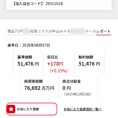
ニッセイアセットについてTOP
【加入協会コード】 2931101B
投資信託新商品のご案内
Goal Navi
SDGsとは？
ファンドレポート
最新情報
法人のお客さま
会社情報
投資信託償還商品のご案内
トップメッセージ
資産形成サポート
プレスリリース
採用情報
English
ちょこっと3分！ファンドシアター
商品TOP
特色
投資リスク
お申込みメモ
販売会社
データ
レポート
特別対談
NAMシティ
受賞歴
有価証券届出書の効力の発生の有無について
サステナビリティ経営基本方針
基準日：2026年08月07日
検索したいキーワードを入力してください。
お問い合わせ
方針・その他開示情報
こだわりのインデックスファンド 購入・換金手数料なしシ
サステナビリティ推進体制
基準価額
前日比
解約価額
リーズ
よくあるご質問
51,476
+178
51,476
採用情報
円
円
円
ニッセイアセットの重要課題
（
+
0.35
%
）
確定拠出年金について
投資の教室
公式キャラクターのご紹介
サステナビリティへの取り組み
純資産総額
直近分配金
資産形成はじめるなら
確定拠出年金制度について
76,692
0
百万円
円
サステナビリティレポート
（2025年12月22日）
確定拠出年金での商品の選び方について
サステナブル投資
確定拠出年金 基準価額一覧
お気に入り登録
お気に入り投資信託一覧へ
日本版スチュワードシップ・コードへの対応