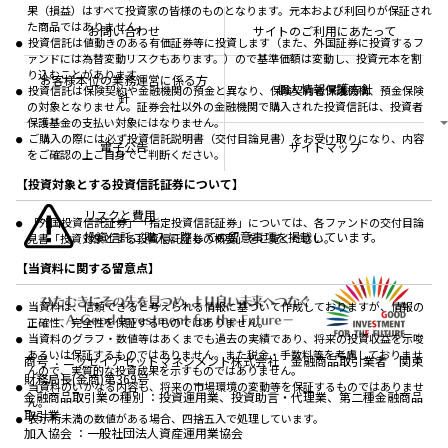
ちょこっと3分！ファンドシアター
受賞歴
果（損益）はすべて投資家の皆様のものとなります。元本および利回りが保証され
おしらせ
有価証券届出書の効力の発生の有無について
方針・その他開示情報
た商品ではありません。
メディア
お問い合わせ
サイトのご利用にあたって
資産形成サポート
こだわりのインデックスファンド 購入・換金手数料
投資信託は値動きのある有価証券等に投資します（また、外国証券に投資するフ
採用情報
なしシリーズ
ァンドには為替変動リスクもあります。）ので基準価額は変動し、投資元本を割
NAMシティ
公式キャラクターのご紹介
り込むことがあります。
確定拠出年金について
お問い合わせ
お客様本位の業務運営に係る方
個人情報保護方針
投資信託は保険契約や金融機関の預金と異なり、保険契約者保護機構、預金保険
よくあるご質問
針
の対象となりません。証券会社以外の金融機関で購入された投資信託は、投資者
投資の教室
保護基金の支払い対象にはなりません。
ご購入の際には必ず投資信託説明書（交付目論見書）をお受け取りになり、内容
電子公告
サイトマップ
をご確認の上ご自身でご判断ください。
【投資対象とする投資信託証券について】
リスクと費用
「外国投資信託証券」「指定投資信託証券」については、各ファンドの交付目論
投資信託ご購入に際しての留意事項を掲載しています。
見書「投資対象とする投資信託証券の概要」をご覧ください。
【当資料に関する留意点】
当資料は、信頼できると考えられる情報に基づいて作成しておりますが、情報の
正確性、完全性を保証するものではありません。
当資料のグラフ・数値等はあくまでも過去の実績であり、将来の投資収益を示唆
あるいは保証するものではありません。また税金・手数料等を考慮しておりませ
商号
ニッセイアセットマネジメント株式会社 金融商品取引業者 関東
んので、実質的な投資成果を示すものではありません。
財務局長(金商)第369号
当資料のいかなる内容も、将来の市場環境の変動等を保証するものではありませ
金融商品取引業の種別
投資運用業、投資助言・代理業、第二種金融商品
ん。
取引業
表示桁未満の数値がある場合、四捨五入で処理しています。
加入協会
一般社団法人資産運用業協会