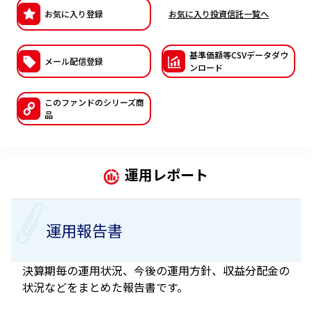
お気に入り登録
お気に入り投資信託一覧へ
ESGへの取り組み
議決権行使について
基準価額等CSVデー
タダウ
メール配信登録
ンロード
国内株式議決権行使の方針と判断基準
このファンドの
シリーズ商
サステナビリティレポート等
品
運用レポート
運用報告書
決算期毎の運用状況、今後の運用方針、収益分配金の
状況などをまとめた報告書です。