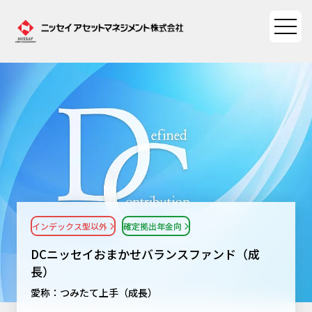
ファンド情報
ファンド情報TOP
マーケット情報
基準価額一覧
マーケット情報TOP
資産形成ポータル
ファンド検索
マーケット指数
インデックス型以外
確定拠出年金向
資産形成ポータルTOP
ファンド比較
サステナビリティ
マーケットレポート
DCニッセイおまかせバランスファンド（成
決算カレンダー
資産形成サービス
長）
サステナビリティTOP
大関 洋の「十字路」
ニッセイアセットについて
愛称：つみたて上手（成長）
海外休日カレンダー
Nダイレクト
サステナビリティ経営
コラム