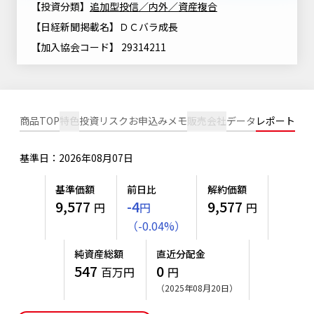
【投資分類】
追加型投信／内外／資産複合
ニッセイアセットについてTOP
投資信託新商品のご案内
Goal Navi
SDGsとは？
【日経新聞掲載名】ＤＣバラ成長
ファンドレポート
最新情報
法人のお客さま
会社情報
投資信託償還商品のご案内
【加入協会コード】 29314211
トップメッセージ
資産形成サポート
プレスリリース
採用情報
English
ちょこっと3分！ファンドシアター
特別対談
NAMシティ
受賞歴
有価証券届出書の効力の発生の有無について
サステナビリティ経営基本方針
商品TOP
特色
投資リスク
お申込みメモ
販売会社
データ
レポート
検索したいキーワードを入力してください。
お問い合わせ
方針・その他開示情報
こだわりのインデックスファンド 購入・換金手数料なしシ
サステナビリティ推進体制
リーズ
基準日：2026年08月07日
よくあるご質問
採用情報
ニッセイアセットの重要課題
確定拠出年金について
投資の教室
基準価額
前日比
解約価額
公式キャラクターのご紹介
9,577
-4
9,577
円
円
円
サステナビリティへの取り組み
（
-
0.04
%
）
資産形成はじめるなら
確定拠出年金制度について
サステナビリティレポート
純資産総額
直近分配金
確定拠出年金での商品の選び方について
547
0
百万円
円
サステナブル投資
確定拠出年金 基準価額一覧
（2025年08月20日）
日本版スチュワードシップ・コードへの対応