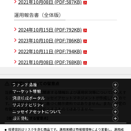
2021年10月08日
(PDF:587KB)
運用報告書（全体版）
2024年10月15日
(PDF:792KB)
2023年10月10日
(PDF:786KB)
2022年10月11日
(PDF:794KB)
2021年10月08日
(PDF:768KB)
ご投資にあたっての留意点
ファンド情報
ファンド情報TOP
マーケット情報
当資料は、ファンドに関連する情報および運用状況等についてお伝えす
基準価額一覧
マーケット情報TOP
ることを目的として、ニッセイアセットマネジメントが作成したもので
資産形成ポータル
ファンド検索
マーケット指数
す。金融商品取引法等に基づく開示資料ではありません。また、特定の
資産形成ポータルTOP
サステナビリティ
ファンド比較
マーケットレポート
有価証券等の勧誘を目的とするものではありません。
サステナビリティTOP
ニッセイアセットについて
決算カレンダー
コラム
資産形成サービス
サステナビリティ経営
海外休日カレンダー
ニッセイアセットについてTOP
最新情報
【投資信託に関する留意点】
ファンドレポート
サステナブル投資
投資信託新商品のご案内
会社情報
Nダイレクト
マーケットニュース
投資信託償還商品のご案内
プレスリリース
Goal Navi
商品ニュース
投資信託はリスクを含む商品です。運用実績は市場環境等により変動し、運用成