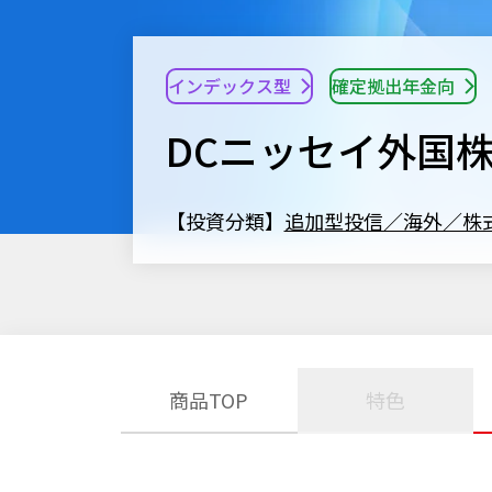
インデックス型
確定拠出年金向
DCニッセイ外国
【投資分類】
追加型投信／海外／株
商品TOP
特色