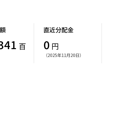
額
直近分配金
341
0
百
円
（2025年11月20日）