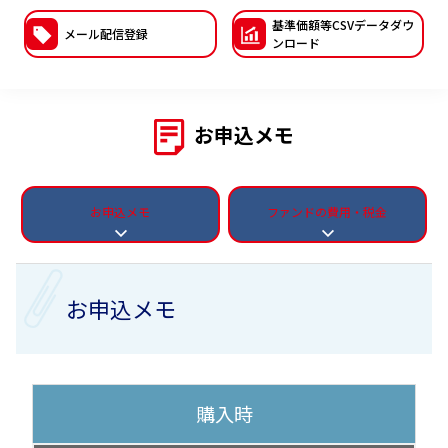
基準価額等CSVデー
タダウ
ESGへの取り組み
メール配信登録
ンロード
議決権行使について
国内株式議決権行使の方針と判断基準
お申込メモ
サステナビリティレポート等
お申込メモ
ファンドの費用・税金
お申込メモ
購入時