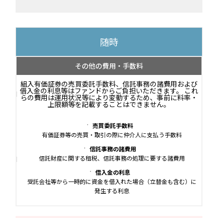
随時
その他の費用・手数料
組入有価証券の売買委託手数料、信託事務の諸費用および
借入金の利息等はファンドからご負担いただきます。 これ
らの費用は運用状況等により変動するため、事前に料率・
上限額等を記載することはできません。
売買委託手数料
有価証券等の売買・取引の際に仲介人に支払う手数料
信託事務の諸費用
信託財産に関する租税、信託事務の処理に要する諸費用
借入金の利息
受託会社等から一時的に資金を借入れた場合（立替金も含む）に
発生する利息