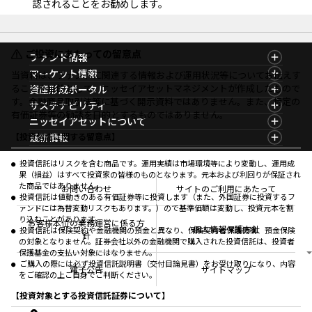
認されることをお勧めします。
ご投資にあたっての留意点
ファンド情報
ファンド情報TOP
マーケット情報
当資料は、ファンドに関連する情報および運用状況等についてお伝えす
基準価額一覧
マーケット情報TOP
ることを目的として、ニッセイアセットマネジメントが作成したもので
資産形成ポータル
ファンド検索
マーケット指数
す。金融商品取引法等に基づく開示資料ではありません。また、特定の
資産形成ポータルTOP
サステナビリティ
ファンド比較
マーケットレポート
有価証券等の勧誘を目的とするものではありません。
サステナビリティTOP
ニッセイアセットについて
決算カレンダー
コラム
資産形成サービス
サステナビリティ経営
海外休日カレンダー
ニッセイアセットについてTOP
最新情報
【投資信託に関する留意点】
ファンドレポート
サステナブル投資
投資信託新商品のご案内
会社情報
Nダイレクト
マーケットニュース
投資信託償還商品のご案内
プレスリリース
Goal Navi
商品ニュース
投資信託はリスクを含む商品です。運用実績は市場環境等により変動し、運用成
ちょこっと3分！ファンドシアター
受賞歴
果（損益）はすべて投資家の皆様のものとなります。元本および利回りが保証され
おしらせ
有価証券届出書の効力の発生の有無について
方針・その他開示情報
た商品ではありません。
メディア
お問い合わせ
サイトのご利用にあたって
資産形成サポート
こだわりのインデックスファンド 購入・換金手数料
投資信託は値動きのある有価証券等に投資します（また、外国証券に投資するフ
採用情報
なしシリーズ
ァンドには為替変動リスクもあります。）ので基準価額は変動し、投資元本を割
NAMシティ
公式キャラクターのご紹介
り込むことがあります。
確定拠出年金について
お問い合わせ
お客様本位の業務運営に係る方
個人情報保護方針
投資信託は保険契約や金融機関の預金と異なり、保険契約者保護機構、預金保険
よくあるご質問
針
の対象となりません。証券会社以外の金融機関で購入された投資信託は、投資者
投資の教室
保護基金の支払い対象にはなりません。
ご購入の際には必ず投資信託説明書（交付目論見書）をお受け取りになり、内容
電子公告
サイトマップ
をご確認の上ご自身でご判断ください。
【投資対象とする投資信託証券について】