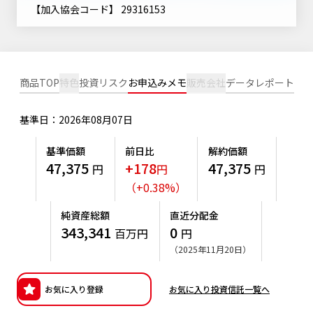
ニッセイアセットについてTOP
【加入協会コード】 29316153
投資信託新商品のご案内
Goal Navi
SDGsとは？
ファンドレポート
最新情報
法人のお客さま
会社情報
投資信託償還商品のご案内
トップメッセージ
資産形成サポート
プレスリリース
採用情報
English
ちょこっと3分！ファンドシアター
商品TOP
特色
投資リスク
お申込みメモ
販売会社
データ
レポート
特別対談
NAMシティ
受賞歴
有価証券届出書の効力の発生の有無について
サステナビリティ経営基本方針
基準日：2026年08月07日
検索したいキーワードを入力してください。
お問い合わせ
方針・その他開示情報
こだわりのインデックスファンド 購入・換金手数料なしシ
サステナビリティ推進体制
基準価額
前日比
解約価額
リーズ
よくあるご質問
47,375
+178
47,375
採用情報
円
円
円
ニッセイアセットの重要課題
（
+
0.38
%
）
確定拠出年金について
投資の教室
公式キャラクターのご紹介
サステナビリティへの取り組み
純資産総額
直近分配金
資産形成はじめるなら
確定拠出年金制度について
343,341
0
百万円
円
サステナビリティレポート
（2025年11月20日）
確定拠出年金での商品の選び方について
サステナブル投資
確定拠出年金 基準価額一覧
お気に入り登録
お気に入り投資信託一覧へ
日本版スチュワードシップ・コードへの対応