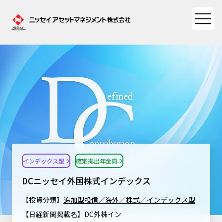
ファンド情報
ファンド情報TOP
マーケット情報
基準価額一覧
マーケット情報TOP
資産形成ポータル
ファンド検索
マーケット指数
インデックス型
確定拠出年金向
資産形成ポータルTOP
ファンド比較
サステナビリティ
マーケットレポート
DCニッセイ外国株式インデックス
決算カレンダー
資産形成サービス
サステナビリティTOP
大関 洋の「十字路」
【投資分類】
追加型投信／海外／株式／インデックス型
ニッセイアセットについて
海外休日カレンダー
【日経新聞掲載名】DC外株イン
Nダイレクト
サステナビリティ経営
コラム