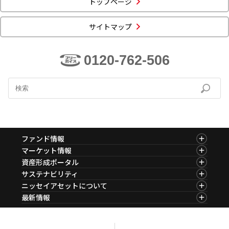
トップページ
ニッセイアセットについてTOP
投資信託新商品のご案内
Goal Navi
SDGsとは？
ファンドレポート
最新情報
法人のお客さま
サイトマップ
会社情報
投資信託償還商品のご案内
トップメッセージ
資産形成サポート
プレスリリース
採用情報
English
ちょこっと3分！ファンドシアター
0120-762-506
特別対談
NAMシティ
受賞歴
有価証券届出書の効力の発生の有無について
サステナビリティ経営基本方針
検索したいキーワードを入力してください。
お問い合わせ
方針・その他開示情報
こだわりのインデックスファンド 購入・換金手数料なしシ
サステナビリティ推進体制
リーズ
よくあるご質問
採用情報
ニッセイアセットの重要課題
確定拠出年金について
投資の教室
ファンド情報
公式キャラクターのご紹介
ファンド情報TOP
マーケット情報
サステナビリティへの取り組み
基準価額一覧
マーケット情報TOP
資産形成ポータル
資産形成はじめるなら
確定拠出年金制度について
ファンド検索
マーケット指数
資産形成ポータルTOP
サステナビリティ
サステナビリティレポート
ファンド比較
マーケットレポート
サステナビリティTOP
ニッセイアセットについて
決算カレンダー
確定拠出年金での商品の選び方について
コラム
資産形成サービス
サステナビリティ経営
海外休日カレンダー
ニッセイアセットについてTOP
最新情報
ファンドレポート
サステナブル投資
サステナブル投資
投資信託新商品のご案内
会社情報
Nダイレクト
マーケットニュース
確定拠出年金 基準価額一覧
投資信託償還商品のご案内
プレスリリース
Goal Navi
商品ニュース
日本版スチュワードシップ・コードへの対応
ちょこっと3分！ファンドシアター
受賞歴
おしらせ