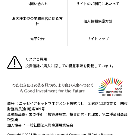
有価証券届出書の効力の発生の有無について
方針・その他開示情報
メディア
お問い合わせ
サイトのご利用にあたって
資産形成サポート
こだわりのインデックスファンド 購入・換金手数料
採用情報
ESGへの取り組み
なしシリーズ
NAMシティ
公式キャラクターのご紹介
確定拠出年金について
お問い合わせ
お客様本位の業務運営に係る方
個人情報保護方針
議決権行使について
よくあるご質問
針
投資の教室
国内株式議決権行使の方針と判断基準
電子公告
サイトマップ
サステナビリティレポート等
リスクと費用
投資信託ご購入に際しての留意事項を掲載しています。
商号
ニッセイアセットマネジメント株式会社 金融商品取引業者 関東
財務局長(金商)第369号
金融商品取引業の種別
投資運用業、投資助言・代理業、第二種金融商品
取引業
加入協会
一般社団法人資産運用業協会
Copyright © 2024 NissayAsset Management Corporation. All Rights Reserved.