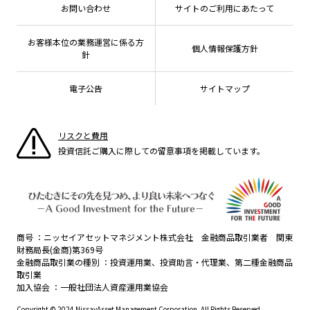
有価証券届出書の効力の発生の有無について
方針・その他開示情報
メディア
お問い合わせ
サイトのご利用にあたって
資産形成サポート
こだわりのインデックスファンド 購入・換金手数料
採用情報
ESGへの取り組み
なしシリーズ
NAMシティ
公式キャラクターのご紹介
確定拠出年金について
お問い合わせ
お客様本位の業務運営に係る方
個人情報保護方針
議決権行使について
よくあるご質問
針
投資の教室
国内株式議決権行使の方針と判断基準
電子公告
サイトマップ
サステナビリティレポート等
リスクと費用
投資信託ご購入に際しての留意事項を掲載しています。
商号
ニッセイアセットマネジメント株式会社 金融商品取引業者 関東
財務局長(金商)第369号
金融商品取引業の種別
投資運用業、投資助言・代理業、第二種金融商品
取引業
加入協会
一般社団法人資産運用業協会
Copyright © 2024 NissayAsset Management Corporation. All Rights Reserved.