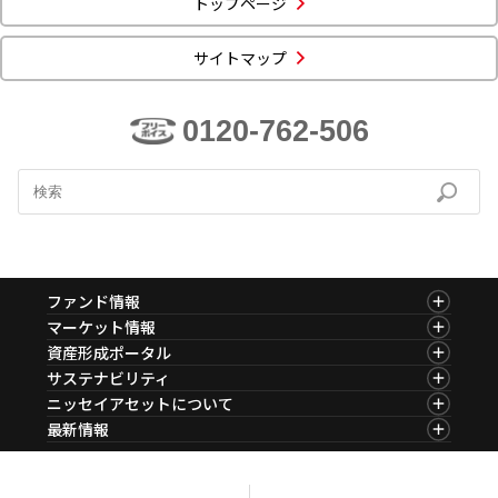
トップページ
ニッセイアセットについてTOP
投資信託新商品のご案内
Goal Navi
SDGsとは？
ファンドレポート
最新情報
法人のお客さま
サイトマップ
会社情報
投資信託償還商品のご案内
トップメッセージ
資産形成サポート
プレスリリース
採用情報
English
ちょこっと3分！ファンドシアター
0120-762-506
特別対談
NAMシティ
受賞歴
有価証券届出書の効力の発生の有無について
サステナビリティ経営基本方針
検索したいキーワードを入力してください。
お問い合わせ
方針・その他開示情報
こだわりのインデックスファンド 購入・換金手数料なしシ
サステナビリティ推進体制
リーズ
よくあるご質問
採用情報
ニッセイアセットの重要課題
確定拠出年金について
投資の教室
ファンド情報
公式キャラクターのご紹介
ファンド情報TOP
マーケット情報
サステナビリティへの取り組み
基準価額一覧
マーケット情報TOP
資産形成ポータル
資産形成はじめるなら
確定拠出年金制度について
ファンド検索
マーケット指数
資産形成ポータルTOP
サステナビリティ
サステナビリティレポート
ファンド比較
マーケットレポート
サステナビリティTOP
ニッセイアセットについて
決算カレンダー
確定拠出年金での商品の選び方について
コラム
資産形成サービス
サステナビリティ経営
海外休日カレンダー
ニッセイアセットについてTOP
最新情報
ファンドレポート
サステナブル投資
サステナブル投資
投資信託新商品のご案内
会社情報
Nダイレクト
マーケットニュース
確定拠出年金 基準価額一覧
投資信託償還商品のご案内
プレスリリース
Goal Navi
商品ニュース
日本版スチュワードシップ・コードへの対応
ちょこっと3分！ファンドシアター
受賞歴
おしらせ