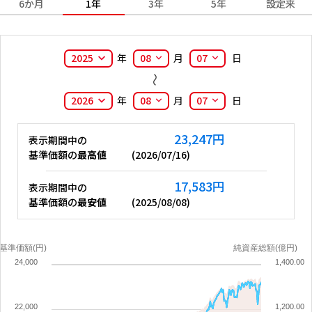
6か月
1年
3年
5年
設定来
2025
年
08
月
07
日
2026
年
08
月
07
日
23,247
円
表示期間中の
基準価額の
最高値
(
2026/07/16
)
17,583
円
表示期間中の
基準価額の
最安値
(
2025/08/08
)
基準価額(円)
純資産総額(億円)
24,000
1,400.00
22,000
1,200.00