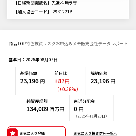
【日経新聞掲載名】先進株無ラ専
ニッセイアセットについてTOP
投資信託新商品のご案内
Goal Navi
SDGsとは？
【加入協会コード】 2931221B
ファンドレポート
最新情報
法人のお客さま
会社情報
投資信託償還商品のご案内
トップメッセージ
資産形成サポート
プレスリリース
採用情報
English
ちょこっと3分！ファンドシアター
特別対談
NAMシティ
商品TOP
特色
投資リスク
お申込みメモ
販売会社
データ
レポート
受賞歴
有価証券届出書の効力の発生の有無について
サステナビリティ経営基本方針
検索したいキーワードを入力してください。
お問い合わせ
方針・その他開示情報
基準日：2026年08月07日
こだわりのインデックスファンド 購入・換金手数料なしシ
サステナビリティ推進体制
リーズ
よくあるご質問
採用情報
基準価額
前日比
解約価額
ニッセイアセットの重要課題
23,196
+87
23,196
円
円
円
確定拠出年金について
投資の教室
公式キャラクターのご紹介
（
+
0.38
%
）
サステナビリティへの取り組み
資産形成はじめるなら
確定拠出年金制度について
純資産総額
直近分配金
サステナビリティレポート
134,089
0
百万円
円
確定拠出年金での商品の選び方について
（2025年11月20日）
サステナブル投資
確定拠出年金 基準価額一覧
日本版スチュワードシップ・コードへの対応
お気に入り登録
お気に入り投資信託一覧へ