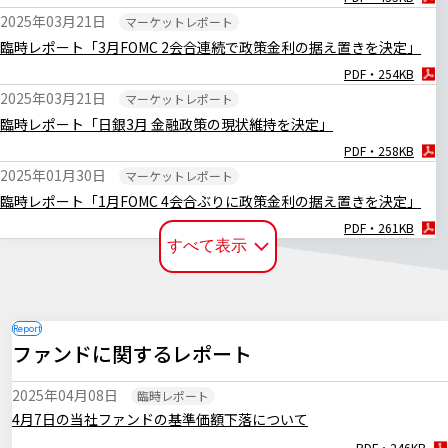
2025年03月21日
マーケットレポート
臨時レポート「3月FOMC 2会合連続で政策金利の据え置きを決定」
PDF・254KB
2025年03月21日
マーケットレポート
臨時レポート「日銀3月 金融政策の現状維持を決定」
PDF・258KB
2025年01月30日
マーケットレポート
臨時レポート「1月FOMC 4会合ぶりに政策金利の据え置きを決定」
PDF・261KB
すべて表示
2025年01月27日
マーケットレポート
臨時レポート「日銀1月 0.50％への追加利上げを決定」
PDF・252KB
2024年12月20日
マーケットレポート
ファンドに関するレポート
臨時レポート「日銀12月 金融政策の現状維持を決定」
PDF・255KB
2025年04月08日
臨時レポート
2024年12月19日
マーケットレポート
4月7日の当社ファンドの基準価額下落について
臨時レポート「12月FOMC 3会合連続で利下げを決定」
PDF・246KB