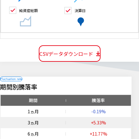
純資産総額
決算日
CSVデータダウンロード
期間別騰落率
期間
騰落率
1ヵ月
-0.19%
3ヵ月
+5.33%
6ヵ月
+11.77%