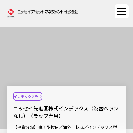
ファンド情報
ファンド情報TOP
マーケット情報
基準価額一覧
マーケット情報TOP
資産形成ポータル
ファンド検索
マーケット指数
インデックス型
資産形成ポータルTOP
ファンド比較
サステナビリティ
マーケットレポート
ニッセイ先進国株式インデックス（為替ヘッジ
決算カレンダー
資産形成サービス
なし）（ラップ専用）
サステナビリティTOP
大関 洋の「十字路」
ニッセイアセットについて
海外休日カレンダー
【投資分類】
追加型投信／海外／株式／インデックス型
Nダイレクト
サステナビリティ経営
コラム