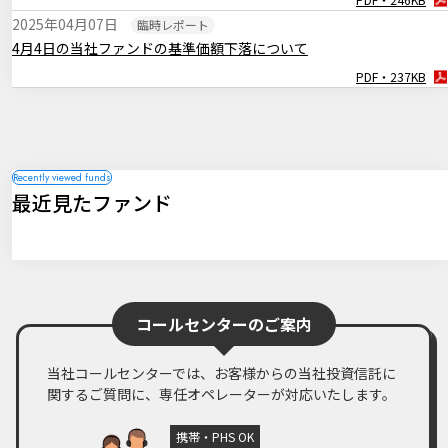
PDF・256KB
2025年04月07日
臨時レポート
2024年11月08日
マーケットレポート
4月4日の当社ファンドの基準価額下落について
臨時レポート「11月FOMC 2会合連続で利下げを決定」
PDF・237KB
PDF・262KB
2024年11月01日
マーケットレポート
臨時レポート「日銀10月 金融政策の現状維持を決定」
PDF・269KB
2024年09月19日
マーケットレポート
最近見たファンド
臨時レポート「9月FOMC 約4年半ぶりとなる利下げを決定」
PDF・260KB
コールセンターのご案内
当社コールセンターでは、お客様からの当社投資信託に
関するご質問に、専任オペレーターが対応いたします。
携帯・PHS OK