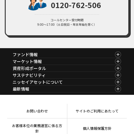
0120-762-506
コールセンター受付時間
9:00～17:00（土日祝日・年末年始を除く）
ファンド情報
ファンド情報TOP
マーケット情報
基準価額一覧
マーケット情報TOP
資産形成ポータル
ファンド検索
マーケット指数
資産形成ポータルTOP
サステナビリティ
ファンド比較
マーケットレポート
サステナビリティTOP
ニッセイアセットについて
決算カレンダー
コラム
資産形成サービス
サステナビリティ経営
海外休日カレンダー
ニッセイアセットについてTOP
最新情報
ファンドレポート
サステナブル投資
投資信託新商品のご案内
会社情報
Nダイレクト
マーケットニュース
投資信託償還商品のご案内
プレスリリース
Goal Navi
商品ニュース
ちょこっと3分！ファンドシアター
受賞歴
おしらせ
有価証券届出書の効力の発生の有無について
方針・その他開示情報
メディア
お問い合わせ
サイトのご利用にあたって
資産形成サポート
こだわりのインデックスファンド 購入・換金手数料
採用情報
なしシリーズ
NAMシティ
公式キャラクターのご紹介
確定拠出年金について
お問い合わせ
お客様本位の業務運営に係る方
個人情報保護方針
よくあるご質問
針