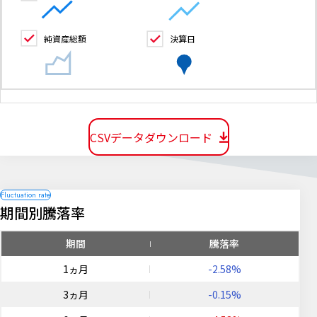
純資産総額
決算日
CSVデータダウンロード
期間別騰落率
期間
騰落率
1ヵ月
-2.58%
3ヵ月
-0.15%