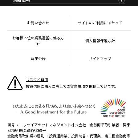
ファンドレポート
サステナブル投資
投資信託新商品のご案内
会社情報
Nダイレクト
マーケットニュース
投資信託償還商品のご案内
プレスリリース
Goal Navi
商品ニュース
ちょこっと3分！ファンドシアター
受賞歴
おしらせ
有価証券届出書の効力の発生の有無について
方針・その他開示情報
メディア
お問い合わせ
サイトのご利用にあたって
資産形成サポート
こだわりのインデックスファンド 購入・換金手数料
採用情報
なしシリーズ
NAMシティ
公式キャラクターのご紹介
確定拠出年金について
お問い合わせ
お客様本位の業務運営に係る方
個人情報保護方針
よくあるご質問
針
投資の教室
電子公告
サイトマップ
リスクと費用
投資信託ご購入に際しての留意事項を掲載しています。
商号
ニッセイアセットマネジメント株式会社 金融商品取引業者 関東
財務局長(金商)第369号
金融商品取引業の種別
投資運用業、投資助言・代理業、第二種金融商品