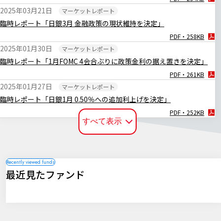
2025年03月21日
マーケットレポート
臨時レポート「日銀3月 金融政策の現状維持を決定」
PDF・258KB
2025年01月30日
マーケットレポート
臨時レポート「1月FOMC 4会合ぶりに政策金利の据え置きを決定」
PDF・261KB
2025年01月27日
マーケットレポート
臨時レポート「日銀1月 0.50％への追加利上げを決定」
PDF・252KB
すべて表示
2024年12月20日
マーケットレポート
臨時レポート「日銀12月 金融政策の現状維持を決定」
PDF・255KB
2024年12月19日
マーケットレポート
最近見たファンド
臨時レポート「12月FOMC 3会合連続で利下げを決定」
PDF・256KB
2024年11月08日
マーケットレポート
臨時レポート「11月FOMC 2会合連続で利下げを決定」