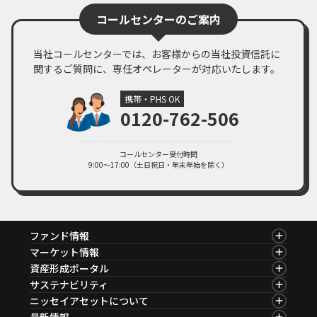
PDF・262KB
コールセンターのご案内
2024年11月01日
マーケットレポート
臨時レポート「日銀10月 金融政策の現状維持を決定」
当社コールセンターでは、お客様からの当社投資信託に
PDF・269KB
関するご質問に、専任オペレーターが対応いたします。
2024年09月19日
マーケットレポート
臨時レポート「9月FOMC 約4年半ぶりとなる利下げを決定」
携帯・PHS OK
0120-762-506
PDF・260KB
2024年08月06日
マーケットレポート
臨時レポート「米国の景気減速懸念から金融市場は不安定な展開に」
コールセンター受付時間
9:00～17:00（土日祝日・年末年始を除く）
PDF・254KB
ファンド情報
ファンド情報TOP
マーケット情報
基準価額一覧
マーケット情報TOP
資産形成ポータル
ファンド検索
マーケット指数
資産形成ポータルTOP
サステナビリティ
ファンド比較
マーケットレポート
サステナビリティTOP
ニッセイアセットについて
決算カレンダー
コラム
資産形成サービス
サステナビリティ経営
海外休日カレンダー
ニッセイアセットについてTOP
最新情報