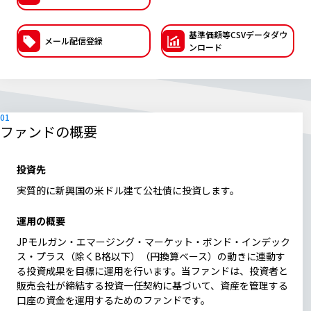
ESGへの取り組み
基準価額等CSVデー
タダウ
メール配信登録
ンロード
議決権行使について
国内株式議決権行使の方針と判断基準
サステナビリティレポート等
ファンドの概要
投資先
実質的に新興国の米ドル建て公社債に投資します。
運用の概要
JPモルガン・エマージング・マーケット・ボンド・インデック
ス・プラス（除くB格以下）（円換算ベース）の動きに連動す
る投資成果を目標に運用を行います。当ファンドは、投資者と
販売会社が締結する投資一任契約に基づいて、資産を管理する
口座の資金を運用するためのファンドです。