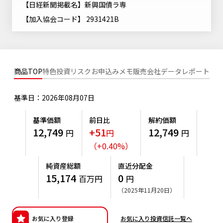
【日経新聞掲載名】新興国債ラ専
ニッセイアセットについてTOP
投資信託新商品のご案内
Goal Navi
SDGsとは？
【加入協会コード】 2931421B
ファンドレポート
最新情報
法人のお客さま
会社情報
投資信託償還商品のご案内
トップメッセージ
資産形成サポート
プレスリリース
採用情報
English
ちょこっと3分！ファンドシアター
特別対談
NAMシティ
商品TOP
特色
投資リスク
お申込みメモ
販売会社
データ
レポート
受賞歴
有価証券届出書の効力の発生の有無について
サステナビリティ経営基本方針
検索したいキーワードを入力してください。
お問い合わせ
方針・その他開示情報
基準日：2026年08月07日
こだわりのインデックスファンド 購入・換金手数料なしシ
サステナビリティ推進体制
リーズ
よくあるご質問
採用情報
基準価額
前日比
解約価額
ニッセイアセットの重要課題
12,749
+51
12,749
円
円
円
確定拠出年金について
投資の教室
公式キャラクターのご紹介
（
+
0.40
%
）
サステナビリティへの取り組み
資産形成はじめるなら
確定拠出年金制度について
純資産総額
直近分配金
サステナビリティレポート
15,174
0
百万円
円
確定拠出年金での商品の選び方について
（2025年11月20日）
サステナブル投資
確定拠出年金 基準価額一覧
日本版スチュワードシップ・コードへの対応
お気に入り登録
お気に入り投資信託一覧へ