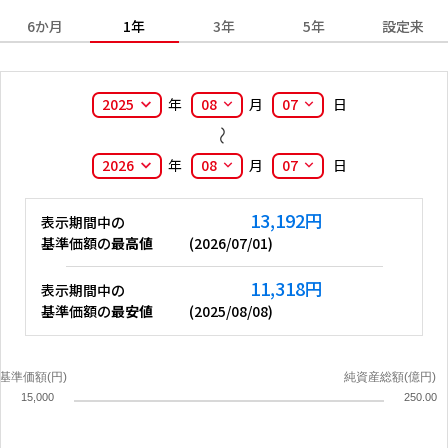
6か月
1年
3年
5年
設定来
2025
年
08
月
07
日
2026
年
08
月
07
日
13,192
円
表示期間中の
基準価額の
最高値
(
2026/07/01
)
11,318
円
表示期間中の
基準価額の
最安値
(
2025/08/08
)
基準価額(円)
純資産総額(億円)
15,000
250.00