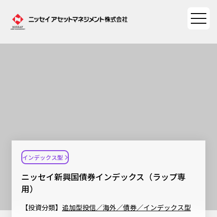
ファンド情報
ファンド情報TOP
マーケット情報
基準価額一覧
マーケット情報TOP
資産形成ポータル
ファンド検索
マーケット指数
インデックス型
資産形成ポータルTOP
ファンド比較
サステナビリティ
マーケットレポート
ニッセイ新興国債券インデックス（ラップ専
決算カレンダー
資産形成サービス
用）
サステナビリティTOP
大関 洋の「十字路」
ニッセイアセットについて
海外休日カレンダー
【投資分類】
追加型投信／海外／債券／インデックス型
Nダイレクト
サステナビリティ経営
コラム