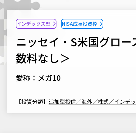
インデックス型
NISA成長投資枠
ニッセイ・S米国グロー
数料なし＞
愛称：メガ10
【投資分類】
追加型投信／海外／株式／インデッ