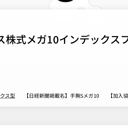
ス株式メガ10インデックス
クス型
【日経新聞掲載名】手無Sメガ10
【加入協会