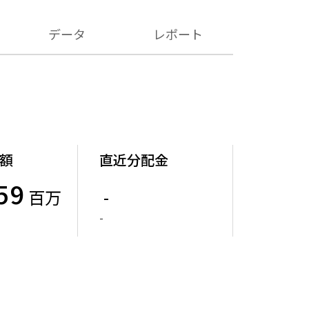
データ
レポート
額
直近分配金
59
百万
-
-