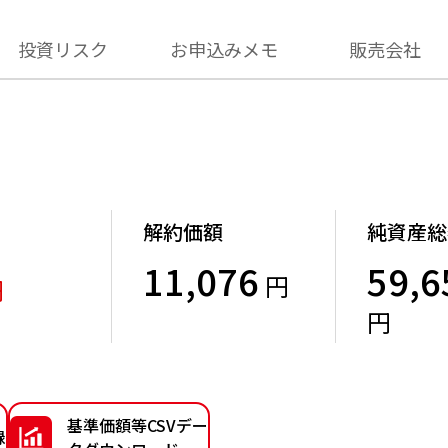
投資リスク
お申込みメモ
販売会社
解約価額
純資産総
11,076
59,6
円
円
）
円
基準価額等CSVデー
録