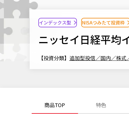
インデックス型
NISAつみたて投資枠
ニッセイ日経平均
【投資分類】
追加型投信／国内／株式
商品TOP
特色