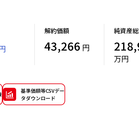
解約価額
純資産総
43,266
218,
円
円
）
万円
基準価額等CSVデー
録
タダウンロード