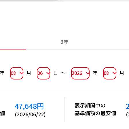
3年
年
月
日
年
月
08
06
2026
08
47,648
円
表示期間中の
値
基準価額の
最安値
(
2026/06/22
)
(