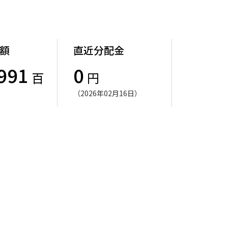
額
直近分配金
991
0
百
円
（2026年02月16日）