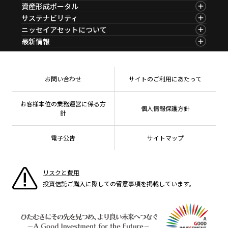
基準価額一覧
マーケット情報TOP
資産形成ポータル
ファンド検索
マーケット指数
資産形成ポータルTOP
サステナビリティ
ファンド比較
マーケットレポート
サステナビリティTOP
ニッセイアセットについて
決算カレンダー
コラム
資産形成サービス
サステナビリティ経営
海外休日カレンダー
ニッセイアセットについてTOP
最新情報
ファンドレポート
サステナブル投資
投資信託新商品のご案内
会社情報
Nダイレクト
マーケットニュース
投資信託償還商品のご案内
プレスリリース
Goal Navi
商品ニュース
ちょこっと3分！ファンドシアター
受賞歴
おしらせ
有価証券届出書の効力の発生の有無について
方針・その他開示情報
メディア
お問い合わせ
サイトのご利用にあたって
資産形成サポート
こだわりのインデックスファンド 購入・換金手数料
採用情報
なしシリーズ
NAMシティ
公式キャラクターのご紹介
確定拠出年金について
お問い合わせ
お客様本位の業務運営に係る方
個人情報保護方針
よくあるご質問
針
投資の教室
電子公告
サイトマップ
リスクと費用
投資信託ご購入に際しての留意事項を掲載しています。