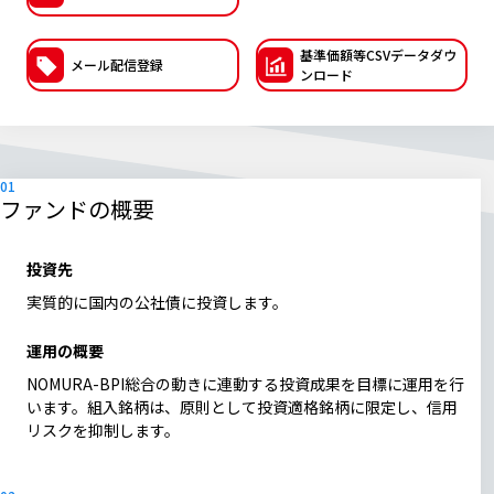
ESGへの取り組み
基準価額等CSVデー
タダウ
メール配信登録
ンロード
議決権行使について
国内株式議決権行使の方針と判断基準
サステナビリティレポート等
ファンドの概要
投資先
実質的に国内の公社債に投資します。
運用の概要
NOMURA-BPI総合の動きに連動する投資成果を目標に運用を行
います。組入銘柄は、原則として投資適格銘柄に限定し、信用
リスクを抑制します。