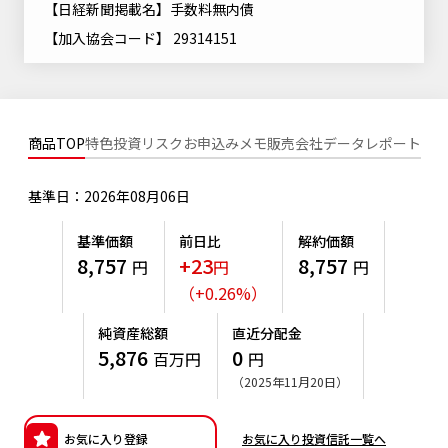
【日経新聞掲載名】手数料無内債
ニッセイアセットについてTOP
投資信託新商品のご案内
Goal Navi
SDGsとは？
【加入協会コード】 29314151
ファンドレポート
最新情報
法人のお客さま
会社情報
投資信託償還商品のご案内
トップメッセージ
資産形成サポート
プレスリリース
採用情報
English
ちょこっと3分！ファンドシアター
特別対談
NAMシティ
商品TOP
特色
投資リスク
お申込みメモ
販売会社
データ
レポート
受賞歴
有価証券届出書の効力の発生の有無について
サステナビリティ経営基本方針
検索したいキーワードを入力してください。
お問い合わせ
方針・その他開示情報
基準日：2026年08月06日
こだわりのインデックスファンド 購入・換金手数料なしシ
サステナビリティ推進体制
リーズ
よくあるご質問
採用情報
基準価額
前日比
解約価額
ニッセイアセットの重要課題
8,757
+23
8,757
円
円
円
確定拠出年金について
投資の教室
公式キャラクターのご紹介
（
+
0.26
%
）
サステナビリティへの取り組み
資産形成はじめるなら
確定拠出年金制度について
純資産総額
直近分配金
サステナビリティレポート
5,876
0
百万円
円
確定拠出年金での商品の選び方について
（2025年11月20日）
サステナブル投資
確定拠出年金 基準価額一覧
日本版スチュワードシップ・コードへの対応
お気に入り登録
お気に入り投資信託一覧へ