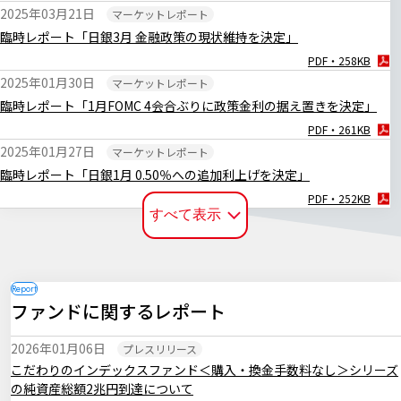
2025年03月21日
マーケットレポート
臨時レポート「日銀3月 金融政策の現状維持を決定」
PDF・258KB
2025年01月30日
マーケットレポート
臨時レポート「1月FOMC 4会合ぶりに政策金利の据え置きを決定」
PDF・261KB
2025年01月27日
マーケットレポート
臨時レポート「日銀1月 0.50％への追加利上げを決定」
PDF・252KB
すべて表示
2024年12月20日
マーケットレポート
臨時レポート「日銀12月 金融政策の現状維持を決定」
PDF・255KB
2024年12月19日
マーケットレポート
ファンドに関するレポート
臨時レポート「12月FOMC 3会合連続で利下げを決定」
PDF・256KB
2026年01月06日
プレスリリース
2024年11月08日
マーケットレポート
こだわりのインデックスファンド＜購入・換金手数料なし＞シリーズ
臨時レポート「11月FOMC 2会合連続で利下げを決定」
の純資産総額2兆円到達について