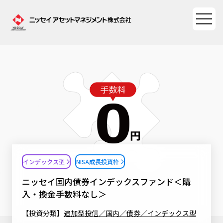
ファンド情報
ファンド情報TOP
マーケット情報
基準価額一覧
マーケット情報TOP
資産形成ポータル
ファンド検索
マーケット指数
インデックス型
NISA成長投資枠
資産形成ポータルTOP
ファンド比較
サステナビリティ
マーケットレポート
ニッセイ国内債券インデックスファンド＜購
決算カレンダー
資産形成サービス
入・換金手数料なし＞
サステナビリティTOP
大関 洋の「十字路」
ニッセイアセットについて
海外休日カレンダー
【投資分類】
追加型投信／国内／債券／インデックス型
Nダイレクト
サステナビリティ経営
コラム