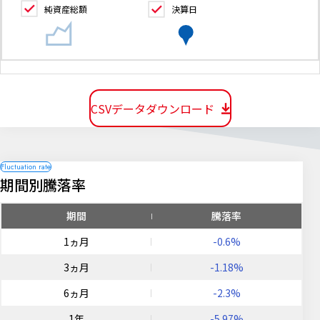
純資産総額
決算日
CSVデータダウンロード
期間別騰落率
期間
騰落率
1ヵ月
-0.6%
3ヵ月
-1.18%
6ヵ月
-2.3%
1年
-5.97%