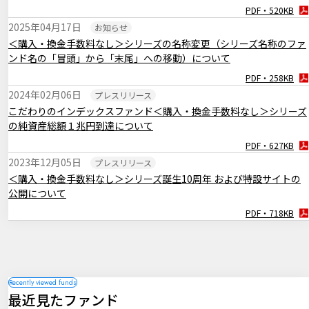
PDF・262KB
PDF・520KB
2024年11月01日
マーケットレポート
2025年04月17日
お知らせ
臨時レポート「日銀10月 金融政策の現状維持を決定」
＜購入・換金手数料なし＞シリーズの名称変更（シリーズ名称のファ
PDF・269KB
ンド名の「冒頭」から「末尾」への移動）について
2024年09月19日
マーケットレポート
PDF・258KB
臨時レポート「9月FOMC 約4年半ぶりとなる利下げを決定」
2024年02月06日
プレスリリース
PDF・260KB
こだわりのインデックスファンド＜購入・換金手数料なし＞シリーズ
の純資産総額１兆円到達について
2024年08月06日
マーケットレポート
臨時レポート「米国の景気減速懸念から金融市場は不安定な展開に」
PDF・627KB
2023年12月05日
プレスリリース
PDF・254KB
＜購入・換金手数料なし＞シリーズ誕生10周年 および特設サイトの
公開について
PDF・718KB
最近見たファンド