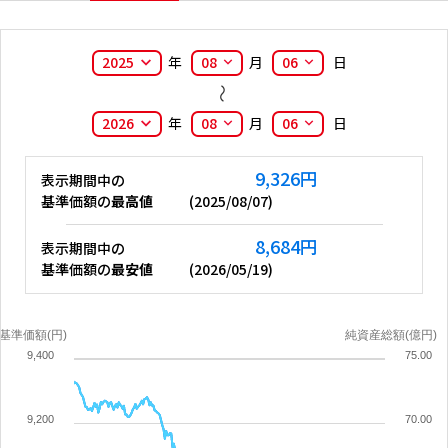
2025
年
08
月
06
日
2026
年
08
月
06
日
9,326
円
表示期間中の
基準価額の
最高値
(
2025/08/07
)
8,684
円
表示期間中の
基準価額の
最安値
(
2026/05/19
)
基準価額(円)
純資産総額(億円)
9,400
75.00
9,200
70.00