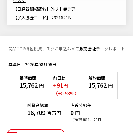
クス型
ニッセイアセットについてTOP
投資信託新商品のご案内
【日経新聞掲載名】外リト無ラ専
Goal Navi
SDGsとは？
ファンドレポート
最新情報
法人のお客さま
会社情報
【加入協会コード】 2931621B
投資信託償還商品のご案内
トップメッセージ
資産形成サポート
プレスリリース
採用情報
English
ちょこっと3分！ファンドシアター
特別対談
NAMシティ
受賞歴
有価証券届出書の効力の発生の有無について
商品TOP
特色
投資リスク
お申込みメモ
販売会社
データ
レポート
サステナビリティ経営基本方針
検索したいキーワードを入力してください。
お問い合わせ
方針・その他開示情報
こだわりのインデックスファンド 購入・換金手数料なしシ
サステナビリティ推進体制
リーズ
基準日：2026年08月06日
よくあるご質問
採用情報
ニッセイアセットの重要課題
基準価額
前日比
解約価額
確定拠出年金について
投資の教室
公式キャラクターのご紹介
15,762
+91
15,762
円
円
円
サステナビリティへの取り組み
（
+
0.58
%
）
資産形成はじめるなら
確定拠出年金制度について
サステナビリティレポート
純資産総額
直近分配金
確定拠出年金での商品の選び方について
16,709
0
百万円
円
サステナブル投資
（2025年11月20日）
確定拠出年金 基準価額一覧
日本版スチュワードシップ・コードへの対応