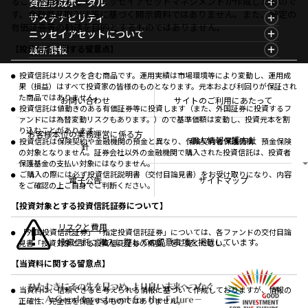
マーケット情報TOP
ることを目的として、ニッセイアセットマネジメントが作成したもので
資産形成ポータル
ファンド検索
マーケット指数
す。金融商品取引法等に基づく開示資料ではありません。また、特定の
資産形成ポータルTOP
サステナビリティ
ファンド比較
マーケットレポート
有価証券等の勧誘を目的とするものではありません。
サステナビリティTOP
ニッセイアセットについて
決算カレンダー
コラム
資産形成サービス
サステナビリティ経営
海外休日カレンダー
ニッセイアセットについてTOP
最新情報
【投資信託に関する留意点】
ファンドレポート
サステナブル投資
投資信託新商品のご案内
会社情報
Nダイレクト
マーケットニュース
投資信託償還商品のご案内
プレスリリース
Goal Navi
商品ニュース
投資信託はリスクを含む商品です。運用実績は市場環境等により変動し、運用成
ちょこっと3分！ファンドシアター
受賞歴
果（損益）はすべて投資家の皆様のものとなります。元本および利回りが保証され
おしらせ
有価証券届出書の効力の発生の有無について
方針・その他開示情報
た商品ではありません。
メディア
お問い合わせ
サイトのご利用にあたって
資産形成サポート
こだわりのインデックスファンド 購入・換金手数料
投資信託は値動きのある有価証券等に投資します（また、外国証券に投資するフ
採用情報
なしシリーズ
ァンドには為替変動リスクもあります。）ので基準価額は変動し、投資元本を割
NAMシティ
公式キャラクターのご紹介
り込むことがあります。
確定拠出年金について
お問い合わせ
お客様本位の業務運営に係る方
個人情報保護方針
投資信託は保険契約や金融機関の預金と異なり、保険契約者保護機構、預金保険
よくあるご質問
針
の対象となりません。証券会社以外の金融機関で購入された投資信託は、投資者
投資の教室
保護基金の支払い対象にはなりません。
ご購入の際には必ず投資信託説明書（交付目論見書）をお受け取りになり、内容
電子公告
サイトマップ
をご確認の上ご自身でご判断ください。
【投資対象とする投資信託証券について】
リスクと費用
「外国投資信託証券」「指定投資信託証券」については、各ファンドの交付目論
投資信託ご購入に際しての留意事項を掲載しています。
見書「投資対象とする投資信託証券の概要」をご覧ください。
【当資料に関する留意点】
当資料は、信頼できると考えられる情報に基づいて作成しておりますが、情報の
正確性、完全性を保証するものではありません。