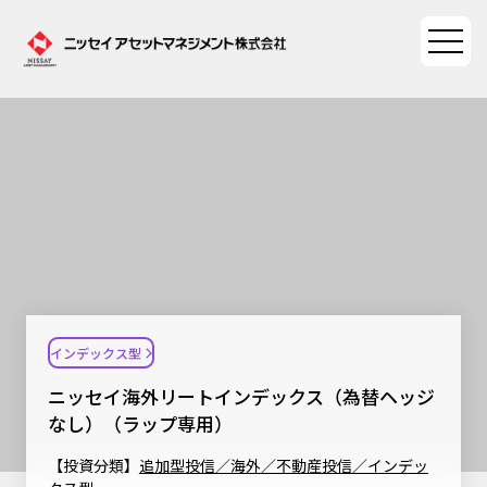
ファンド情報
ファンド情報TOP
マーケット情報
基準価額一覧
マーケット情報TOP
資産形成ポータル
ファンド検索
マーケット指数
インデックス型
資産形成ポータルTOP
ファンド比較
サステナビリティ
マーケットレポート
ニッセイ海外リートインデックス（為替ヘッジ
決算カレンダー
資産形成サービス
なし）（ラップ専用）
サステナビリティTOP
大関 洋の「十字路」
ニッセイアセットについて
海外休日カレンダー
【投資分類】
追加型投信／海外／不動産投信／インデッ
Nダイレクト
サステナビリティ経営
コラム