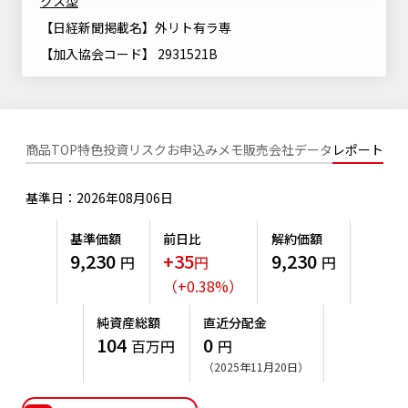
クス型
ニッセイアセットについてTOP
投資信託新商品のご案内
【日経新聞掲載名】外リト有ラ専
Goal Navi
SDGsとは？
ファンドレポート
最新情報
法人のお客さま
会社情報
【加入協会コード】 2931521B
投資信託償還商品のご案内
トップメッセージ
資産形成サポート
プレスリリース
採用情報
English
ちょこっと3分！ファンドシアター
特別対談
NAMシティ
受賞歴
有価証券届出書の効力の発生の有無について
商品TOP
特色
投資リスク
お申込みメモ
販売会社
データ
レポート
サステナビリティ経営基本方針
検索したいキーワードを入力してください。
お問い合わせ
方針・その他開示情報
こだわりのインデックスファンド 購入・換金手数料なしシ
サステナビリティ推進体制
リーズ
基準日：2026年08月06日
よくあるご質問
採用情報
ニッセイアセットの重要課題
基準価額
前日比
解約価額
確定拠出年金について
投資の教室
公式キャラクターのご紹介
9,230
+35
9,230
円
円
円
サステナビリティへの取り組み
（
+
0.38
%
）
資産形成はじめるなら
確定拠出年金制度について
サステナビリティレポート
純資産総額
直近分配金
確定拠出年金での商品の選び方について
104
0
百万円
円
サステナブル投資
（2025年11月20日）
確定拠出年金 基準価額一覧
日本版スチュワードシップ・コードへの対応