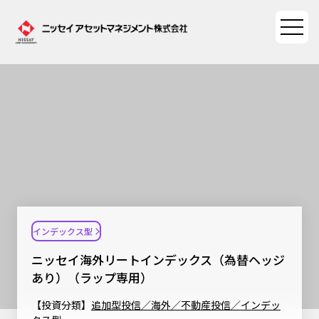
ファンド情報
ファンド情報TOP
マーケット情報
基準価額一覧
マーケット情報TOP
資産形成ポータル
ファンド検索
マーケット指数
インデックス型
資産形成ポータルTOP
ファンド比較
サステナビリティ
マーケットレポート
ニッセイ海外リートインデックス（為替ヘッジ
決算カレンダー
資産形成サービス
あり）（ラップ専用）
サステナビリティTOP
大関 洋の「十字路」
ニッセイアセットについて
海外休日カレンダー
【投資分類】
追加型投信／海外／不動産投信／インデッ
Nダイレクト
サステナビリティ経営
コラム