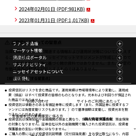
2024年02月01日
(PDF:981KB)
2023年01月31日
(PDF:1,017KB)
ご投資にあたっての留意点
ファンド情報
ファンド情報TOP
マーケット情報
当資料は、ファンドに関連する情報および運用状況等についてお伝えす
基準価額一覧
マーケット情報TOP
ることを目的として、ニッセイアセットマネジメントが作成したもので
資産形成ポータル
ファンド検索
マーケット指数
す。金融商品取引法等に基づく開示資料ではありません。また、特定の
資産形成ポータルTOP
サステナビリティ
ファンド比較
マーケットレポート
有価証券等の勧誘を目的とするものではありません。
サステナビリティTOP
ニッセイアセットについて
決算カレンダー
コラム
資産形成サービス
サステナビリティ経営
海外休日カレンダー
ニッセイアセットについてTOP
最新情報
【投資信託に関する留意点】
ファンドレポート
サステナブル投資
投資信託新商品のご案内
会社情報
Nダイレクト
マーケットニュース
投資信託償還商品のご案内
プレスリリース
Goal Navi
商品ニュース
投資信託はリスクを含む商品です。運用実績は市場環境等により変動し、運用成
ちょこっと3分！ファンドシアター
受賞歴
果（損益）はすべて投資家の皆様のものとなります。元本および利回りが保証され
おしらせ
有価証券届出書の効力の発生の有無について
方針・その他開示情報
た商品ではありません。
メディア
お問い合わせ
サイトのご利用にあたって
資産形成サポート
こだわりのインデックスファンド 購入・換金手数料
投資信託は値動きのある有価証券等に投資します（また、外国証券に投資するフ
採用情報
なしシリーズ
ァンドには為替変動リスクもあります。）ので基準価額は変動し、投資元本を割
NAMシティ
公式キャラクターのご紹介
り込むことがあります。
確定拠出年金について
お問い合わせ
お客様本位の業務運営に係る方
個人情報保護方針
投資信託は保険契約や金融機関の預金と異なり、保険契約者保護機構、預金保険
よくあるご質問
針
の対象となりません。証券会社以外の金融機関で購入された投資信託は、投資者
投資の教室
保護基金の支払い対象にはなりません。
ご購入の際には必ず投資信託説明書（交付目論見書）をお受け取りになり、内容