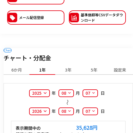
ESGへの取り組み
基準価額等CSVデー
タダウ
メール配信登録
ンロード
議決権行使について
国内株式議決権行使の方針と判断基準
サステナビリティレポート等
チャート・分配金
6か月
1年
3年
5年
設定来
2025
年
08
月
07
日
2026
年
08
月
07
日
35,628
円
表示期間中の