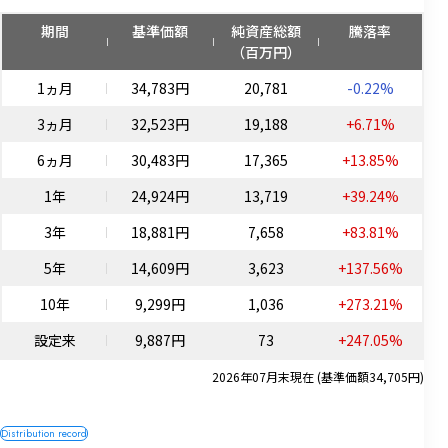
期間
基準価額
純資産総額
騰落率
（百万円）
1ヵ月
34,783円
20,781
-0.22%
3ヵ月
32,523円
19,188
+6.71%
6ヵ月
30,483円
17,365
+13.85%
1年
24,924円
13,719
+39.24%
3年
18,881円
7,658
+83.81%
5年
14,609円
3,623
+137.56%
10年
9,299円
1,036
+273.21%
設定来
9,887円
73
+247.05%
2026年07月末現在 (基準価額34,705円)