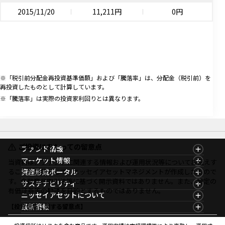
2015/11/20
11,211円
0円
※「税引前分配金再投資基準価額」および「騰落率」は、分配金（税引前）を
再投資したものとして計算しています。
※「騰落率」は実際の投資家利回りとは異なります。
ご投資にあたっての留意点
ファンド情報
ファンド情報TOP
マーケット情報
当資料は、ファンドに関連する情報および運用状況等についてお伝えす
基準価額一覧
マーケット情報TOP
ることを目的として、ニッセイアセットマネジメントが作成したもので
資産形成ポータル
ファンド検索
マーケット指数
す。金融商品取引法等に基づく開示資料ではありません。また、特定の
資産形成ポータルTOP
サステナビリティ
ファンド比較
マーケットレポート
有価証券等の勧誘を目的とするものではありません。
サステナビリティTOP
ニッセイアセットについて
決算カレンダー
コラム
資産形成サービス
サステナビリティ経営
海外休日カレンダー
ニッセイアセットについてTOP
最新情報
【投資信託に関する留意点】
ファンドレポート
サステナブル投資
投資信託新商品のご案内
会社情報
Nダイレクト
マーケットニュース
投資信託償還商品のご案内
プレスリリース
Goal Navi