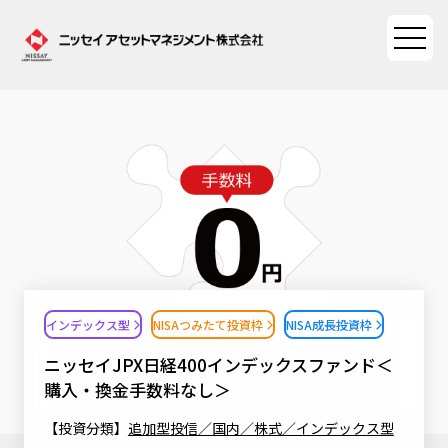
ファンド情報
ファンド情報TOP
マーケット情報
基準価額一覧
マーケット情報TOP
資産形成ポータル
ファンド検索
マーケット指数
インデックス型
NISAつみたて投資枠
NISA成長投資枠
資産形成ポータルTOP
ファンド比較
サステナビリティ
マーケットレポート
ニッセイJPX日経400インデックスファンド＜
決算カレンダー
資産形成サービス
購入・換金手数料なし＞
サステナビリティTOP
大関 洋の「十字路」
ニッセイアセットについて
海外休日カレンダー
【投資分類】
追加型投信／国内／株式／インデックス型
Nダイレクト
サステナビリティ経営
コラム