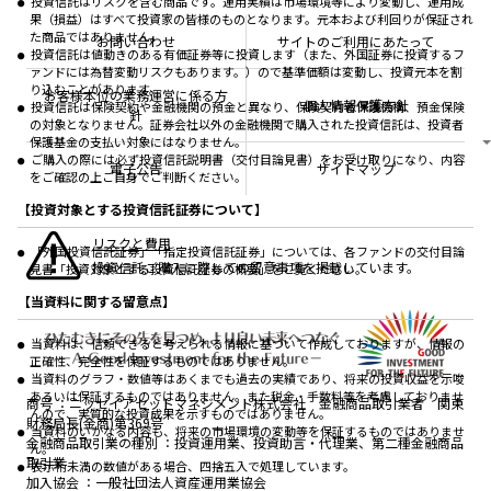
商品ニュース
投資信託はリスクを含む商品です。運用実績は市場環境等により変動し、運用成
ちょこっと3分！ファンドシアター
受賞歴
果（損益）はすべて投資家の皆様のものとなります。元本および利回りが保証され
おしらせ
有価証券届出書の効力の発生の有無について
方針・その他開示情報
た商品ではありません。
メディア
お問い合わせ
サイトのご利用にあたって
資産形成サポート
こだわりのインデックスファンド 購入・換金手数料
投資信託は値動きのある有価証券等に投資します（また、外国証券に投資するフ
採用情報
なしシリーズ
ァンドには為替変動リスクもあります。）ので基準価額は変動し、投資元本を割
NAMシティ
公式キャラクターのご紹介
り込むことがあります。
確定拠出年金について
お問い合わせ
お客様本位の業務運営に係る方
個人情報保護方針
投資信託は保険契約や金融機関の預金と異なり、保険契約者保護機構、預金保険
よくあるご質問
針
の対象となりません。証券会社以外の金融機関で購入された投資信託は、投資者
投資の教室
保護基金の支払い対象にはなりません。
ご購入の際には必ず投資信託説明書（交付目論見書）をお受け取りになり、内容
電子公告
サイトマップ
をご確認の上ご自身でご判断ください。
【投資対象とする投資信託証券について】
リスクと費用
「外国投資信託証券」「指定投資信託証券」については、各ファンドの交付目論
投資信託ご購入に際しての留意事項を掲載しています。
見書「投資対象とする投資信託証券の概要」をご覧ください。
【当資料に関する留意点】
当資料は、信頼できると考えられる情報に基づいて作成しておりますが、情報の
正確性、完全性を保証するものではありません。
当資料のグラフ・数値等はあくまでも過去の実績であり、将来の投資収益を示唆
あるいは保証するものではありません。また税金・手数料等を考慮しておりませ
商号
ニッセイアセットマネジメント株式会社 金融商品取引業者 関東
んので、実質的な投資成果を示すものではありません。
財務局長(金商)第369号
当資料のいかなる内容も、将来の市場環境の変動等を保証するものではありませ
金融商品取引業の種別
投資運用業、投資助言・代理業、第二種金融商品
ん。
取引業
表示桁未満の数値がある場合、四捨五入で処理しています。
加入協会
一般社団法人資産運用業協会