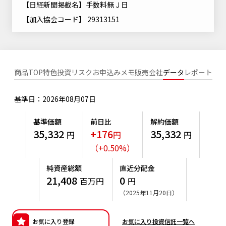
【日経新聞掲載名】手数料無Ｊ日
ニッセイアセットについてTOP
投資信託新商品のご案内
Goal Navi
SDGsとは？
【加入協会コード】 29313151
ファンドレポート
最新情報
法人のお客さま
会社情報
投資信託償還商品のご案内
トップメッセージ
資産形成サポート
プレスリリース
採用情報
English
ちょこっと3分！ファンドシアター
特別対談
NAMシティ
商品TOP
特色
投資リスク
お申込みメモ
販売会社
データ
レポート
受賞歴
有価証券届出書の効力の発生の有無について
サステナビリティ経営基本方針
検索したいキーワードを入力してください。
お問い合わせ
方針・その他開示情報
基準日：2026年08月07日
こだわりのインデックスファンド 購入・換金手数料なしシ
サステナビリティ推進体制
リーズ
よくあるご質問
採用情報
基準価額
前日比
解約価額
ニッセイアセットの重要課題
35,332
+176
35,332
円
円
円
確定拠出年金について
投資の教室
公式キャラクターのご紹介
（
+
0.50
%
）
サステナビリティへの取り組み
資産形成はじめるなら
確定拠出年金制度について
純資産総額
直近分配金
サステナビリティレポート
21,408
0
百万円
円
確定拠出年金での商品の選び方について
（2025年11月20日）
サステナブル投資
確定拠出年金 基準価額一覧
日本版スチュワードシップ・コードへの対応
お気に入り登録
お気に入り投資信託一覧へ