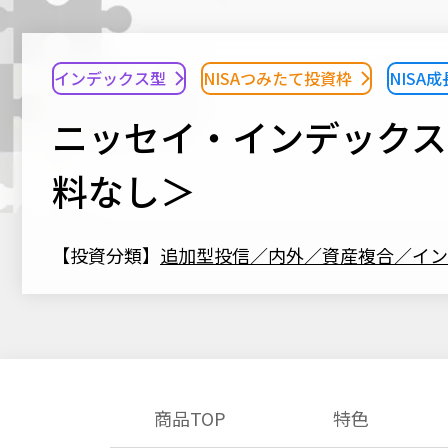
インデックス型
NISAつみたて投資枠
NISA
ニッセイ・インデックス
料なし＞
【投資分類】
追加型投信／内外／資産複合／イン
商品TOP
特色