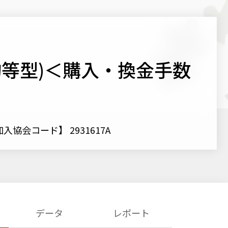
等型)＜購入・換金手数
入協会コード】 2931617A
データ
レポート