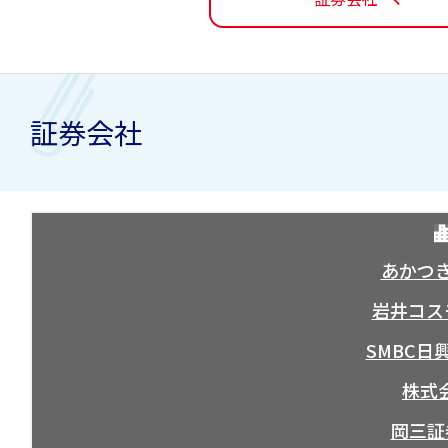
証券会社
あかつ
岩井コス
SMBC日
株式会
岡三証