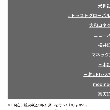
光世
Jトラストグローバル
大和コネ
ニュー
松井
マネック
三木
三菱UFJ e
moom
楽天
※1 現在、新規申込の取り扱いを行っておりません。