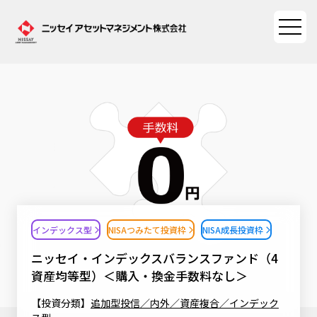
ファンド情報
ファンド情報TOP
マーケット情報
基準価額一覧
マーケット情報TOP
資産形成ポータル
ファンド検索
マーケット指数
インデックス型
NISAつみたて投資枠
NISA成長投資枠
資産形成ポータルTOP
ファンド比較
サステナビリティ
マーケットレポート
ニッセイ・インデックスバランスファンド（4
決算カレンダー
資産形成サービス
資産均等型）＜購入・換金手数料なし＞
サステナビリティTOP
大関 洋の「十字路」
ニッセイアセットについて
海外休日カレンダー
【投資分類】
追加型投信／内外／資産複合／インデック
Nダイレクト
サステナビリティ経営
コラム