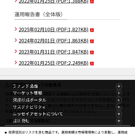
2022年01月25日
(PDF:1,388KB)
運用報告書（全体版）
2025年02月10日
(PDF:1,827KB)
2024年02月01日
(PDF:1,863KB)
2023年01月31日
(PDF:1,847KB)
2022年01月25日
(PDF:2,249KB)
ご投資にあたっての留意点
ファンド情報
ファンド情報TOP
マーケット情報
当資料は、ファンドに関連する情報および運用状況等についてお伝えす
基準価額一覧
マーケット情報TOP
ることを目的として、ニッセイアセットマネジメントが作成したもので
資産形成ポータル
ファンド検索
マーケット指数
す。金融商品取引法等に基づく開示資料ではありません。また、特定の
資産形成ポータルTOP
サステナビリティ
ファンド比較
マーケットレポート
有価証券等の勧誘を目的とするものではありません。
サステナビリティTOP
ニッセイアセットについて
決算カレンダー
コラム
資産形成サービス
サステナビリティ経営
海外休日カレンダー
ニッセイアセットについてTOP
最新情報
【投資信託に関する留意点】
ファンドレポート
サステナブル投資
投資信託新商品のご案内
会社情報
Nダイレクト
マーケットニュース
投資信託償還商品のご案内
プレスリリース
Goal Navi
商品ニュース
投資信託はリスクを含む商品です。運用実績は市場環境等により変動し、運用成