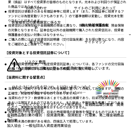
ちょこっと3分！ファンドシアター
受賞歴
果（損益）はすべて投資家の皆様のものとなります。元本および利回りが保証され
おしらせ
有価証券届出書の効力の発生の有無について
方針・その他開示情報
た商品ではありません。
メディア
お問い合わせ
サイトのご利用にあたって
資産形成サポート
こだわりのインデックスファンド 購入・換金手数料
投資信託は値動きのある有価証券等に投資します（また、外国証券に投資するフ
採用情報
なしシリーズ
ァンドには為替変動リスクもあります。）ので基準価額は変動し、投資元本を割
NAMシティ
公式キャラクターのご紹介
り込むことがあります。
確定拠出年金について
お問い合わせ
お客様本位の業務運営に係る方
個人情報保護方針
投資信託は保険契約や金融機関の預金と異なり、保険契約者保護機構、預金保険
よくあるご質問
針
の対象となりません。証券会社以外の金融機関で購入された投資信託は、投資者
投資の教室
保護基金の支払い対象にはなりません。
ご購入の際には必ず投資信託説明書（交付目論見書）をお受け取りになり、内容
電子公告
サイトマップ
をご確認の上ご自身でご判断ください。
【投資対象とする投資信託証券について】
リスクと費用
「外国投資信託証券」「指定投資信託証券」については、各ファンドの交付目論
投資信託ご購入に際しての留意事項を掲載しています。
見書「投資対象とする投資信託証券の概要」をご覧ください。
【当資料に関する留意点】
当資料は、信頼できると考えられる情報に基づいて作成しておりますが、情報の
正確性、完全性を保証するものではありません。
当資料のグラフ・数値等はあくまでも過去の実績であり、将来の投資収益を示唆
あるいは保証するものではありません。また税金・手数料等を考慮しておりませ
商号
ニッセイアセットマネジメント株式会社 金融商品取引業者 関東
んので、実質的な投資成果を示すものではありません。
財務局長(金商)第369号
当資料のいかなる内容も、将来の市場環境の変動等を保証するものではありませ
金融商品取引業の種別
投資運用業、投資助言・代理業、第二種金融商品
ん。
取引業
表示桁未満の数値がある場合、四捨五入で処理しています。
加入協会
一般社団法人資産運用業協会