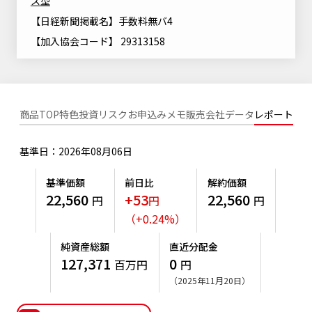
ス型
ニッセイアセットについてTOP
投資信託新商品のご案内
【日経新聞掲載名】手数料無バ4
Goal Navi
SDGsとは？
ファンドレポート
最新情報
法人のお客さま
会社情報
【加入協会コード】 29313158
投資信託償還商品のご案内
トップメッセージ
資産形成サポート
プレスリリース
採用情報
English
ちょこっと3分！ファンドシアター
特別対談
NAMシティ
受賞歴
有価証券届出書の効力の発生の有無について
商品TOP
特色
投資リスク
お申込みメモ
販売会社
データ
レポート
サステナビリティ経営基本方針
検索したいキーワードを入力してください。
お問い合わせ
方針・その他開示情報
こだわりのインデックスファンド 購入・換金手数料なしシ
サステナビリティ推進体制
リーズ
基準日：2026年08月06日
よくあるご質問
採用情報
ニッセイアセットの重要課題
基準価額
前日比
解約価額
確定拠出年金について
投資の教室
公式キャラクターのご紹介
22,560
+53
22,560
円
円
円
サステナビリティへの取り組み
（
+
0.24
%
）
資産形成はじめるなら
確定拠出年金制度について
サステナビリティレポート
純資産総額
直近分配金
確定拠出年金での商品の選び方について
127,371
0
百万円
円
サステナブル投資
（2025年11月20日）
確定拠出年金 基準価額一覧
日本版スチュワードシップ・コードへの対応