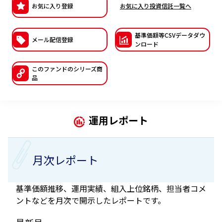
お気に入り登録
お気に入り投資信託一覧へ
ESGへの取り組み
基準価額等CSVデー
タダウ
議決権行使について
メール配信登録
ンロード
国内株式議決権行使の方針と判断基準
このファンドの
シリーズ商
品
サステナビリティレポート等
運用レポート
月次レポート
基準価額推移、運用実績、組入上位銘柄、担当者コメ
ントなどを月次で開示したレポートです。