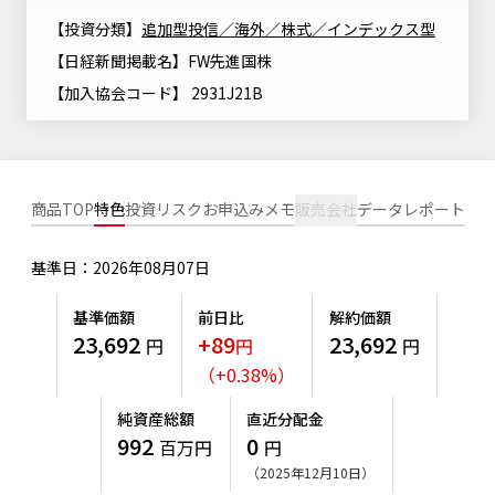
ニッセイアセットについてTOP
投資信託新商品のご案内
【投資分類】
追加型投信／海外／株式／インデックス型
Goal Navi
SDGsとは？
ファンドレポート
最新情報
法人のお客さま
【日経新聞掲載名】FW先進国株
会社情報
投資信託償還商品のご案内
トップメッセージ
資産形成サポート
【加入協会コード】 2931J21B
プレスリリース
採用情報
English
ちょこっと3分！ファンドシアター
特別対談
NAMシティ
受賞歴
有価証券届出書の効力の発生の有無について
サステナビリティ経営基本方針
検索したいキーワードを入力してください。
お問い合わせ
商品TOP
特色
投資リスク
お申込みメモ
販売会社
データ
レポート
方針・その他開示情報
こだわりのインデックスファンド 購入・換金手数料なしシ
サステナビリティ推進体制
リーズ
よくあるご質問
採用情報
基準日：2026年08月07日
ニッセイアセットの重要課題
確定拠出年金について
投資の教室
公式キャラクターのご紹介
基準価額
前日比
解約価額
サステナビリティへの取り組み
23,692
+89
23,692
円
円
円
資産形成はじめるなら
確定拠出年金制度について
（
+
0.38
%
）
サステナビリティレポート
確定拠出年金での商品の選び方について
純資産総額
直近分配金
サステナブル投資
992
0
百万円
円
確定拠出年金 基準価額一覧
（2025年12月10日）
日本版スチュワードシップ・コードへの対応