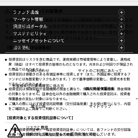
ご投資にあたっての留意点
ファンド情報
ファンド情報TOP
マーケット情報
当資料は、ファンドに関連する情報および運用状況等についてお伝えす
基準価額一覧
マーケット情報TOP
ることを目的として、ニッセイアセットマネジメントが作成したもので
資産形成ポータル
ファンド検索
マーケット指数
す。金融商品取引法等に基づく開示資料ではありません。また、特定の
資産形成ポータルTOP
サステナビリティ
ファンド比較
マーケットレポート
有価証券等の勧誘を目的とするものではありません。
サステナビリティTOP
ニッセイアセットについて
決算カレンダー
コラム
資産形成サービス
サステナビリティ経営
海外休日カレンダー
ニッセイアセットについてTOP
最新情報
【投資信託に関する留意点】
ファンドレポート
サステナブル投資
投資信託新商品のご案内
会社情報
Nダイレクト
マーケットニュース
投資信託償還商品のご案内
プレスリリース
Goal Navi
商品ニュース
投資信託はリスクを含む商品です。運用実績は市場環境等により変動し、運用成
ちょこっと3分！ファンドシアター
受賞歴
果（損益）はすべて投資家の皆様のものとなります。元本および利回りが保証され
おしらせ
有価証券届出書の効力の発生の有無について
方針・その他開示情報
た商品ではありません。
メディア
お問い合わせ
サイトのご利用にあたって
資産形成サポート
こだわりのインデックスファンド 購入・換金手数料
投資信託は値動きのある有価証券等に投資します（また、外国証券に投資するフ
採用情報
なしシリーズ
ァンドには為替変動リスクもあります。）ので基準価額は変動し、投資元本を割
NAMシティ
公式キャラクターのご紹介
り込むことがあります。
確定拠出年金について
お問い合わせ
お客様本位の業務運営に係る方
個人情報保護方針
投資信託は保険契約や金融機関の預金と異なり、保険契約者保護機構、預金保険
よくあるご質問
針
の対象となりません。証券会社以外の金融機関で購入された投資信託は、投資者
投資の教室
保護基金の支払い対象にはなりません。
ご購入の際には必ず投資信託説明書（交付目論見書）をお受け取りになり、内容
電子公告
サイトマップ
をご確認の上ご自身でご判断ください。
【投資対象とする投資信託証券について】
リスクと費用
「外国投資信託証券」「指定投資信託証券」については、各ファンドの交付目論
投資信託ご購入に際しての留意事項を掲載しています。
見書「投資対象とする投資信託証券の概要」をご覧ください。