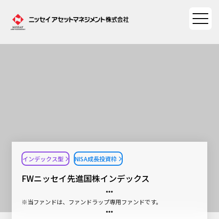
ファンド情報
ファンド情報TOP
マーケット情報
基準価額一覧
マーケット情報TOP
資産形成ポータル
ファンド検索
マーケット指数
インデックス型
NISA成長投資枠
資産形成ポータルTOP
ファンド比較
サステナビリティ
マーケットレポート
FWニッセイ先進国株インデックス
決算カレンダー
資産形成サービス
サステナビリティTOP
大関 洋の「十字路」
ニッセイアセットについて
※当ファンドは、ファンドラップ専用ファンドです。
海外休日カレンダー
Nダイレクト
サステナビリティ経営
コラム