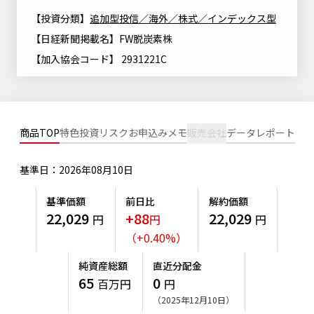
ニッセイアセットについてTOP
投資信託新商品のご案内
【投資分類】
追加型投信／海外／株式／インデックス型
Goal Navi
SDGsとは？
ファンドレポート
最新情報
法人のお客さま
【日経新聞掲載名】FW脱炭素株
会社情報
投資信託償還商品のご案内
トップメッセージ
資産形成サポート
【加入協会コード】 2931221C
プレスリリース
採用情報
English
ちょこっと3分！ファンドシアター
特別対談
NAMシティ
受賞歴
有価証券届出書の効力の発生の有無について
サステナビリティ経営基本方針
検索したいキーワードを入力してください。
お問い合わせ
商品TOP
特色
投資リスク
お申込みメモ
販売会社
データ
レポート
方針・その他開示情報
こだわりのインデックスファンド 購入・換金手数料なしシ
サステナビリティ推進体制
リーズ
よくあるご質問
採用情報
基準日：2026年08月10日
ニッセイアセットの重要課題
確定拠出年金について
投資の教室
公式キャラクターのご紹介
基準価額
前日比
解約価額
サステナビリティへの取り組み
22,029
+88
22,029
円
円
円
資産形成はじめるなら
確定拠出年金制度について
（
+
0.40
%
）
サステナビリティレポート
確定拠出年金での商品の選び方について
純資産総額
直近分配金
サステナブル投資
65
0
百万円
円
確定拠出年金 基準価額一覧
（2025年12月10日）
日本版スチュワードシップ・コードへの対応