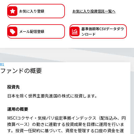
ESGへの取り組み
お気に入り登録
お気に入り投資信託一覧へ
議決権行使について
基準価額等CSVデー
タダウ
メール配信登録
ンロード
国内株式議決権行使の方針と判断基準
サステナビリティレポート等
ファンドの概要
投資先
日本を除く世界主要先進国の株式に投資します。
運用の概要
MSCIコクサイ・気候パリ協定準拠インデックス（配当込み、円
換算ベース）の動きに連動する投資成果を目標に運用を行いま
す。投資一任契約に基づいて、資産を管理する口座の資金を運