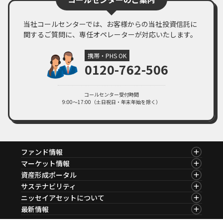
当社コールセンターでは、お客様からの当社投資信託に
関するご質問に、専任オペレーターが対応いたします。
携帯・PHS OK
0120-762-506
コールセンター受付時間
9:00～17:00（土日祝日・年末年始を除く）
ファンド情報
ファンド情報TOP
マーケット情報
基準価額一覧
マーケット情報TOP
資産形成ポータル
ファンド検索
マーケット指数
資産形成ポータルTOP
サステナビリティ
ファンド比較
マーケットレポート
サステナビリティTOP
ニッセイアセットについて
決算カレンダー
コラム
資産形成サービス
サステナビリティ経営
海外休日カレンダー
ニッセイアセットについてTOP
最新情報
ファンドレポート
サステナブル投資
投資信託新商品のご案内
会社情報
Nダイレクト
マーケットニュース