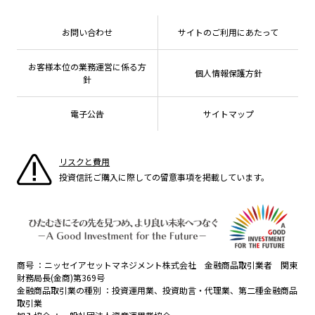
投資信託償還商品のご案内
プレスリリース
Goal Navi
商品ニュース
ちょこっと3分！ファンドシアター
受賞歴
おしらせ
有価証券届出書の効力の発生の有無について
方針・その他開示情報
メディア
お問い合わせ
サイトのご利用にあたって
資産形成サポート
こだわりのインデックスファンド 購入・換金手数料
採用情報
なしシリーズ
NAMシティ
公式キャラクターのご紹介
確定拠出年金について
お問い合わせ
お客様本位の業務運営に係る方
個人情報保護方針
よくあるご質問
針
投資の教室
電子公告
サイトマップ
リスクと費用
投資信託ご購入に際しての留意事項を掲載しています。
商号
ニッセイアセットマネジメント株式会社 金融商品取引業者 関東
財務局長(金商)第369号
金融商品取引業の種別
投資運用業、投資助言・代理業、第二種金融商品
取引業