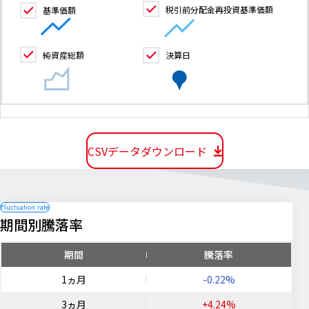
税引前分配金再投資基準価額
基準価額
純資産総額
決算日
CSVデータダウンロード
期間別騰落率
期間
騰落率
1ヵ月
-0.22%
3ヵ月
+4.24%