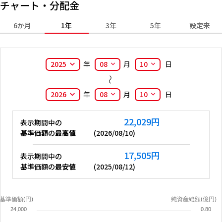
チャート・分配金
6か月
1年
3年
5年
設定来
2025
年
08
月
10
日
2026
年
08
月
10
日
22,029
円
表示期間中の
基準価額の
最高値
(
2026/08/10
)
17,505
円
表示期間中の
基準価額の
最安値
(
2025/08/12
)
基準価額(円)
純資産総額(億円)
24,000
0.80