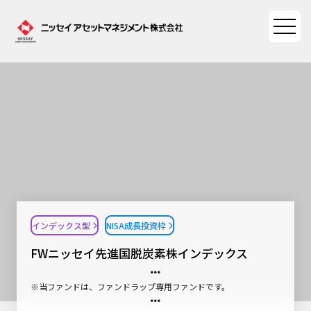
ファンド情報
ファンド情報TOP
マーケット情報
基準価額一覧
マーケット情報TOP
資産形成ポータル
ファンド検索
マーケット指数
インデックス型
NISA成長投資枠
資産形成ポータルTOP
ファンド比較
サステナビリティ
マーケットレポート
FWニッセイ先進国脱炭素株インデックス
決算カレンダー
資産形成サービス
サステナビリティTOP
大関 洋の「十字路」
ニッセイアセットについて
※当ファンドは、ファンドラップ専用ファンドです。
海外休日カレンダー
Nダイレクト
サステナビリティ経営
コラム