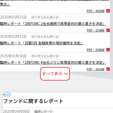
焦点」
PDF・435KB
2025年03月21日
マーケットレポート
臨時レポート「3月FOMC 2会合連続で政策金利の据え置きを決定」
PDF・254KB
2025年03月21日
マーケットレポート
臨時レポート「日銀3月 金融政策の現状維持を決定」
PDF・258KB
2025年01月30日
マーケットレポート
臨時レポート「1月FOMC 4会合ぶりに政策金利の据え置きを決定」
PDF・261KB
すべて表示
2025年01月27日
マーケットレポート
臨時レポート「日銀1月 0.50％への追加利上げを決定」
PDF・252KB
2024年12月20日
マーケットレポート
ファンドに関するレポート
臨時レポート「日銀12月 金融政策の現状維持を決定」
PDF・255KB
2025年04月08日
臨時レポート