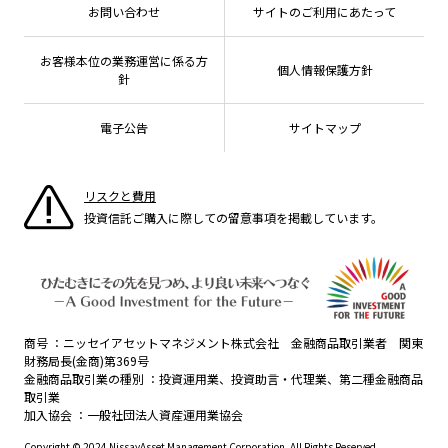
有価証券届出書の効力の発生の有無について
方針・その他開示情報
メディア
お問い合わせ
サイトのご利用にあたって
資産形成サポート
こだわりのインデックスファンド 購入・換金手数料
採用情報
ESGへの取り組み
なしシリーズ
NAMシティ
公式キャラクターのご紹介
確定拠出年金について
お問い合わせ
お客様本位の業務運営に係る方
個人情報保護方針
議決権行使について
よくあるご質問
針
投資の教室
国内株式議決権行使の方針と判断基準
電子公告
サイトマップ
サステナビリティレポート等
リスクと費用
投資信託ご購入に際しての留意事項を掲載しています。
商号
ニッセイアセットマネジメント株式会社 金融商品取引業者 関東
財務局長(金商)第369号
金融商品取引業の種別
投資運用業、投資助言・代理業、第二種金融商品
取引業
加入協会
一般社団法人資産運用業協会
Copyright © 2024 NissayAsset Management Corporation. All Rights Reserved.