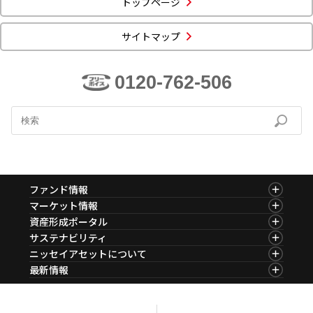
トップページ
ニッセイアセットについてTOP
投資信託新商品のご案内
Goal Navi
SDGsとは？
ファンドレポート
最新情報
法人のお客さま
サイトマップ
会社情報
投資信託償還商品のご案内
トップメッセージ
資産形成サポート
プレスリリース
採用情報
English
ちょこっと3分！ファンドシアター
0120-762-506
特別対談
NAMシティ
受賞歴
有価証券届出書の効力の発生の有無について
サステナビリティ経営基本方針
検索したいキーワードを入力してください。
お問い合わせ
方針・その他開示情報
こだわりのインデックスファンド 購入・換金手数料なしシ
サステナビリティ推進体制
リーズ
よくあるご質問
採用情報
ニッセイアセットの重要課題
確定拠出年金について
投資の教室
ファンド情報
公式キャラクターのご紹介
ファンド情報TOP
マーケット情報
サステナビリティへの取り組み
基準価額一覧
マーケット情報TOP
資産形成ポータル
資産形成はじめるなら
確定拠出年金制度について
ファンド検索
マーケット指数
資産形成ポータルTOP
サステナビリティ
サステナビリティレポート
ファンド比較
マーケットレポート
サステナビリティTOP
ニッセイアセットについて
決算カレンダー
確定拠出年金での商品の選び方について
コラム
資産形成サービス
サステナビリティ経営
海外休日カレンダー
ニッセイアセットについてTOP
最新情報
ファンドレポート
サステナブル投資
サステナブル投資
投資信託新商品のご案内
会社情報
Nダイレクト
マーケットニュース
確定拠出年金 基準価額一覧
投資信託償還商品のご案内
プレスリリース
Goal Navi
商品ニュース
日本版スチュワードシップ・コードへの対応
ちょこっと3分！ファンドシアター
受賞歴
おしらせ