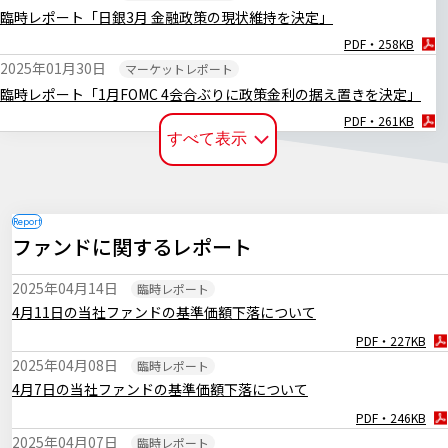
臨時レポート「日銀3月 金融政策の現状維持を決定」
PDF・258KB
2025年01月30日
マーケットレポート
臨時レポート「1月FOMC 4会合ぶりに政策金利の据え置きを決定」
PDF・261KB
すべて表示
2025年01月27日
マーケットレポート
臨時レポート「日銀1月 0.50％への追加利上げを決定」
PDF・252KB
2024年12月20日
マーケットレポート
ファンドに関するレポート
臨時レポート「日銀12月 金融政策の現状維持を決定」
PDF・255KB
2025年04月14日
臨時レポート
2024年12月19日
マーケットレポート
4月11日の当社ファンドの基準価額下落について
臨時レポート「12月FOMC 3会合連続で利下げを決定」
PDF・227KB
PDF・256KB
2025年04月08日
臨時レポート
2024年11月08日
マーケットレポート
4月7日の当社ファンドの基準価額下落について
臨時レポート「11月FOMC 2会合連続で利下げを決定」
PDF・246KB
PDF・262KB
2025年04月07日
臨時レポート