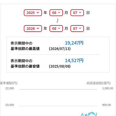
2025
年
08
月
07
日
2026
年
08
月
07
日
19,247
円
表示期間中の
基準価額の
最高値
(
2026/07/13
)
14,527
円
表示期間中の
基準価額の
最安値
(
2025/08/08
)
基準価額(円)
純資産総額(億円)
22,000
1,000.00
20,000
800.00