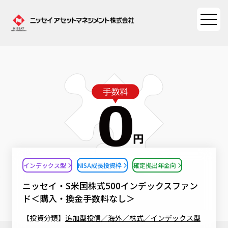
ファンド情報
ファンド情報TOP
マーケット情報
基準価額一覧
マーケット情報TOP
資産形成ポータル
ファンド検索
マーケット指数
インデックス型
NISA成長投資枠
確定拠出年金向
資産形成ポータルTOP
ファンド比較
サステナビリティ
マーケットレポート
ニッセイ・S米国株式500インデックスファン
決算カレンダー
資産形成サービス
ド＜購入・換金手数料なし＞
サステナビリティTOP
大関 洋の「十字路」
ニッセイアセットについて
海外休日カレンダー
【投資分類】
追加型投信／海外／株式／インデックス型
Nダイレクト
サステナビリティ経営
コラム