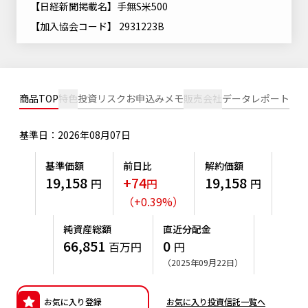
【日経新聞掲載名】手無S米500
ニッセイアセットについてTOP
投資信託新商品のご案内
Goal Navi
SDGsとは？
【加入協会コード】 2931223B
ファンドレポート
最新情報
法人のお客さま
会社情報
投資信託償還商品のご案内
トップメッセージ
資産形成サポート
プレスリリース
採用情報
English
ちょこっと3分！ファンドシアター
特別対談
NAMシティ
商品TOP
特色
投資リスク
お申込みメモ
販売会社
データ
レポート
受賞歴
有価証券届出書の効力の発生の有無について
サステナビリティ経営基本方針
検索したいキーワードを入力してください。
お問い合わせ
方針・その他開示情報
基準日：2026年08月07日
こだわりのインデックスファンド 購入・換金手数料なしシ
サステナビリティ推進体制
リーズ
よくあるご質問
採用情報
基準価額
前日比
解約価額
ニッセイアセットの重要課題
19,158
+74
19,158
円
円
円
確定拠出年金について
投資の教室
公式キャラクターのご紹介
（
+
0.39
%
）
サステナビリティへの取り組み
資産形成はじめるなら
確定拠出年金制度について
純資産総額
直近分配金
サステナビリティレポート
66,851
0
百万円
円
確定拠出年金での商品の選び方について
（2025年09月22日）
サステナブル投資
確定拠出年金 基準価額一覧
日本版スチュワードシップ・コードへの対応
お気に入り登録
お気に入り投資信託一覧へ