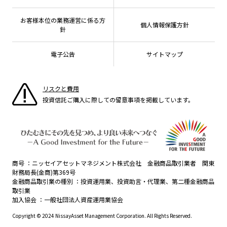
こだわりのインデックスファンド 購入・換金手数料
採用情報
なしシリーズ
NAMシティ
公式キャラクターのご紹介
確定拠出年金について
お問い合わせ
お客様本位の業務運営に係る方
個人情報保護方針
よくあるご質問
針
投資の教室
電子公告
サイトマップ
リスクと費用
投資信託ご購入に際しての留意事項を掲載しています。
商号
ニッセイアセットマネジメント株式会社 金融商品取引業者 関東
財務局長(金商)第369号
金融商品取引業の種別
投資運用業、投資助言・代理業、第二種金融商品
取引業
加入協会
一般社団法人資産運用業協会
Copyright © 2024 NissayAsset Management Corporation. All Rights Reserved.