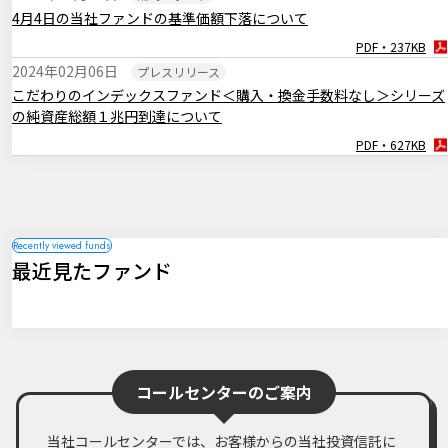
2024年11月01日
マーケットレポート
4月4日の当社ファンドの基準価額下落について
臨時レポート「日銀10月 金融政策の現状維持を決定」
PDF・237KB
PDF・269KB
2024年02月06日
プレスリリース
2024年09月19日
マーケットレポート
こだわりのインデックスファンド＜購入・換金手数料なし＞シリーズ
臨時レポート「9月FOMC 約4年半ぶりとなる利下げを決定」
の純資産総額１兆円到達について
PDF・260KB
PDF・627KB
最近見たファンド
コールセンターのご案内
当社コールセンターでは、お客様からの当社投資信託に