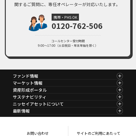
関するご質問に、専任オペレーターが対応いたします。
携帯・PHS OK
0120-762-506
コールセンター受付時間
9:00～17:00（土日祝日・年末年始を除く）
ファンド情報
ファンド情報TOP
マーケット情報
基準価額一覧
マーケット情報TOP
資産形成ポータル
ファンド検索
マーケット指数
資産形成ポータルTOP
サステナビリティ
ファンド比較
マーケットレポート
サステナビリティTOP
ニッセイアセットについて
決算カレンダー
コラム
資産形成サービス
サステナビリティ経営
海外休日カレンダー
ニッセイアセットについてTOP
最新情報
ファンドレポート
サステナブル投資
投資信託新商品のご案内
会社情報
Nダイレクト
マーケットニュース
投資信託償還商品のご案内
プレスリリース
Goal Navi
商品ニュース
ちょこっと3分！ファンドシアター
受賞歴
おしらせ
有価証券届出書の効力の発生の有無について
方針・その他開示情報
メディア
お問い合わせ
サイトのご利用にあたって
資産形成サポート