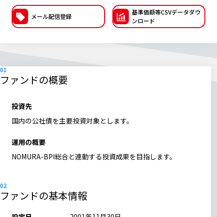
基準価額等CSVデー
タダウ
ESGへの取り組み
メール配信登録
ンロード
議決権行使について
国内株式議決権行使の方針と判断基準
ファンドの概要
サステナビリティレポート等
投資先
国内の公社債を主要投資対象とします。
運用の概要
NOMURA-BPI総合と連動する投資成果を目指します。
ファンドの基本情報
設定日
2001年11月30日