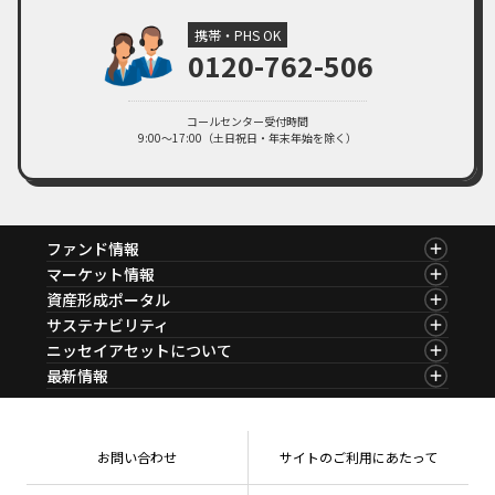
2024年09月19日
マーケットレポート
臨時レポート「9月FOMC 約4年半ぶりとなる利下げを決定」
携帯・PHS OK
0120-762-506
PDF・260KB
2024年08月06日
マーケットレポート
臨時レポート「米国の景気減速懸念から金融市場は不安定な展開に」
コールセンター受付時間
9:00～17:00（土日祝日・年末年始を除く）
PDF・254KB
ファンド情報
ファンド情報TOP
マーケット情報
基準価額一覧
マーケット情報TOP
資産形成ポータル
ファンド検索
マーケット指数
資産形成ポータルTOP
サステナビリティ
ファンド比較
マーケットレポート
サステナビリティTOP
ニッセイアセットについて
決算カレンダー
コラム
資産形成サービス
サステナビリティ経営
海外休日カレンダー
ニッセイアセットについてTOP
最新情報
ファンドレポート
サステナブル投資
投資信託新商品のご案内
会社情報
Nダイレクト
マーケットニュース
投資信託償還商品のご案内
プレスリリース
Goal Navi
商品ニュース
ちょこっと3分！ファンドシアター
受賞歴
おしらせ
有価証券届出書の効力の発生の有無について
方針・その他開示情報
メディア
お問い合わせ
サイトのご利用にあたって
資産形成サポート
こだわりのインデックスファンド 購入・換金手数料
採用情報
なしシリーズ
NAMシティ
公式キャラクターのご紹介