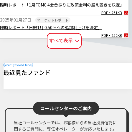
臨時レポート「1月FOMC 4会合ぶりに政策金利の据え置きを決定」
PDF・261KB
2025年01月27日
マーケットレポート
臨時レポート「日銀1月 0.50％への追加利上げを決定」
PDF・252KB
すべて表示
2024年12月20日
マーケットレポート
臨時レポート「日銀12月 金融政策の現状維持を決定」
PDF・255KB
2024年12月19日
マーケットレポート
最近見たファンド
臨時レポート「12月FOMC 3会合連続で利下げを決定」
PDF・256KB
2024年11月08日
マーケットレポート
臨時レポート「11月FOMC 2会合連続で利下げを決定」
PDF・262KB
コールセンターのご案内
2024年11月01日
マーケットレポート
臨時レポート「日銀10月 金融政策の現状維持を決定」
当社コールセンターでは、お客様からの当社投資信託に
PDF・269KB
関するご質問に、専任オペレーターが対応いたします。