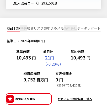
ニッセイアセットについてTOP
【加入協会コード】 2931501B
投資信託新商品のご案内
Goal Navi
SDGsとは？
ファンドレポート
最新情報
法人のお客さま
会社情報
投資信託償還商品のご案内
トップメッセージ
資産形成サポート
プレスリリース
採用情報
English
ちょこっと3分！ファンドシアター
商品TOP
特色
投資リスク
お申込みメモ
販売会社
データ
レポート
特別対談
NAMシティ
受賞歴
有価証券届出書の効力の発生の有無について
サステナビリティ経営基本方針
基準日：2026年08月07日
検索したいキーワードを入力してください。
お問い合わせ
方針・その他開示情報
こだわりのインデックスファンド 購入・換金手数料なしシ
サステナビリティ推進体制
基準価額
前日比
解約価額
リーズ
よくあるご質問
10,493
-21
10,493
採用情報
円
円
円
ニッセイアセットの重要課題
（
-
0.20
%
）
確定拠出年金について
投資の教室
公式キャラクターのご紹介
サステナビリティへの取り組み
純資産総額
直近分配金
資産形成はじめるなら
確定拠出年金制度について
9,752
0
百万円
円
サステナビリティレポート
（2026年02月20日）
確定拠出年金での商品の選び方について
サステナブル投資
確定拠出年金 基準価額一覧
お気に入り登録
お気に入り投資信託一覧へ
日本版スチュワードシップ・コードへの対応