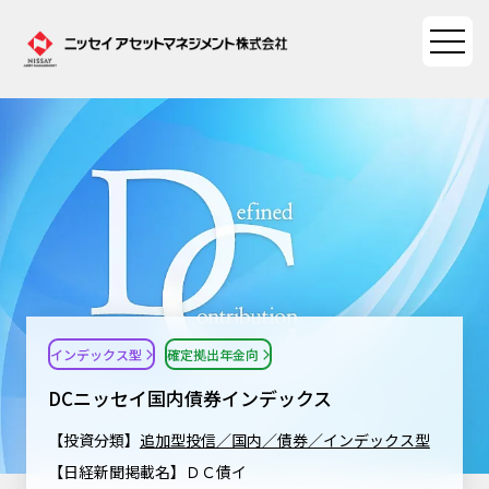
ファンド情報
ファンド情報TOP
マーケット情報
基準価額一覧
マーケット情報TOP
資産形成ポータル
ファンド検索
マーケット指数
インデックス型
確定拠出年金向
資産形成ポータルTOP
ファンド比較
サステナビリティ
マーケットレポート
DCニッセイ国内債券インデックス
決算カレンダー
資産形成サービス
サステナビリティTOP
大関 洋の「十字路」
【投資分類】
追加型投信／国内／債券／インデックス型
ニッセイアセットについて
海外休日カレンダー
【日経新聞掲載名】ＤＣ債イ
Nダイレクト
サステナビリティ経営
コラム