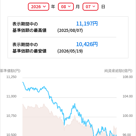
2026
年
08
月
07
日
11,197
円
表示期間中の
基準価額の
最高値
(
2025/08/07
)
10,426
円
表示期間中の
基準価額の
最安値
(
2026/05/19
)
基準価額(円)
純資産総額(億円)
11,250
108.00
11,000
104.00
10,750
100.00
10,500
96.00