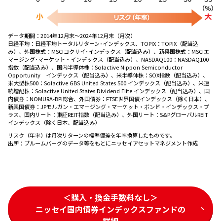
データ期間：
2014年12月末～2024年12月末（月次）
日経平均：日経平均トータルリターン･インデックス、TOPIX：TOPIX（配当込
み）、外国株式：MSCIコクサイ･インデックス（配当込み）、新興国株式：MSCIエ
マージング･マーケット・インデックス（配当込み）、NASDAQ100：NASDAQ100
指数（配当込み）、国内半導体株：Solactive Nippon Semiconductor
Opportunity インデックス（配当込み）、米半導体株：SOX指数（配当込み）、
米大型株500：Solactive GBS United States 500 インデックス（配当込み）、米連
続増配株：Solactive United States Dividend Elite インデックス（配当込み）、国
内債券：NOMURA-BPI総合、外国債券：FTSE世界国債インデックス（除く日本）、
新興国債券：JPモルガン・エマージング・マーケット・ボンド・インデックス・プ
ラス、国内リート：東証REIT指数（配当込み）、外国リート：S&PグローバルREIT
インデックス（除く日本、配当込み）
リスク（年率）は月次リターンの標準偏差を年率換算したものです。
出所：
ブルームバーグのデータ等をもとにニッセイアセットマネジメント作成
＜購入・換金手数料なし＞
ニッセイ国内債券インデックスファンドの
詳細