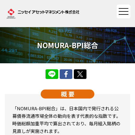
NOMURA-BPI総合
ファンド情報
ファンド情報TOP
マーケット情報
基準価額一覧
マーケット情報TOP
資産形成ポータル
ファンド検索
概 要
マーケット指数
資産形成ポータルTOP
ファンド比較
サステナビリティ
マーケットレポート
「NOMURA-BPI総合」は、日本国内で発行される公
決算カレンダー
資産形成サービス
募債券流通市場全体の動向を表す代表的な指数です。
サステナビリティTOP
大関 洋の「十字路」
ニッセイアセットについて
時価総額加重平均で算出されており、毎月組入銘柄の
海外休日カレンダー
見直しが実施されます。
Nダイレクト
サステナビリティ経営
コラム