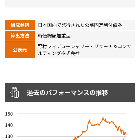
ニッセイアセットについてTOP
投資信託新商品のご案内
Goal Navi
SDGsとは？
ファンドレポート
最新情報
法人のお客さま
会社情報
投資信託償還商品のご案内
構成銘柄
日本国内で発行された公募固定利付債券
トップメッセージ
資産形成サポート
プレスリリース
採用情報
English
ちょこっと3分！ファンドシアター
算出方法
時価総額加重型
特別対談
NAMシティ
受賞歴
野村フィデューシャリー・リサーチ＆コンサ
有価証券届出書の効力の発生の有無について
公表元
サステナビリティ経営基本方針
ルティング株式会社
検索したいキーワードを入力してください。
お問い合わせ
方針・その他開示情報
こだわりのインデックスファンド 購入・換金手数料なしシ
サステナビリティ推進体制
リーズ
よくあるご質問
採用情報
ニッセイアセットの重要課題
確定拠出年金について
投資の教室
公式キャラクターのご紹介
過去のパフォーマンスの推移
サステナビリティへの取り組み
資産形成はじめるなら
確定拠出年金制度について
サステナビリティレポート
確定拠出年金での商品の選び方について
サステナブル投資
確定拠出年金 基準価額一覧
日本版スチュワードシップ・コードへの対応