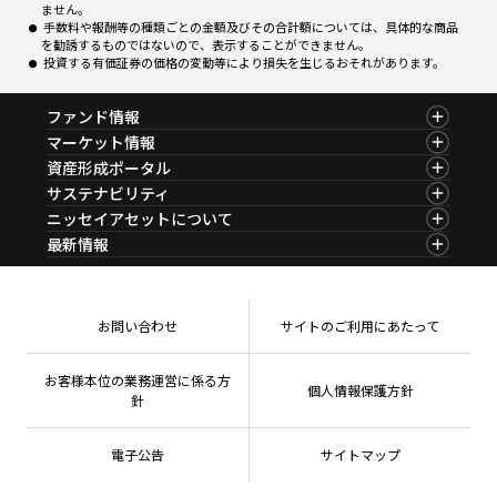
ません。
手数料や報酬等の種類ごとの金額及びその合計額については、具体的な商品
を勧誘するものではないので、表示することができません。
投資する有価証券の価格の変動等により損失を生じるおそれがあります。
ファンド情報
ファンド情報TOP
マーケット情報
基準価額一覧
マーケット情報TOP
資産形成ポータル
ファンド検索
マーケット指数
資産形成ポータルTOP
サステナビリティ
ファンド比較
マーケットレポート
サステナビリティTOP
ニッセイアセットについて
決算カレンダー
コラム
資産形成サービス
サステナビリティ経営
海外休日カレンダー
ニッセイアセットについてTOP
最新情報
ファンドレポート
サステナブル投資
投資信託新商品のご案内
会社情報
Nダイレクト
マーケットニュース
投資信託償還商品のご案内
プレスリリース
Goal Navi
商品ニュース
ちょこっと3分！ファンドシアター
受賞歴
おしらせ
有価証券届出書の効力の発生の有無について
方針・その他開示情報
メディア
お問い合わせ
サイトのご利用にあたって
資産形成サポート
こだわりのインデックスファンド 購入・換金手数料
採用情報
なしシリーズ
NAMシティ
公式キャラクターのご紹介
確定拠出年金について
お問い合わせ
お客様本位の業務運営に係る方
個人情報保護方針
よくあるご質問
針
投資の教室
電子公告
サイトマップ