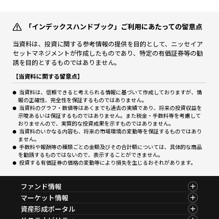
「インデックスハンドブック」ご利用にあたっての留意点
当資料は、投資に関する参考情報の提供を目的として、ニッセイア
セットマネジメントが作成したものであり、特定の有価証券等の勧
誘を目的とするものではありません。
【当資料に関する留意点】
当資料は、信頼できると考えられる情報に基づいて作成しておりますが、情
報の正確性、完全性を保証するものではありません。
当資料のグラフ・数値等はあくまでも過去の実績であり、将来の投資収益を
示唆あるいは保証するものではありません。また税金・手数料等を考慮して
おりませんので、実質的な投資成果を示すものではありません。
当資料のいかなる内容も、将来の市場環境の変動等を保証するものではあり
ません。
手数料や報酬等の種類ごとの金額及びその合計額については、具体的な商品
を勧誘するものではないので、表示することができません。
投資する有価証券の価格の変動等により損失を生じるおそれがあります。
ファンド情報
ファンド情報TOP
マーケット情報
基準価額一覧
マーケット情報TOP
資産形成ポータル
ファンド検索
マーケット指数
資産形成ポータルTOP