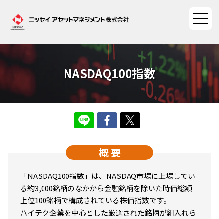
NASDAQ100指数
ファンド情報
ファンド情報TOP
マーケット情報
基準価額一覧
マーケット情報TOP
資産形成ポータル
ファンド検索
概 要
マーケット指数
資産形成ポータルTOP
ファンド比較
サステナビリティ
マーケットレポート
「NASDAQ100指数」は、NASDAQ市場に上場してい
決算カレンダー
資産形成サービス
る約3,000銘柄のなかから金融銘柄を除いた時価総額
サステナビリティTOP
大関 洋の「十字路」
ニッセイアセットについて
上位100銘柄で構成されている株価指数です。
海外休日カレンダー
ハイテク企業を中心とした厳選された銘柄が組入れら
Nダイレクト
サステナビリティ経営
コラム