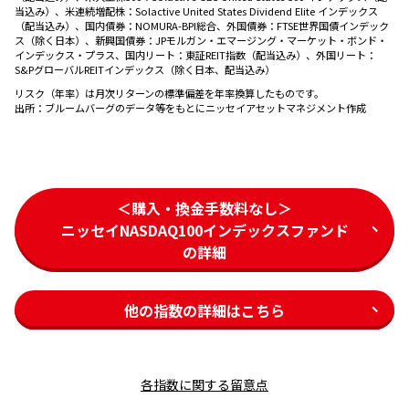
当込み）、米連続増配株：Solactive United States Dividend Elite インデックス
（配当込み）、国内債券：NOMURA-BPI総合、外国債券：FTSE世界国債インデック
ス（除く日本）、新興国債券：JPモルガン・エマージング・マーケット・ボンド・
インデックス・プラス、国内リート：東証REIT指数（配当込み）、外国リート：
S&PグローバルREITインデックス（除く日本、配当込み）
リスク（年率）は月次リターンの標準偏差を年率換算したものです。
出所：
ブルームバーグのデータ等をもとにニッセイアセットマネジメント作成
＜購入・換金手数料なし＞
ニッセイNASDAQ100インデックスファンド
の詳細
他の指数の詳細はこちら
各指数に関する留意点