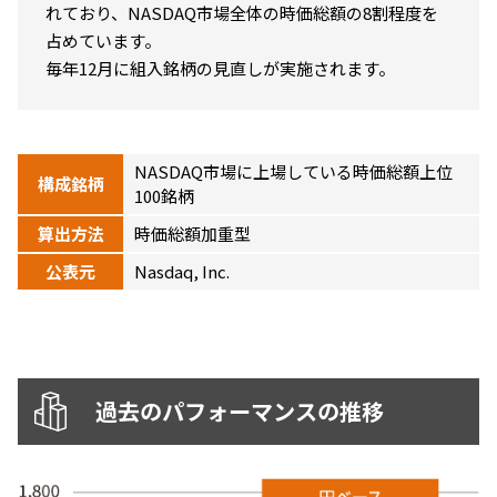
れており、NASDAQ市場全体の時価総額の8割程度を
ニッセイアセットについてTOP
投資信託新商品のご案内
Goal Navi
占めています。
SDGsとは？
ファンドレポート
最新情報
法人のお客さま
会社情報
毎年12月に組入銘柄の見直しが実施されます。
投資信託償還商品のご案内
トップメッセージ
資産形成サポート
プレスリリース
採用情報
English
ちょこっと3分！ファンドシアター
特別対談
NAMシティ
受賞歴
NASDAQ市場に上場している時価総額上位
有価証券届出書の効力の発生の有無について
構成銘柄
サステナビリティ経営基本方針
100銘柄
検索したいキーワードを入力してください。
お問い合わせ
方針・その他開示情報
こだわりのインデックスファンド 購入・換金手数料なしシ
算出方法
時価総額加重型
サステナビリティ推進体制
リーズ
よくあるご質問
採用情報
公表元
Nasdaq, Inc.
ニッセイアセットの重要課題
確定拠出年金について
投資の教室
公式キャラクターのご紹介
サステナビリティへの取り組み
資産形成はじめるなら
確定拠出年金制度について
サステナビリティレポート
過去のパフォーマンスの推移
確定拠出年金での商品の選び方について
サステナブル投資
確定拠出年金 基準価額一覧
日本版スチュワードシップ・コードへの対応