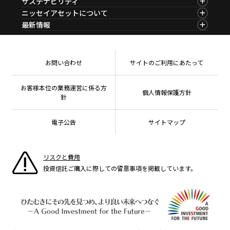
サステナビリティ
ファンド比較
マーケットレポート
サステナビリティTOP
ニッセイアセットについて
決算カレンダー
コラム
資産形成サービス
サステナビリティ経営
海外休日カレンダー
ニッセイアセットについてTOP
最新情報
ファンドレポート
サステナブル投資
投資信託新商品のご案内
会社情報
Nダイレクト
マーケットニュース
投資信託償還商品のご案内
プレスリリース
Goal Navi
商品ニュース
ちょこっと3分！ファンドシアター
受賞歴
おしらせ
有価証券届出書の効力の発生の有無について
方針・その他開示情報
メディア
お問い合わせ
サイトのご利用にあたって
資産形成サポート
こだわりのインデックスファンド 購入・換金手数料
採用情報
なしシリーズ
NAMシティ
公式キャラクターのご紹介
確定拠出年金について
お問い合わせ
お客様本位の業務運営に係る方
個人情報保護方針
よくあるご質問
針
投資の教室
電子公告
サイトマップ
リスクと費用
投資信託ご購入に際しての留意事項を掲載しています。