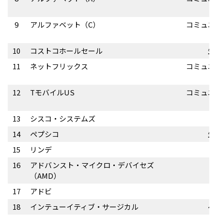
9
アルファベット（C）
コミュニ
10
コストコホールセール
生
11
ネットフリックス
コミュニ
12
TモバイルUS
コミュニ
13
シスコ・システムズ
14
ペプシコ
生
15
リンデ
16
アドバンスト・マイクロ・デバイセズ
（AMD）
17
アドビ
18
インテューイティブ・サージカル
ヘ