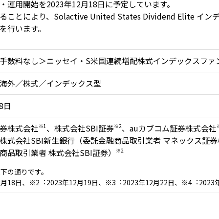
運⽤開始を2023年12⽉18⽇に予定しています。
り、Solactive United States Dividend Eli
を⾏います。
⼿数料なし＞ニッセイ・S⽶国連続増配株式インデックスファ
海外／株式／インデックス型
18⽇
券株式会社
※1
、株式会社SBI証券
※2
、auカブコム証券株式会社
株式会社SBI新⽣銀⾏（委託⾦融商品取引業者 マネックス証
商品取引業者 株式会社SBI証券）
※2
以下の通りです。
2⽉18⽇、※2︓2023年12⽉19⽇、※3︓2023年12⽉22⽇、※4︓2023