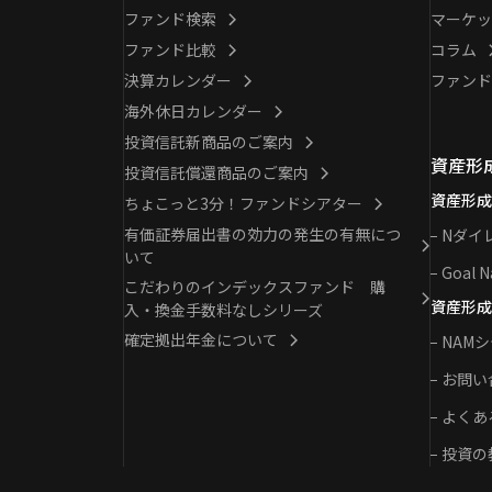
ファンド検索
マーケッ
ファンド比較
コラム
決算カレンダー
ファンド
海外休日カレンダー
投資信託新商品のご案内
資産形
投資信託償還商品のご案内
資産形成
ちょこっと3分！ファンドシアター
有価証券届出書の効力の発生の有無につ
Nダイ
いて
Goal N
こだわりのインデックスファンド 購
資産形成
入・換金手数料なしシリーズ
確定拠出年金について
NAM
お問い
よくあ
投資の