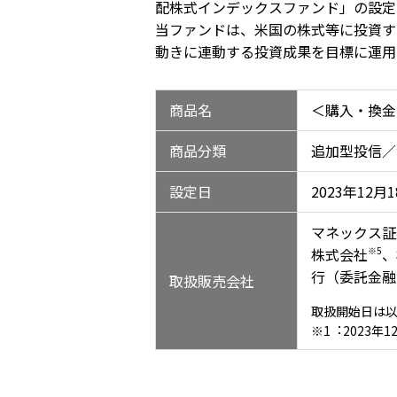
配株式インデックスファンド」の設定・
当ファンドは、⽶国の株式等に投資することによ
動きに連動する投資成果を⽬標に運⽤
商品名
＜購⼊・換⾦
商品分類
追加型投信／
設定⽇
2023年12⽉
マネックス証
株式会社
※5
、
⾏（委託⾦融
取扱販売会社
取扱開始⽇は
※1︓2023年1