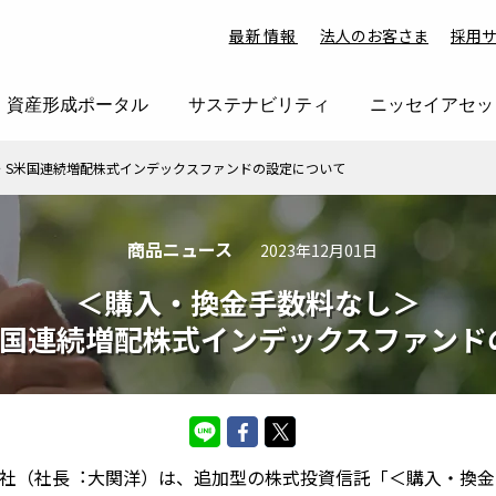
最新情報
法人のお客さま
採用
資産形成ポータル
サステナビリティ
ニッセイアセッ
・S⽶国連続増配株式インデックスファンドの設定について
商品ニュース
2023年12月01日
＜購⼊・換⾦⼿数料なし＞
⽶国連続増配株式インデックスファンド
社（社⻑︓⼤関洋）は、追加型の株式投資信託「＜購⼊・換⾦