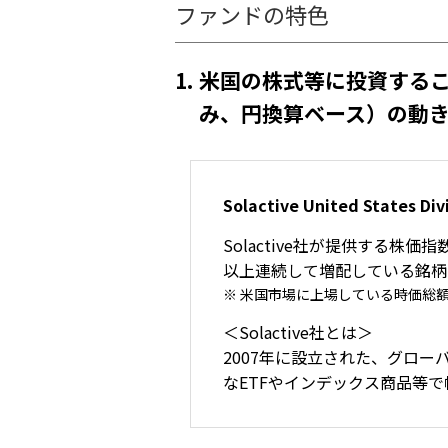
ファンドの特⾊
1.
⽶国の株式等に投資することにより
み、円換算ベース）の動
Solactive United States
Solactive社が提供する株価指数です
以上連続して増配している銘柄
⽶国市場に上場している時価総額上
＜Solactive社とは＞
2007年に設⽴された、グロ
なETFやインデックス商品等