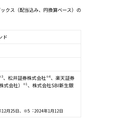
te インデックス（配当込み、円換算ベース）の
ンド
※3
、松井証券株式会社
※4
、楽天証券
券株式会社）
※1
、株式会社SBI新⽣銀
年12⽉25⽇、※5︓2024年1⽉12⽇