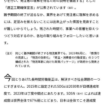
りを行い、発注者の理解を得るための説明を徹底する」とした
「適正工期確保宣言」が公表されています
。
（注3）
猶予期間の終了が迫るなか、業界をあげて発注者に理解を求める
には、足並みを揃えないことには出来上がった慣習を見直すこと
が難しいからでしょう。残された時間で、事業への影響を抑えつ
つどう対応するのか、各社の取り組みをフォローしたいと思いま
す。
同じく猶予期間が終了する物流業界でも、2023年6月に、「商慣行
の見直し」「物流の効率化」「荷主・消費者の行動変容」の３つで
構成された「物流革新に向けた政策パッケージ」が政府から発表さ
れています。
今
回とりあげた長時間労働是正は、解決すべき社会課題の一つ
にすぎません。2015年に設定されたSDGsは2030年が目標達成年
度で、2023年は丁度中間点にあたります。SDSN
によれば達
（注４）
成度は世界全体で67％弱にとどまり、日本は全体でこそ達成度