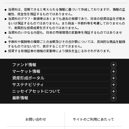
当資料は、信頼できると考えられる情報に基づいて作成しておりますが、情報の正
確性、完全性を保証するものではありません。
当資料のグラフ・数値等はあくまでも過去の実績であり、将来の投資収益を示唆あ
るいは保証するものではありません。また税金・手数料等を考慮しておりませんの
で、実質的な投資成果を示すものではありません。
当資料のいかなる内容も、将来の市場環境の変動等を保証するものではありませ
ん。
手数料や報酬等の種類ごとの金額及びその合計額については、具体的な商品を勧誘
するものではないので、表示することができません。
投資する有価証券の価格の変動等により損失を生じるおそれがあります。
ファンド情報
ファンド情報TOP
マーケット情報
基準価額一覧
マーケット情報TOP
資産形成ポータル
ファンド検索
マーケット指数
資産形成ポータルTOP
サステナビリティ
ファンド比較
マーケットレポート
サステナビリティTOP
ニッセイアセットについて
決算カレンダー
コラム
資産形成サービス
サステナビリティ経営
海外休日カレンダー
ニッセイアセットについてTOP
最新情報
ファンドレポート
サステナブル投資
投資信託新商品のご案内
会社情報
Nダイレクト
マーケットニュース
投資信託償還商品のご案内
プレスリリース
Goal Navi
商品ニュース
ちょこっと3分！ファンドシアター
受賞歴
おしらせ
有価証券届出書の効力の発生の有無について
方針・その他開示情報
メディア
お問い合わせ
サイトのご利用にあたって
資産形成サポート
こだわりのインデックスファンド 購入・換金手数料
採用情報
なしシリーズ
NAMシティ
公式キャラクターのご紹介