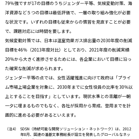
79％強ですが17の目標のうちジェンダー平等、気候変動対策、海
洋資源など５つの目標は最低評価で、一層の取り組み強化が必要
な状況です。いずれの目標も従来からの慣習を見直すことが必要
で、課題対応には時間を要します。
気候変動対策では、日本は温室効果ガス排出量の2030年度の削減
目標を46％（2013年度対比）としており、2021年度の削減実績
20％から大きく進捗させるためには、各企業において目標に沿っ
た確実な削減が求められます。
ジェンダー平等の点では、女性活躍推進に向けて政府は「プライ
ム市場上場企業を対象に、2030年までに女性役員の比率を30％以
上とすることを目指す」としています。現状水準との乖離が一朝
一夕に埋まるものでもなく、各社が採用から育成、登用までを計
画的に進める必要があるといえます。
SDSN（持続可能な開発ソリューション・ネットワーク）は、2012
年8月、国連の潘基文事務総長が設立を発表したグローバルなネッ