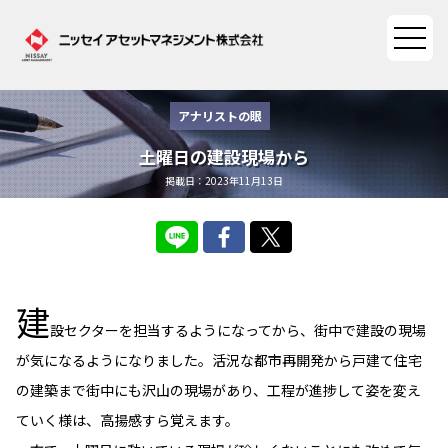
アナリストの眼
ファンド情報
土曜日の建設現場から
掲載日：2023年11月13日
ファンド情報TOP
マーケット情報
基準価額一覧
マーケット情報TOP
資産形成ポータル
ファンド検索
建
マーケット指数
設セクターを担当するようになってから、街中で建設の現場
資産形成ポータルTOP
ファンド比較
サステナビリティ
マーケットレポート
が気になるようになりました。活況な都市再開発から戸建て住宅
決算カレンダー
資産形成サービス
の建築まで街中にも沢山の現場があり、工程が進捗して姿を変え
サステナビリティTOP
大関 洋の「十字路」
ニッセイアセットについて
ていく様は、高揚感すら覚えます。
海外休日カレンダー
Nダイレクト
サステナビリティ経営
コラム