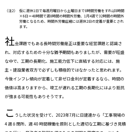
仮に週休1日で毎週月曜日から土曜日まで8時間労働をすれば8時間
×6日＝48時間で週8時間の時間外労働、1月4週で32時間の時間外
労働となるため、時間外労働圧縮には週休2日の定着が重要とされ
ます。
社
会課題でもある長時間労働是正は重要な経営課題と認識さ
れ、対応するための十分な猶予期間もありましたが、需要が旺盛
な中で、工期の長期化、施工能力低下に直結する対応には、施
主・建設業者双方で必ずしも積極的ではなかったと思われます。
今後インフレ傾向が定着して非ゼロ金利が定着するなら、時間の
価値は高まりますから、竣工が遅れる工期の長期化にはより抵抗
が強まる可能性もありそうです。
こ
うした状況を受けて、2023年7月に日建連から「工事現場の
4 週８閉所、週 40 時間稼働を原則とした適切な工期に基づき見積