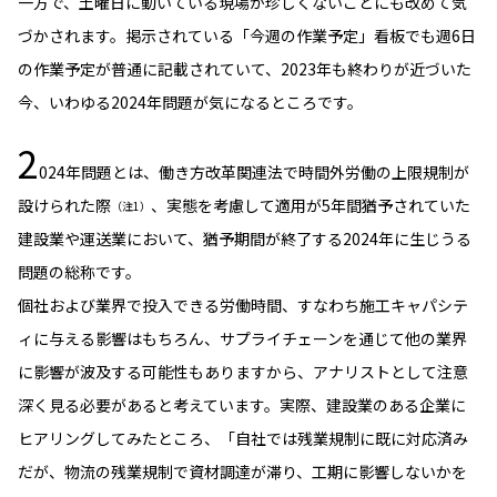
一方で、土曜日に動いている現場が珍しくないことにも改めて気
ニッセイアセットについてTOP
投資信託新商品のご案内
づかされます。掲示されている「今週の作業予定」看板でも週6日
Goal Navi
SDGsとは？
ファンドレポート
最新情報
法人のお客さま
会社情報
の作業予定が普通に記載されていて、2023年も終わりが近づいた
投資信託償還商品のご案内
トップメッセージ
資産形成サポート
今、いわゆる2024年問題が気になるところです。
プレスリリース
採用情報
English
ちょこっと3分！ファンドシアター
特別対談
2
NAMシティ
受賞歴
024年問題とは、働き方改革関連法で時間外労働の上限規制が
有価証券届出書の効力の発生の有無について
サステナビリティ経営基本方針
検索したいキーワードを入力してください。
お問い合わせ
設けられた際
、実態を考慮して適用が5年間猶予されていた
（注1）
方針・その他開示情報
こだわりのインデックスファンド 購入・換金手数料なしシ
サステナビリティ推進体制
建設業や運送業において、猶予期間が終了する2024年に生じうる
リーズ
よくあるご質問
採用情報
問題の総称です。
ニッセイアセットの重要課題
確定拠出年金について
投資の教室
個社および業界で投入できる労働時間、すなわち施工キャパシテ
公式キャラクターのご紹介
サステナビリティへの取り組み
ィに与える影響はもちろん、サプライチェーンを通じて他の業界
資産形成はじめるなら
確定拠出年金制度について
に影響が波及する可能性もありますから、アナリストとして注意
サステナビリティレポート
深く見る必要があると考えています。実際、建設業のある企業に
確定拠出年金での商品の選び方について
サステナブル投資
ヒアリングしてみたところ、「自社では残業規制に既に対応済み
確定拠出年金 基準価額一覧
だが、物流の残業規制で資材調達が滞り、工期に影響しないかを
日本版スチュワードシップ・コードへの対応