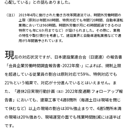
心配している」との話もありました。
ESGへの取り組み
2019年4月に施行された働き方改革関連法では、時間外労働時間の
上限（原則は年間360時間、特例対応でも年間720時間、自動車運転
議決権行使について
業務においては960時間。時間外労働が月に45時間超過できるのは
特例でも年に6か月までなど）が設けられました。その際に、業務
国内株式議決権行使の方針と判断基準
の特性や取引慣行を考慮して、建設業界と自動車運転業務などで適
用が5年間猶予されています。
サステナビリティレポート等
現
在の対応状況ですが、日本建設業連合会（日建連）の報告書
「会員企業労働時間調査報告書-2022年度-」によれば、規制上限
を超過している従業員の割合は原則対応で59％、特例対応でも
21％という結果で、対応が十分進んでいるとはいえません。ま
た、「週休2日実現行動計画
2022年度通期 フォローアップ報
（注2）
告書」においても、建築工事で4週8閉所（毎週土日は現場を閉じ
て休むなど）以上の現場の割合は30％強止まりで、4週5閉所未満
の現場は20％強あり、現場運営の面でも残業時間削減には道半ば
です。