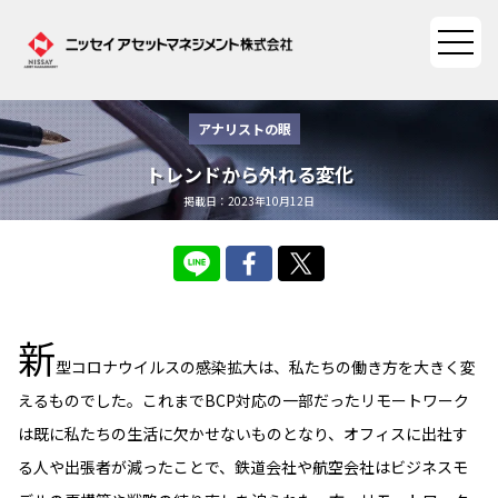
アナリストの眼
ファンド情報
トレンドから外れる変化
掲載日：2023年10月12日
ファンド情報TOP
マーケット情報
基準価額一覧
マーケット情報TOP
資産形成ポータル
ファンド検索
新
マーケット指数
型コロナウイルスの感染拡大は、私たちの働き方を大きく変
資産形成ポータルTOP
ファンド比較
サステナビリティ
マーケットレポート
えるものでした。これまでBCP対応の一部だったリモートワーク
決算カレンダー
資産形成サービス
は既に私たちの生活に欠かせないものとなり、オフィスに出社す
サステナビリティTOP
大関 洋の「十字路」
ニッセイアセットについて
る人や出張者が減ったことで、鉄道会社や航空会社はビジネスモ
海外休日カレンダー
Nダイレクト
サステナビリティ経営
コラム