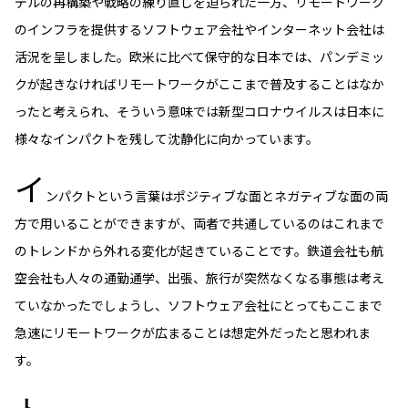
デルの再構築や戦略の練り直しを迫られた一方、リモートワーク
ニッセイアセットについてTOP
投資信託新商品のご案内
のインフラを提供するソフトウェア会社やインターネット会社は
Goal Navi
SDGsとは？
ファンドレポート
最新情報
法人のお客さま
会社情報
活況を呈しました。欧米に比べて保守的な日本では、パンデミッ
投資信託償還商品のご案内
トップメッセージ
資産形成サポート
クが起きなければリモートワークがここまで普及することはなか
プレスリリース
採用情報
English
ちょこっと3分！ファンドシアター
ったと考えられ、そういう意味では新型コロナウイルスは日本に
特別対談
NAMシティ
受賞歴
様々なインパクトを残して沈静化に向かっています。
有価証券届出書の効力の発生の有無について
サステナビリティ経営基本方針
検索したいキーワードを入力してください。
お問い合わせ
イ
方針・その他開示情報
こだわりのインデックスファンド 購入・換金手数料なしシ
サステナビリティ推進体制
ンパクトという言葉はポジティブな面とネガティブな面の両
リーズ
よくあるご質問
採用情報
方で用いることができますが、両者で共通しているのはこれまで
ニッセイアセットの重要課題
確定拠出年金について
投資の教室
のトレンドから外れる変化が起きていることです。鉄道会社も航
公式キャラクターのご紹介
サステナビリティへの取り組み
空会社も人々の通勤通学、出張、旅行が突然なくなる事態は考え
資産形成はじめるなら
確定拠出年金制度について
ていなかったでしょうし、ソフトウェア会社にとってもここまで
サステナビリティレポート
急速にリモートワークが広まることは想定外だったと思われま
確定拠出年金での商品の選び方について
サステナブル投資
す。
確定拠出年金 基準価額一覧
日本版スチュワードシップ・コードへの対応