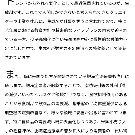
ト
レンドから外れる変化、として最近注目されているのが、生
ESGへの取り組み
成AIです。これまで人間しかできないと考えられてきたクリエイ
ターや士業を中心に、生成AIが仕事を奪うと言われており、特に
議決権行使について
若年層における教育方針や将来的なライフプランの再考が迫られ
国内株式議決権行使の方針と判断基準
ている一方、少子高齢化に伴い先進国を中心に慢性的な労働力不
足に苦しむ中で、生成AIが労働力不足解消への特効薬として期待
サステナビリティレポート等
されています。
ま
た、既に米国で処方が開始されている肥満症治療薬も注目に
値します。肥満症患者が服薬することで、脂肪吸引等の外科手術
の減少といったヘルスケア領域だけでなく、食欲抑制作用がある
ことから食料品や飲料品の需要減、搭乗客の平均体重減少による
航空機の燃費改善など、様々な領域に影響が出ると言われていま
す。特に食料品の需要減は既に表面化しつつあり、米国小売り大
手の経営陣が、肥満症治療薬の普及拡大により消費者の「買い物