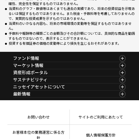
確性、完全性を保証するものではありません。
当資料のグラフ・数値等はあくまでも過去の実績であり、将来の投資収益を示唆あ
るいは保証するものではありません。また税金・手数料等を考慮しておりませんの
で、実質的な投資成果を示すものではありません。
当資料のいかなる内容も、将来の市場環境の変動等を保証するものではありませ
ん。
手数料や報酬等の種類ごとの金額及びその合計額については、具体的な商品を勧誘
するものではないので、表示することができません。
投資する有価証券の価格の変動等により損失を生じるおそれがあります。
ファンド情報
ファンド情報TOP
マーケット情報
基準価額一覧
マーケット情報TOP
資産形成ポータル
ファンド検索
マーケット指数
資産形成ポータルTOP
サステナビリティ
ファンド比較
マーケットレポート
サステナビリティTOP
ニッセイアセットについて
決算カレンダー
コラム
資産形成サービス
サステナビリティ経営
海外休日カレンダー
ニッセイアセットについてTOP
最新情報
ファンドレポート
サステナブル投資
投資信託新商品のご案内
会社情報
Nダイレクト
マーケットニュース
投資信託償還商品のご案内
プレスリリース
Goal Navi
商品ニュース
ちょこっと3分！ファンドシアター
受賞歴
おしらせ
有価証券届出書の効力の発生の有無について
方針・その他開示情報
メディア
お問い合わせ
サイトのご利用にあたって
資産形成サポート
こだわりのインデックスファンド 購入・換金手数料
採用情報
なしシリーズ
NAMシティ
公式キャラクターのご紹介
確定拠出年金について
お問い合わせ
お客様本位の業務運営に係る方
個人情報保護方針
よくあるご質問
針