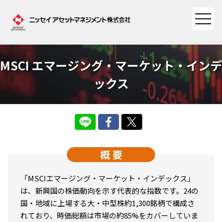
MSCI エマージング・マーケット・インデ
ファンド情報
ックス
ファンド情報TOP
マーケット情報
基準価額一覧
マーケット情報TOP
資産形成ポータル
ファンド検索
概 要
マーケット指数
資産形成ポータルTOP
ファンド比較
サステナビリティ
マーケットレポート
「MSCIエマージング・マーケット・インデックス」
決算カレンダー
資産形成サービス
は、新興国の株価動向を示す代表的な指数です。24の
サステナビリティTOP
大関 洋の「十字路」
ニッセイアセットについて
国・地域に上場する大・中型株約1,300銘柄で構成さ
海外休日カレンダー
れており、時価総額は市場の約85%をカバーしていま
Nダイレクト
サステナビリティ経営
コラム