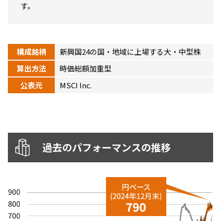
す。
ニッセイアセットについてTOP
投資信託新商品のご案内
Goal Navi
SDGsとは？
ファンドレポート
最新情報
法人のお客さま
会社情報
投資信託償還商品のご案内
トップメッセージ
資産形成サポート
プレスリリース
構成銘柄
新興国24の国・地域に上場する大・中型株
採用情報
English
ちょこっと3分！ファンドシアター
特別対談
算出方法
NAMシティ
時価総額加重型
受賞歴
有価証券届出書の効力の発生の有無について
サステナビリティ経営基本方針
公表元
MSCI Inc.
検索したいキーワードを入力してください。
お問い合わせ
方針・その他開示情報
こだわりのインデックスファンド 購入・換金手数料なしシ
サステナビリティ推進体制
リーズ
よくあるご質問
採用情報
ニッセイアセットの重要課題
確定拠出年金について
投資の教室
公式キャラクターのご紹介
過去のパフォーマンスの推移
サステナビリティへの取り組み
資産形成はじめるなら
確定拠出年金制度について
サステナビリティレポート
確定拠出年金での商品の選び方について
サステナブル投資
確定拠出年金 基準価額一覧
日本版スチュワードシップ・コードへの対応