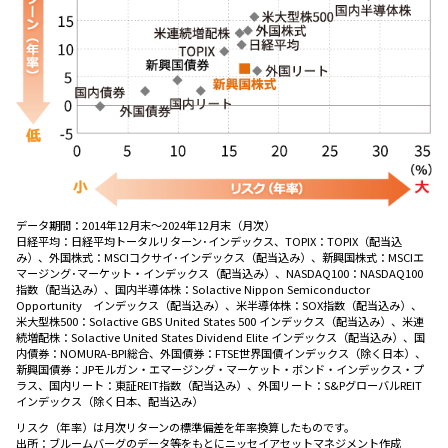
データ期間：
2014年12月末～2024年12月末（月次）
日経平均：日経平均トータルリターン･インデックス、TOPIX：TOPIX（配当込
み）、外国株式：MSCIコクサイ･インデックス（配当込み）、新興国株式：MSCIエ
マージング･マーケット・インデックス（配当込み）、NASDAQ100：NASDAQ100
指数（配当込み）、国内半導体株：Solactive Nippon Semiconductor
Opportunity インデックス（配当込み）、米半導体株：SOX指数（配当込み）、
米大型株500：Solactive GBS United States 500 インデックス（配当込み）、米連
続増配株：Solactive United States Dividend Elite インデックス（配当込み）、国
内債券：NOMURA-BPI総合、外国債券：FTSE世界国債インデックス（除く日本）、
新興国債券：JPモルガン・エマージング・マーケット・ボンド・インデックス・プ
ラス、国内リート：東証REIT指数（配当込み）、外国リート：S&PグローバルREIT
インデックス（除く日本、配当込み）
リスク（年率）は月次リターンの標準偏差を年率換算したものです。
出所：
ブルームバーグのデータ等をもとにニッセイアセットマネジメント作成