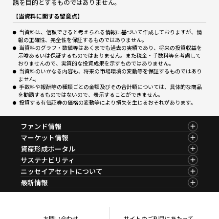
誘を目的とするものではありません。
【当資料に関する留意点】
当資料は、信頼できると考えられる情報に基づいて作成しておりますが、情
報の正確性、完全性を保証するものではありません。
当資料のグラフ・数値等はあくまでも過去の実績であり、将来の投資収益を
示唆あるいは保証するものではありません。また税金・手数料等を考慮して
おりませんので、実質的な投資成果を示すものではありません。
当資料のいかなる内容も、将来の市場環境の変動等を保証するものではあり
ません。
手数料や報酬等の種類ごとの金額及びその合計額については、具体的な商品
を勧誘するものではないので、表示することができません。
投資する有価証券の価格の変動等により損失を生じるおそれがあります。
ファンド情報
ファンド情報TOP
マーケット情報
基準価額一覧
マーケット情報TOP
資産形成ポータル
ファンド検索
マーケット指数
資産形成ポータルTOP
サステナビリティ
ファンド比較
マーケットレポート
サステナビリティTOP
ニッセイアセットについて
決算カレンダー
コラム
資産形成サービス
サステナビリティ経営
海外休日カレンダー
ニッセイアセットについてTOP
最新情報
ファンドレポート
サステナブル投資
投資信託新商品のご案内
会社情報
Nダイレクト
マーケットニュース
投資信託償還商品のご案内
プレスリリース
Goal Navi
商品ニュース
ちょこっと3分！ファンドシアター
受賞歴
おしらせ
有価証券届出書の効力の発生の有無について
方針・その他開示情報
メディア
お問い合わせ
サイトのご利用にあたって