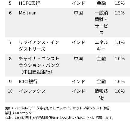
5
HDFC銀行
インド
金融
1.5%
6
Meituan
中国
一般消
1.3%
費財・
サービ
ス
7
リライアンス・イン
インド
エネル
1.1%
ダストリーズ
ギー
8
チャイナ・コンスト
中国
金融
1.0%
ラクション・バンク
（中国建設銀行）
9
ICICI銀行
インド
金融
1.0%
10
インフォシス
インド
情報技
1.0%
術
出所）
Factsetのデータ等をもとにニッセイアセットマネジメント作成
業種はGICSセクター
なお、GICSに関する知的財産所有権はS&PおよびMSCI Inc.に帰属します。