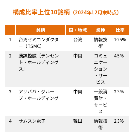
構成⽐率上位10銘柄
（2024年12月末時点）
銘柄
国・地域
業種
比率
1
台湾セミコンダクタ
台湾
情報技
10.5%
ー（TSMC）
術
2
騰訊控股［テンセン
中国
コミュ
4.5%
ト・ホールディング
ニケー
ス］
ション
・サー
ビス
3
アリババ・グルー
中国
一般消
2.3%
プ・ホールディング
費財・
サービ
ス
4
サムスン電子
韓国
情報技
2.3%
術