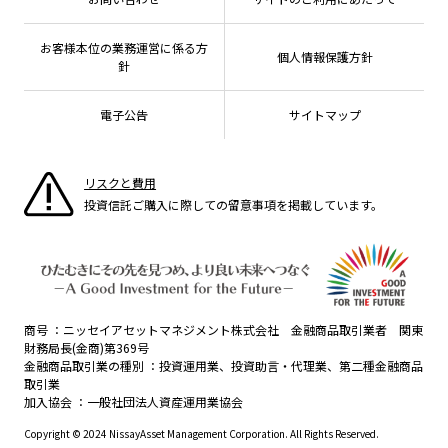
資産形成サポート
こだわりのインデックスファンド 購入・換金手数料
採用情報
なしシリーズ
NAMシティ
公式キャラクターのご紹介
確定拠出年金について
お問い合わせ
お客様本位の業務運営に係る方
個人情報保護方針
よくあるご質問
針
投資の教室
電子公告
サイトマップ
リスクと費用
投資信託ご購入に際しての留意事項を掲載しています。
商号
ニッセイアセットマネジメント株式会社 金融商品取引業者 関東
財務局長(金商)第369号
金融商品取引業の種別
投資運用業、投資助言・代理業、第二種金融商品
取引業
加入協会
一般社団法人資産運用業協会
Copyright © 2024 NissayAsset Management Corporation. All Rights Reserved.