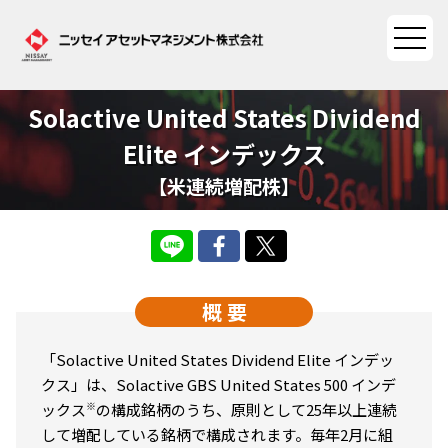
Solactive United States Dividend
ファンド情報
Elite
インデックス
【米連続増配株】
ファンド情報TOP
マーケット情報
基準価額一覧
マーケット情報TOP
資産形成ポータル
ファンド検索
概 要
マーケット指数
資産形成ポータルTOP
ファンド比較
サステナビリティ
マーケットレポート
「Solactive United States Dividend Elite インデッ
決算カレンダー
資産形成サービス
クス」は、Solactive GBS United States 500 インデ
サステナビリティTOP
大関 洋の「十字路」
ニッセイアセットについて
※
ックス
の構成銘柄のうち、原則として25年以上連続
海外休日カレンダー
して増配している銘柄で構成されます。毎年2⽉に組
Nダイレクト
サステナビリティ経営
コラム