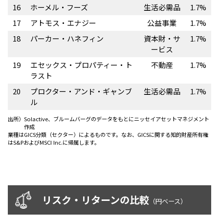
16
ホーメル・フーズ
生活必需品
1.7%
17
アトモス・エナジー
公益事業
1.7%
18
パーカー・ハネフィン
資本財・サ
1.7%
ービス
19
エセックス・プロパティー・ト
不動産
1.7%
ラスト
20
プロクター・アンド・ギャンブ
生活必需品
1.7%
ル
出所）
Solactive、ブルームバーグのデータをもとにニッセイアセットマネジメント
作成
業種はGICS分類（セクター）によるものです。なお、GICSに関する知的財産所有権
はS&PおよびMSCI Inc.に帰属します。
リスク・リターンの比較
（円ベース）