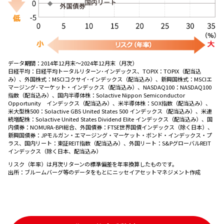
データ期間：
2014年12⽉末〜2024年12⽉末（⽉次）
日経平均：日経平均トータルリターン･インデックス、TOPIX：TOPIX（配当込
み）、外国株式：MSCIコクサイ･インデックス（配当込み）、新興国株式：MSCIエ
マージング･マーケット・インデックス（配当込み）、NASDAQ100：NASDAQ100
指数（配当込み）、国内半導体株：Solactive Nippon Semiconductor
Opportunity インデックス（配当込み）、米半導体株：SOX指数（配当込み）、
米大型株500：Solactive GBS United States 500 インデックス（配当込み）、米連
続増配株：Solactive United States Dividend Elite インデックス（配当込み）、国
内債券：NOMURA-BPI総合、外国債券：FTSE世界国債インデックス（除く日本）、
新興国債券：JPモルガン・エマージング・マーケット・ボンド・インデックス・プ
ラス、国内リート：東証REIT指数（配当込み）、外国リート：S&PグローバルREIT
インデックス（除く日本、配当込み）
リスク（年率）は月次リターンの標準偏差を年率換算したものです。
出所：
ブルームバーグ等のデータをもとにニッセイアセットマネジメント作成