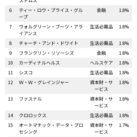
ステムズ
6
ティー・ロウ・プライス・グル
金融
1.8%
ープ
7
ウォルグリーン・ブーツ・アラ
生活必需品
1.8%
イアンス
8
チャーチ・アンド・ドワイト
生活必需品
1.8%
9
フランクリン・リソーシズ
金融
1.8%
10
カーディナルヘルス
ヘルスケア
1.8%
11
シスコ
生活必需品
1.8%
12
Ｗ・Ｗ・グレインジャー
資本財・サ
1.8%
ービス
13
ファスナル
資本財・サ
1.8%
ービス
14
クロロックス
生活必需品
1.8%
15
オートマチック・データ・プロ
資本財・サ
1.7%
セシング
ービス